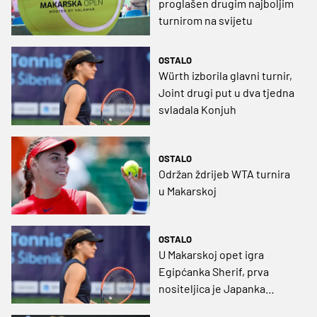
proglašen drugim najboljim
turnirom na svijetu
OSTALO
Würth izborila glavni turnir,
Joint drugi put u dva tjedna
svladala Konjuh
OSTALO
Održan ždrijeb WTA turnira
u Makarskoj
OSTALO
U Makarskoj opet igra
Egipćanka Sherif, prva
nositeljica je Japanka
Uchijima, ali tu je i šest