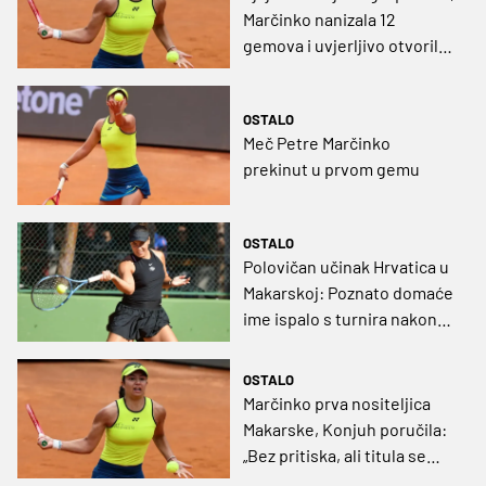
Marčinko nanizala 12
gemova i uvjerljivo otvorila
Makarsku
OSTALO
Meč Petre Marčinko
prekinut u prvom gemu
OSTALO
Polovičan učinak Hrvatica u
Makarskoj: Poznato domaće
ime ispalo s turnira nakon
samo sat vremena igre
OSTALO
Marčinko prva nositeljica
Makarske, Konjuh poručila:
„Bez pritiska, ali titula se
čeka“