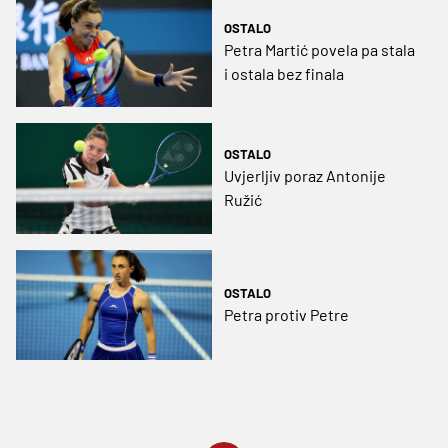
Hrvatica
OSTALO
Petra Martić povela pa stala
i ostala bez finala
OSTALO
Uvjerljiv poraz Antonije
Ružić
OSTALO
Petra protiv Petre