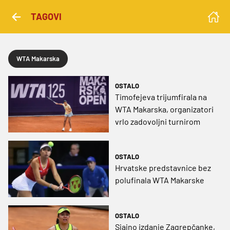
TAGOVI
WTA Makarska
OSTALO
Timofejeva trijumfirala na
WTA Makarska, organizatori
vrlo zadovoljni turnirom
OSTALO
Hrvatske predstavnice bez
polufinala WTA Makarske
OSTALO
Sjajno izdanje Zagrepčanke,