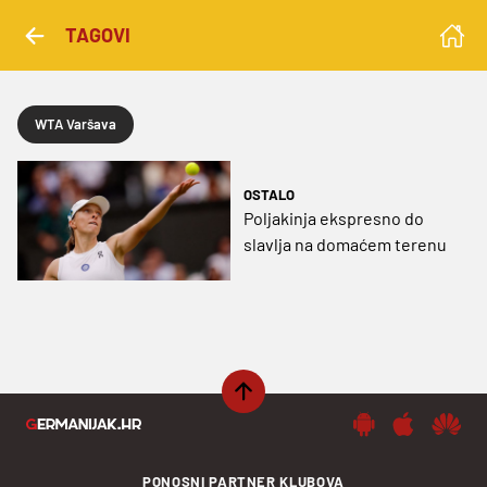
TAGOVI
WTA Varšava
OSTALO
Poljakinja ekspresno do
slavlja na domaćem terenu
PONOSNI PARTNER KLUBOVA