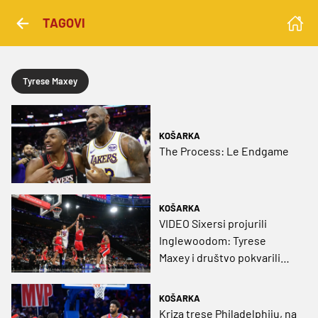
TAGOVI
Tyrese Maxey
KOŠARKA
The Process: Le Endgame
KOŠARKA
VIDEO Sixersi projurili
Inglewoodom: Tyrese
Maxey i društvo pokvarili
večer Hrvatu
KOŠARKA
Kriza trese Philadelphiju, na