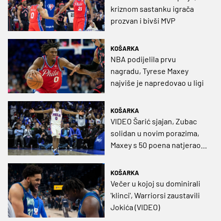
kriznom sastanku igrača
prozvan i bivši MVP
KOŠARKA
NBA podijelila prvu
nagradu, Tyrese Maxey
najviše je napredovao u ligi
KOŠARKA
VIDEO Šarić sjajan, Zubac
solidan u novim porazima,
Maxey s 50 poena natjerao
navijače Sixersa da
zaborave Hardena
KOŠARKA
Večer u kojoj su dominirali
'klinci', Warriorsi zaustavili
Jokića (VIDEO)