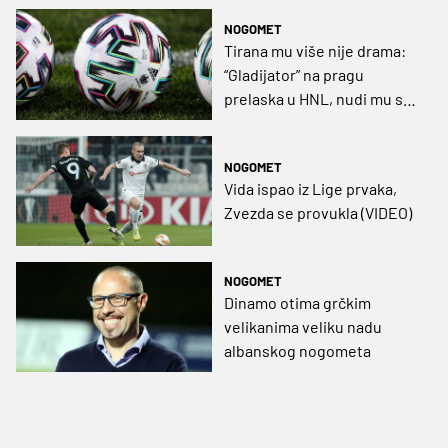
NOGOMET
Tirana mu više nije drama:
“Gladijator” na pragu
prelaska u HNL, nudi mu se i
Serie A
NOGOMET
Vida ispao iz Lige prvaka,
Zvezda se provukla (VIDEO)
NOGOMET
Dinamo otima grčkim
velikanima veliku nadu
albanskog nogometa