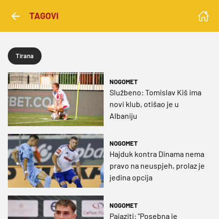
TAGOVI
Tirana
NOGOMET
Službeno: Tomislav Kiš ima
novi klub, otišao je u
Albaniju
NOGOMET
Hajduk kontra Dinama nema
pravo na neuspjeh, prolaz je
jedina opcija
NOGOMET
Pajaziti: "Posebna je