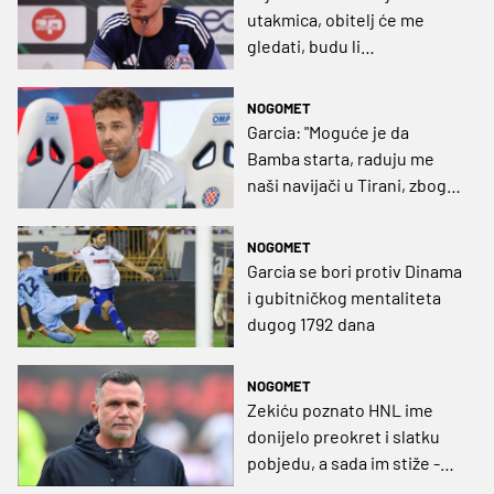
utakmica, obitelj će me
gledati, budu li
jedanaesterci dobrovoljno
ću se javiti"
NOGOMET
Garcia: "Moguće je da
Bamba starta, raduju me
naši navijači u Tirani, zbog
njih se uvijek osjećam kao
kod kuće"
NOGOMET
Garcia se bori protiv Dinama
i gubitničkog mentaliteta
dugog 1792 dana
NOGOMET
Zekiću poznato HNL ime
donijelo preokret i slatku
pobjedu, a sada im stiže -
Mourinho!