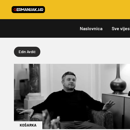
Naslovnica
Sve vijes
Edin Avdić
KOŠARKA