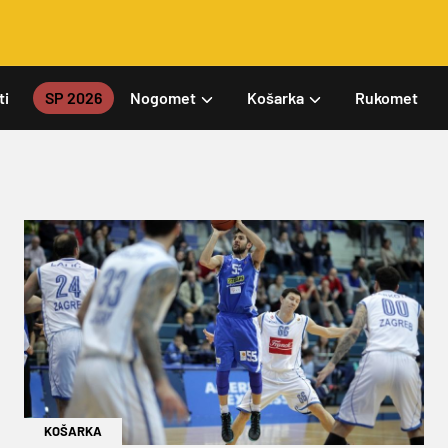
ti
SP 2026
Nogomet
Košarka
Rukomet
KOŠARKA