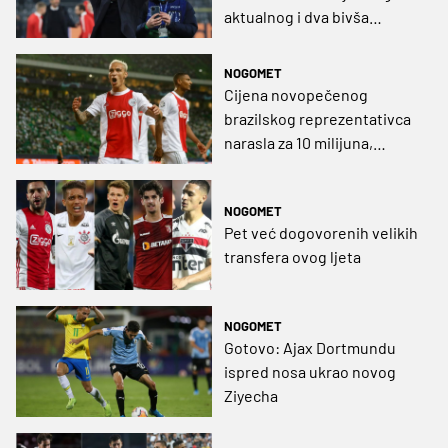
aktualnog i dva bivša
'Ajaxovca'
NOGOMET
Cijena novopečenog
brazilskog reprezentativca
narasla za 10 milijuna,
Bayern je najviše zagrizao
NOGOMET
Pet već dogovorenih velikih
transfera ovog ljeta
NOGOMET
Gotovo: Ajax Dortmundu
ispred nosa ukrao novog
Ziyecha