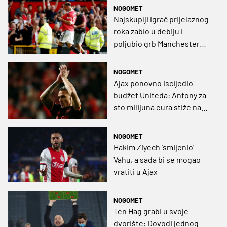
NOGOMET
Najskuplji igrač prijelaznog
roka zabio u debiju i
poljubio grb Manchester
Uniteda (VIDEO)
NOGOMET
Ajax ponovno iscijedio
budžet Uniteda: Antony za
sto milijuna eura stiže na
Old Trafford
NOGOMET
Hakim Ziyech 'smijenio'
Vahu, a sada bi se mogao
vratiti u Ajax
NOGOMET
Ten Hag grabi u svoje
dvorište: Dovodi jednog