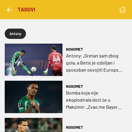
TAGOVI
Antony
NOGOMET
Antony: „Sretan sam zbog
gola, a Betis je ozbiljan i
sposoban osvojiti Europsku
ligu”
NOGOMET
Bomba koja nije
eksplodirala doći će u
Maksimir: „Zvao me Bayern,
ali u 23 sata“
NOGOMET