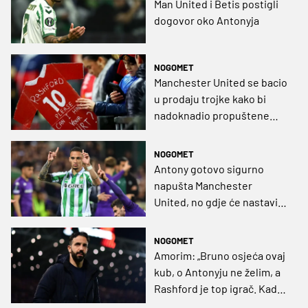
Man United i Betis postigli
dogovor oko Antonyja
NOGOMET
Manchester United se bacio
u prodaju trojke kako bi
nadoknadio propuštene
milijune
NOGOMET
Antony gotovo sigurno
napušta Manchester
United, no gdje će nastaviti
karijeru? Betis ga jako želi,
ali postoji caka
NOGOMET
Amorim: „Bruno osjeća ovaj
kub, o Antonyju ne želim, a
Rashford je top igrač. Kad
to želi“