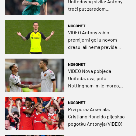
Unitedovog sivila: Antony
treći put zaredom
proglašen igračem
utakmice u La Ligi
NOGOMET
VIDEO Antony zabio
premijerni gol u novom
dresu, ali nema previše
razloga za slavlje
NOGOMET
VIDEO Nova pobjeda
Uniteda, ovaj puta
Nottingham im je morao
stisnuti ruku
NOGOMET
Prvi poraz Arsenala,
Cristiano Ronaldo pljeskao
pogotku Antonyja (VIDEO)