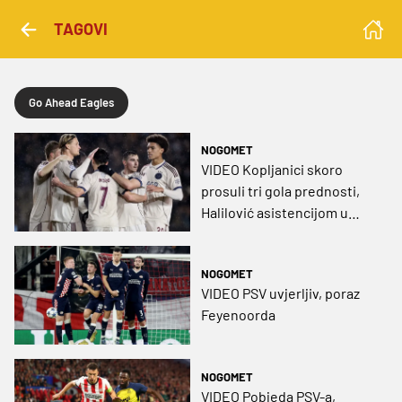
TAGOVI
Go Ahead Eagles
NOGOMET
VIDEO Kopljanici skoro
prosuli tri gola prednosti,
Halilović asistencijom u
nadoknadi šokirao
domaćine
NOGOMET
VIDEO PSV uvjerljiv, poraz
Feyenoorda
NOGOMET
VIDEO Pobjeda PSV-a,