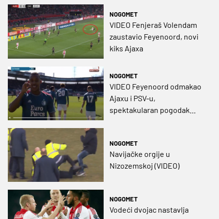
NOGOMET
VIDEO Fenjeraš Volendam
zaustavio Feyenoord, novi
kiks Ajaxa
NOGOMET
VIDEO Feyenoord odmakao
Ajaxu i PSV-u,
spektakularan pogodak
Sparte
NOGOMET
Navijačke orgije u
Nizozemskoj (VIDEO)
NOGOMET
Vodeći dvojac nastavlja