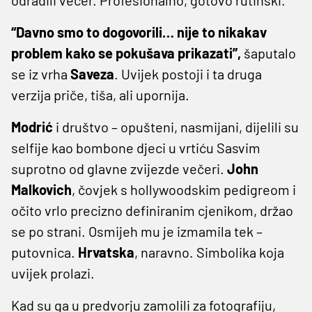
“Davno smo to dogovorili… nije to nikakav
problem kako se pokušava prikazati”,
šaputalo
se iz vrha
Saveza
. Uvijek postoji i ta druga
verzija priče, tiša, ali upornija.
Modrić
i društvo – opušteni, nasmijani, dijelili su
selfije kao bombone djeci u vrtiću Sasvim
suprotno od glavne zvijezde večeri.
John
Malkovich
, čovjek s hollywoodskim pedigreom i
očito vrlo precizno definiranim cjenikom, držao
se po strani. Osmijeh mu je izmamila tek –
putovnica.
Hrvatska
, naravno. Simbolika koja
uvijek prolazi.
Kad su ga u predvorju zamolili za fotografiju,