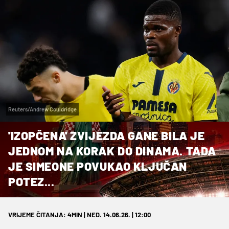
Reuters/Andrew Couldridge
'IZOPČENA' ZVIJEZDA GANE BILA JE
JEDNOM NA KORAK DO DINAMA. TADA
JE SIMEONE POVUKAO KLJUČAN
POTEZ...
VRIJEME ČITANJA: 4MIN | NED. 14.06.26. | 12:00