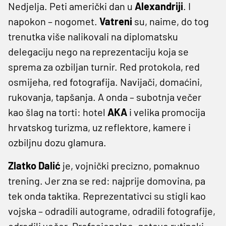
Nedjelja. Peti američki dan u
Alexandriji
. I
napokon – nogomet.
Vatreni
su, naime, do tog
trenutka više nalikovali na diplomatsku
delegaciju nego na reprezentaciju koja se
sprema za ozbiljan turnir. Red protokola, red
osmijeha, red fotografija. Navijači, domaćini,
rukovanja, tapšanja. A onda – subotnja večer
kao šlag na torti: hotel
AKA
i velika promocija
hrvatskog turizma, uz reflektore, kamere i
ozbiljnu dozu glamura.
Zlatko Dalić
je, vojnički precizno, pomaknuo
trening. Jer zna se red: najprije domovina, pa
tek onda taktika. Reprezentativci su stigli kao
vojska – odradili autograme, odradili fotografije,
odradili večer. Profesionalno, gotovo rutinski.