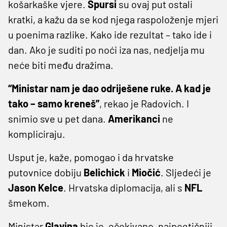
košarkaške vjere.
Spursi
su ovaj put ostali
kratki, a kažu da se kod njega raspoloženje mjeri
u poenima razlike. Kako ide rezultat – tako ide i
dan. Ako je suditi po noći iza nas, nedjelja mu
neće biti među dražima.
“Ministar nam je dao odriješene ruke. A kad je
tako – samo kreneš”
, rekao je Radovich. I
snimio sve u pet dana.
Amerikanci
ne
kompliciraju.
Usput je, kaže, pomogao i da hrvatske
putovnice dobiju
Belichick
i
Miočić
. Sljedeći je
Jason
Kelce
. Hrvatska diplomacija, ali s
NFL
šmekom.
Ministar
Glavina
bio je, očekivano, najpoetičniji.