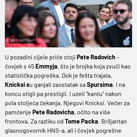
Igor Kralj/Pixsell
U pozadini cijele priče stoji
Pete
Radovich
–
čovjek s 45
Emmyja
, što je brojka koja zvuči kao
statistička pogreška. Dok je fešta trajala,
Knicksi s
u ganjali zaostatak sa
Spursima
. I na
koncu stigli pa prestigli. I uzeli "kantu" nakon
pola stoljeća čekanja. Njegovi Knicksi. Večer za
pamćenje
Pete
Radovicha
, očito na više
frontova. Za razliku od
Tome
Packa
. Briljantan
glasnogovornik HNS-a, ali i čovjek pogrešne