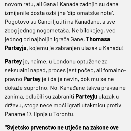
novom ratu, ali Gana i Kanada zadnjih su dana
izmijenile dosta ozbiljne 'diplomatske note'.
Pogotovo su Ganci ljutiti na Kanađane, a sve
zbog jednog nogometaša. Ne bilokojeg, već
jednog od najboljih igrača Gane,
Thomasa
Parteyja
, kojemu je zabranjen ulazak u Kanadu!
Partey
je, naime, u Londonu optužene za
seksualni napad, proces jest počeo, ali fomalno-
pravno
Partey
je i dalje nevin, dok mu se ne
dokaže suprotno. No, Kanađane takva praksa ne
zanima, odlučili su zabraniti
Parteyju
ulazak u
državu, stoga neće moći igrati utakmicu protiv
Paname 17. lipnja u Torontu.
"Svjetsko prvenstvo ne utječe na zakone ove