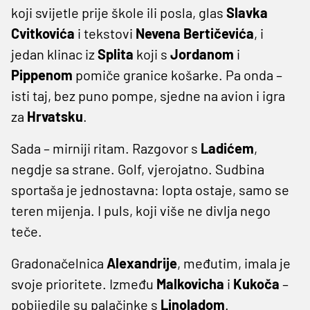
koji svijetle prije škole ili posla, glas
Slavka
Cvitkovića
i tekstovi
Nevena
Bertičevića
, i
jedan klinac iz
Splita
koji s
Jordanom
i
Pippenom
pomiče granice košarke. Pa onda –
isti taj, bez puno pompe, sjedne na avion i igra
za
Hrvatsku
.
Sada – mirniji ritam. Razgovor s
Ladićem
,
negdje sa strane. Golf, vjerojatno. Sudbina
sportaša je jednostavna: lopta ostaje, samo se
teren mijenja. I puls, koji više ne divlja nego
teče.
Gradonačelnica
Alexandrije
, međutim, imala je
svoje prioritete. Između
Malkovicha
i
Kukoča
–
pobijedile su palačinke s
Linoladom
.