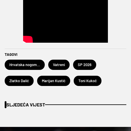
TAGOVI
Hrvatska nogometna reprezentacija
Vatreni
SP 2026
Zlatko Dalić
Marijan Kustić
Toni Kukoč
SLJEDEĆA VIJEST