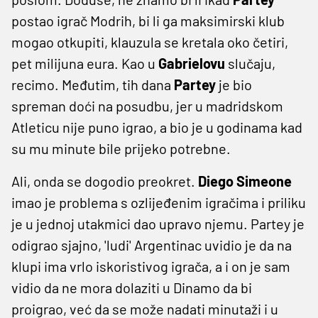
postao igrač Modrih, bi li ga maksimirski klub
mogao otkupiti, klauzula se kretala oko četiri,
pet milijuna eura. Kao u
Gabrielovu
slučaju,
recimo. Međutim, tih dana
Partey
je bio
spreman doći na posudbu, jer u madridskom
Atleticu nije puno igrao, a bio je u godinama kad
su mu minute bile prijeko potrebne.
Ali, onda se dogodio preokret.
Diego Simeone
imao je problema s ozlijeđenim igračima i priliku
je u jednoj utakmici dao upravo njemu. Partey je
odigrao sjajno, 'ludi' Argentinac uvidio je da na
klupi ima vrlo iskoristivog igrača, a i on je sam
vidio da ne mora dolaziti u Dinamo da bi
proigrao, već da se može nadati minutaži i u