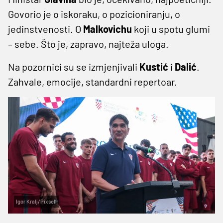
Govorio je o iskoraku, o pozicioniranju, o
jedinstvenosti. O
Malkovichu
koji u spotu glumi
– sebe. Što je, zapravo, najteža uloga.
Na pozornici su se izmjenjivali
Kustić
i
Dalić
.
Zahvale, emocije, standardni repertoar.
Igor Kralj/Pixsell