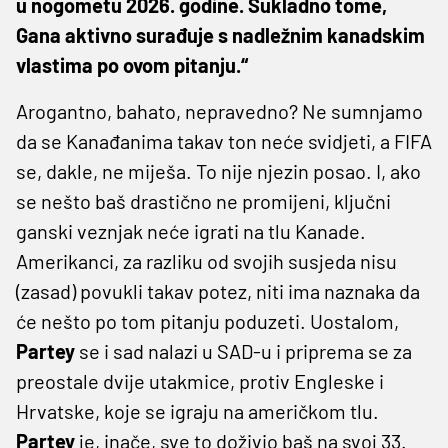
u nogometu 2026. godine. Sukladno tome,
Gana aktivno surađuje s nadležnim kanadskim
vlastima po ovom pitanju.“
Arogantno, bahato, nepravedno? Ne sumnjamo
da se Kanađanima takav ton neće svidjeti, a FIFA
se, dakle, ne miješa. To nije njezin posao. I, ako
se nešto baš drastično ne promijeni, ključni
ganski veznjak neće igrati na tlu Kanade.
Amerikanci, za razliku od svojih susjeda nisu
(zasad) povukli takav potez, niti ima naznaka da
će nešto po tom pitanju poduzeti. Uostalom,
Partey
se i sad nalazi u SAD-u i priprema se za
preostale dvije utakmice, protiv Engleske i
Hrvatske, koje se igraju na američkom tlu.
Partey
je, inače, sve to doživio baš na svoj 33.