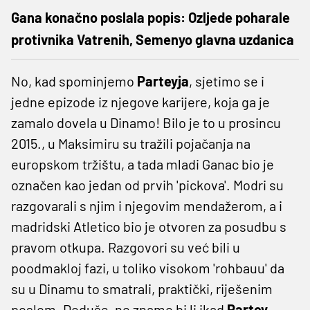
Gana konačno poslala popis: Ozljede poharale
protivnika Vatrenih, Semenyo glavna uzdanica
No, kad spominjemo
Parteyja
, sjetimo se i
jedne epizode iz njegove karijere, koja ga je
zamalo dovela u Dinamo! Bilo je to u prosincu
2015., u Maksimiru su tražili pojačanja na
europskom tržištu, a tada mladi Ganac bio je
označen kao jedan od prvih 'pickova'. Modri su
razgovarali s njim i njegovim mendažerom, a i
madridski Atletico bio je otvoren za posudbu s
pravom otkupa. Razgovori su već bili u
poodmakloj fazi, u toliko visokom 'rohbauu' da
su u Dinamu to smatrali, praktički, riješenim
poslom. Doduše, ne znamo bi li ikad
Partey