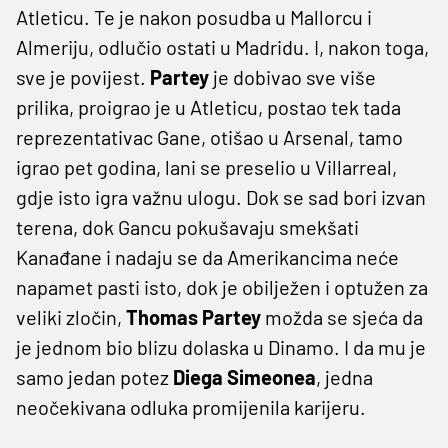
Atleticu. Te je nakon posudba u Mallorcu i
Almeriju, odlučio ostati u Madridu. I, nakon toga,
sve je povijest.
Partey
je dobivao sve više
prilika, proigrao je u Atleticu, postao tek tada
reprezentativac Gane, otišao u Arsenal, tamo
igrao pet godina, lani se preselio u Villarreal,
gdje isto igra važnu ulogu. Dok se sad bori izvan
terena, dok Gancu pokušavaju smekšati
Kanađane i nadaju se da Amerikancima neće
napamet pasti isto, dok je obilježen i optužen za
veliki zločin,
Thomas Partey
možda se sjeća da
je jednom bio blizu dolaska u Dinamo. I da mu je
samo jedan potez
Diega Simeonea
, jedna
neočekivana odluka promijenila karijeru.