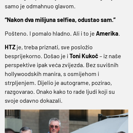
samo je odmahnuo glavom.
“Nakon dva milijuna selfiea, odustao sam.”
Pošteno. I pomalo hladno. Ali i to je
Amerika
.
HTZ
je, treba priznati, sve posložio
besprijekorno. Došao je i
Toni
Kukoč
– iz naše
perspektive ipak veća zvijezda. Bez suvišnih
hollywoodskih manira, s osmijehom i
strpljenjem. Dijelio je autograme, pozirao,
razgovarao. Onako kako to rade ljudi koji su
svoje odavno dokazali.