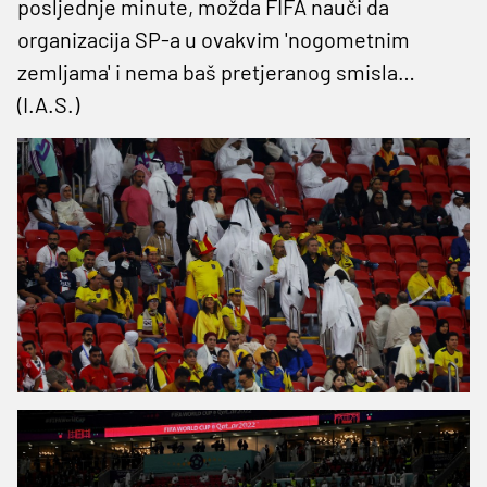
posljednje minute, možda FIFA nauči da
organizacija SP-a u ovakvim 'nogometnim
zemljama' i nema baš pretjeranog smisla…
(I.A.S.)