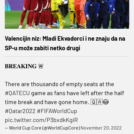
Valencijin niz: Mladi Ekvadorci i ne znaju da na
SP-u može zabiti netko drugi
𝐁𝐑𝐄𝐀𝐊𝐈𝐍𝐆 🚨
There are thousands of empty seats at the
#QATECU
game as fans have left after the half
time break and have gone home. 🇶🇦😳
#Qatar2022
#FIFAWorldCup
pic.twitter.com/P3bxdkKgiR
— World Cup Core (@WorldCupCore)
November 20, 2022