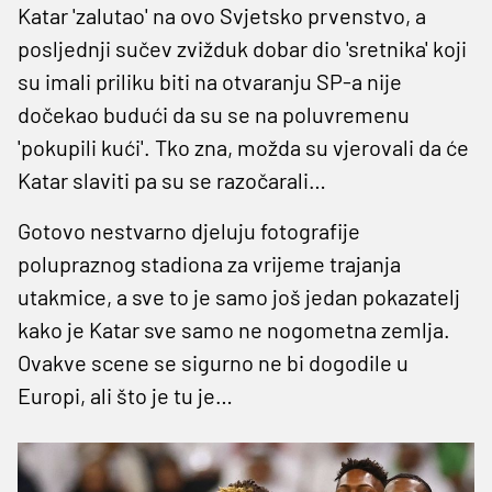
Katar 'zalutao' na ovo Svjetsko prvenstvo, a
posljednji sučev zvižduk dobar dio 'sretnika' koji
su imali priliku biti na otvaranju SP-a nije
dočekao budući da su se na poluvremenu
'pokupili kući'. Tko zna, možda su vjerovali da će
Katar slaviti pa su se razočarali…
Gotovo nestvarno djeluju fotografije
polupraznog stadiona za vrijeme trajanja
utakmice, a sve to je samo još jedan pokazatelj
kako je Katar sve samo ne nogometna zemlja.
Ovakve scene se sigurno ne bi dogodile u
Europi, ali što je tu je…