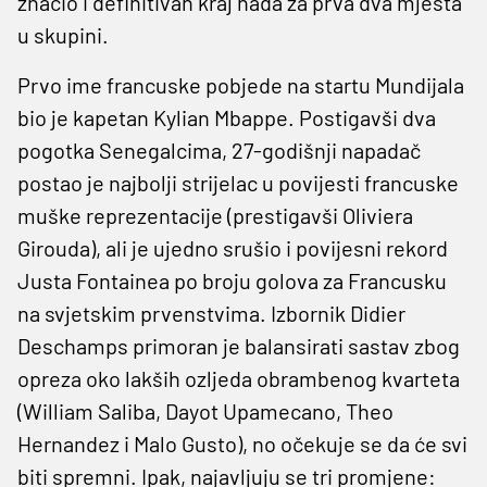
značio i definitivan kraj nada za prva dva mjesta
u skupini.
Prvo ime francuske pobjede na startu Mundijala
bio je kapetan Kylian Mbappe. Postigavši dva
pogotka Senegalcima, 27-godišnji napadač
postao je najbolji strijelac u povijesti francuske
muške reprezentacije (prestigavši Oliviera
Girouda), ali je ujedno srušio i povijesni rekord
Justa Fontainea po broju golova za Francusku
na svjetskim prvenstvima. Izbornik Didier
Deschamps primoran je balansirati sastav zbog
opreza oko lakših ozljeda obrambenog kvarteta
(William Saliba, Dayot Upamecano, Theo
Hernandez i Malo Gusto), no očekuje se da će svi
biti spremni. Ipak, najavljuju se tri promjene: