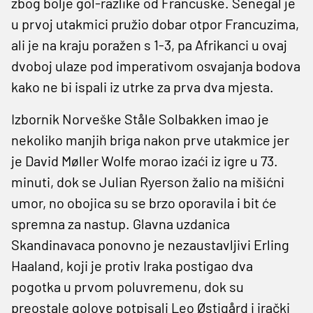
zbog bolje gol-razlike od Francuske. Senegal je
u prvoj utakmici pružio dobar otpor Francuzima,
ali je na kraju poražen s 1-3, pa Afrikanci u ovaj
dvoboj ulaze pod imperativom osvajanja bodova
kako ne bi ispali iz utrke za prva dva mjesta.
Izbornik Norveške Ståle Solbakken imao je
nekoliko manjih briga nakon prve utakmice jer
je David Møller Wolfe morao izaći iz igre u 73.
minuti, dok se Julian Ryerson žalio na mišićni
umor, no obojica su se brzo oporavila i bit će
spremna za nastup. Glavna uzdanica
Skandinavaca ponovno je nezaustavljivi Erling
Haaland, koji je protiv Iraka postigao dva
pogotka u prvom poluvremenu, dok su
preostale golove potpisali Leo Østigård i irački