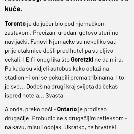
kuće.
Toronto
je do jučer bio pod njemačkom
zastavom. Precizan, uredan, gotovo sterilno
navijački. Fanovi Njemačke su nekoliko sati
prije utakmice došli pred hotel pa strpljivo
čekali. I Elf i onog lika što
Goretzki
ne da mira.
Pa kada su vidjeli autobus kako odlazi na
stadion - i oni se pokupili prema tribinama. I to
je sve... Dođeš na drugi kraj svijeta da čekaš
ispred hotela... Svašta!
A onda, preko noći -
Ontario
je prodisao
drugačije. Probudio se s drugačijim refleksom -
na kavu, misu i odojak. Ukratko, na hrvatski.