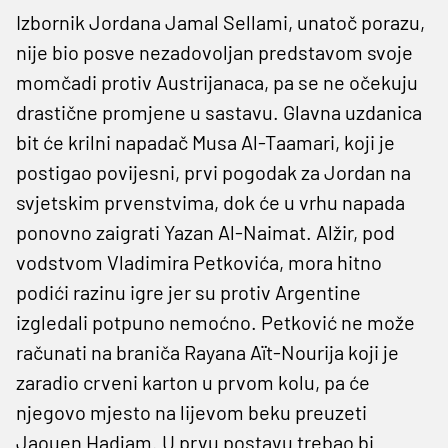
Izbornik Jordana Jamal Sellami, unatoč porazu,
nije bio posve nezadovoljan predstavom svoje
momčadi protiv Austrijanaca, pa se ne očekuju
drastične promjene u sastavu. Glavna uzdanica
bit će krilni napadač Musa Al-Taamari, koji je
postigao povijesni, prvi pogodak za Jordan na
svjetskim prvenstvima, dok će u vrhu napada
ponovno zaigrati Yazan Al-Naimat. Alžir, pod
vodstvom Vladimira Petkovića, mora hitno
podići razinu igre jer su protiv Argentine
izgledali potpuno nemoćno. Petković ne može
računati na braniča Rayana Aït-Nourija koji je
zaradio crveni karton u prvom kolu, pa će
njegovo mjesto na lijevom beku preuzeti
Jaouen Hadjam. U prvu postavu trebao bi