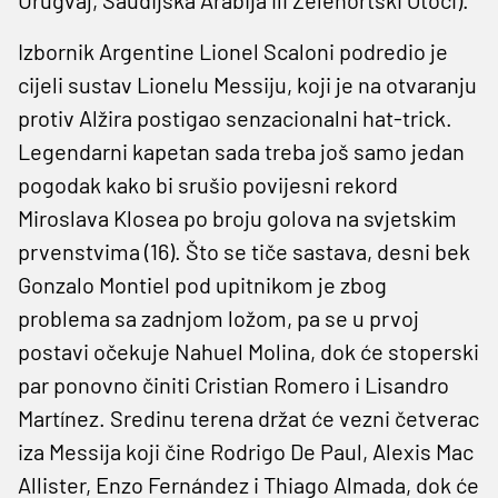
Urugvaj, Saudijska Arabija ili Zelenortski Otoci).
Izbornik Argentine Lionel Scaloni podredio je
cijeli sustav Lionelu Messiju, koji je na otvaranju
protiv Alžira postigao senzacionalni hat-trick.
Legendarni kapetan sada treba još samo jedan
pogodak kako bi srušio povijesni rekord
Miroslava Klosea po broju golova na svjetskim
prvenstvima (16). Što se tiče sastava, desni bek
Gonzalo Montiel pod upitnikom je zbog
problema sa zadnjom ložom, pa se u prvoj
postavi očekuje Nahuel Molina, dok će stoperski
par ponovno činiti Cristian Romero i Lisandro
Martínez. Sredinu terena držat će vezni četverac
iza Messija koji čine Rodrigo De Paul, Alexis Mac
Allister, Enzo Fernández i Thiago Almada, dok će