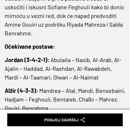
uskočiti i iskusni Sofiane Feghouli kako bi donio
mirnoću u vezni red, dok će napad predvoditi
Amine Gouiri uz podršku Riyada Mahreza i Saïda
Benrahme.
Očekivane postave:
Jordan (3-4-2-1):
Abulaila – Nasib, Al-Arab, Al-
Ajalin – Haddad, Al-Rashdan, Al-Rawabdeh,
Mardi – Al-Taamari, Olwan – Al-Naimat
Alžir (4-3-3):
Mandrea – Atal, Mandi, Bensebaini,
Hadjam – Feghouli, Bentaleb, Chaïbi – Mahrez,
Gouiri, Benrahma
PODIJELI SADRŽAJ
Glavni sudac:
Slavko Vinčić (Slovenija).