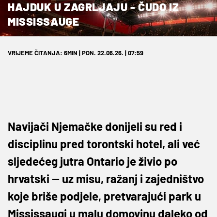
HAJDUK U ZAGRLJAJU - ČUDO IZ
MISSISSAUGE
VRIJEME ČITANJA: 6MIN | PON. 22.06.26. | 07:59
Navijači Njemačke donijeli su red i
disciplinu pred torontski hotel, ali već
sljedećeg jutra Ontario je živio po
hrvatski — uz misu, ražanj i zajedništvo
koje briše podjele, pretvarajući park u
Mississaugi u malu domovinu daleko od