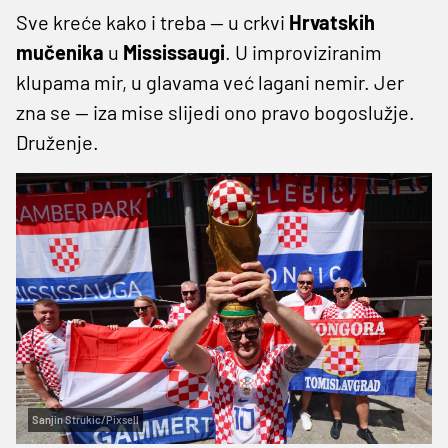
Sve kreće kako i treba — u crkvi
Hrvatskih
mučenika
u
Mississaugi
. U improviziranim
klupama mir, u glavama već lagani nemir. Jer
zna se — iza mise slijedi ono pravo bogoslužje.
Druženje.
Sanjin Strukic/Pixsell