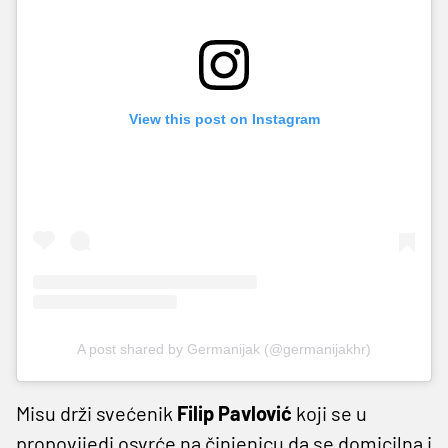
View this post on Instagram
A post shared by Germanijak (@germanijakhr)
Misu drži svećenik
Filip
Pavlović
koji se u
propovijedi osvrće na činjenicu da se domicilna i