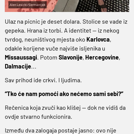
Alen Lesicki/Germanijak
Ulaz na picnic je deset dolara. Stolice se vade iz
gepeka. Hrana iz torbi. A identitet — iz nekog
tvrdog, neuništivog mjesta oko
Karlovca
,
odakle korijene vuče najviše isljenika u
Missaussagi
. Potom
Slavonije
,
Hercegovine
,
Dalmacije
...
Sav prihod ide crkvi. I ljudima.
“Tko će nam pomoći ako nećemo sami sebi?”
Rečenica koja zvuči kao klišej — dok ne vidiš da
ovdje stvarno funkcionira.
Između dva zalogaja postaje jasno: ovo nije