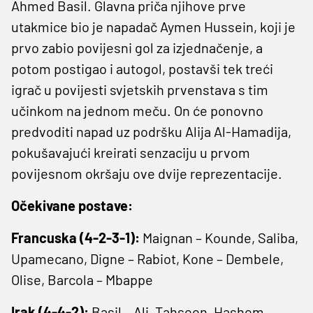
Ahmed Basil. Glavna priča njihove prve
utakmice bio je napadač Aymen Hussein, koji je
prvo zabio povijesni gol za izjednačenje, a
potom postigao i autogol, postavši tek treći
igrač u povijesti svjetskih prvenstava s tim
učinkom na jednom meču. On će ponovno
predvoditi napad uz podršku Alija Al-Hamadija,
pokušavajući kreirati senzaciju u prvom
povijesnom okršaju ove dvije reprezentacije.
Očekivane postave:
Francuska (4-2-3-1):
Maignan – Kounde, Saliba,
Upamecano, Digne – Rabiot, Kone – Dembele,
Olise, Barcola – Mbappe
Irak (4-4-2):
Basil – Ali, Tahseen, Hashem,