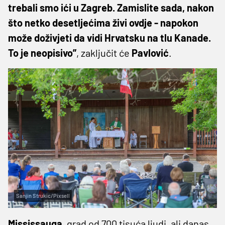
trebali smo ići u Zagreb. Zamislite sada, nakon
što netko desetljećima živi ovdje - napokon
može doživjeti da vidi Hrvatsku na tlu Kanade.
To je neopisivo”
, zaključit će
Pavlović
.
Sanjin Strukic/Pixsell
Mississauga
, grad od 700 tisuća ljudi, ali danas