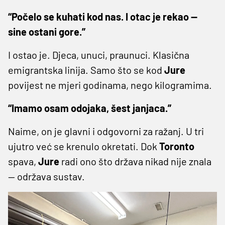
“Počelo se kuhati kod nas. I otac je rekao —
sine ostani gore.”
I ostao je. Djeca, unuci, praunuci. Klasična
emigrantska linija. Samo što se kod
Jure
povijest ne mjeri godinama, nego kilogramima.
“Imamo osam odojaka, šest janjaca.”
Naime, on je glavni i odgovorni za ražanj. U tri
ujutro već se krenulo okretati. Dok
Toronto
spava,
Jure
radi ono što država nikad nije znala
— održava sustav.