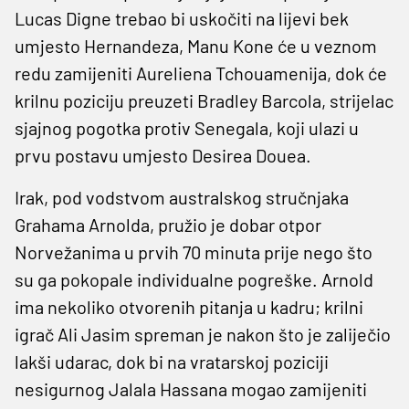
Lucas Digne trebao bi uskočiti na lijevi bek
umjesto Hernandeza, Manu Kone će u veznom
redu zamijeniti Aureliena Tchouamenija, dok će
krilnu poziciju preuzeti Bradley Barcola, strijelac
sjajnog pogotka protiv Senegala, koji ulazi u
prvu postavu umjesto Desirea Douea.
Irak, pod vodstvom australskog stručnjaka
Grahama Arnolda, pružio je dobar otpor
Norvežanima u prvih 70 minuta prije nego što
su ga pokopale individualne pogreške. Arnold
ima nekoliko otvorenih pitanja u kadru; krilni
igrač Ali Jasim spreman je nakon što je zaliječio
lakši udarac, dok bi na vratarskoj poziciji
nesigurnog Jalala Hassana mogao zamijeniti