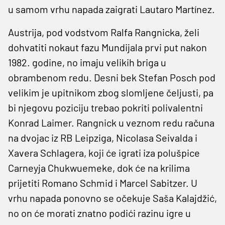
u samom vrhu napada zaigrati Lautaro Martínez.
Austrija, pod vodstvom Ralfa Rangnicka, želi
dohvatiti nokaut fazu Mundijala prvi put nakon
1982. godine, no imaju velikih briga u
obrambenom redu. Desni bek Stefan Posch pod
velikim je upitnikom zbog slomljene čeljusti, pa
bi njegovu poziciju trebao pokriti polivalentni
Konrad Laimer. Rangnick u veznom redu računa
na dvojac iz RB Leipziga, Nicolasa Seivalda i
Xavera Schlagera, koji će igrati iza polušpice
Carneyja Chukwuemeke, dok će na krilima
prijetiti Romano Schmid i Marcel Sabitzer. U
vrhu napada ponovno se očekuje Saša Kalajdžić,
no on će morati znatno podići razinu igre u