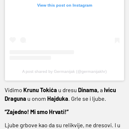
View this post on Instagram
A post shared by Germanijak (@germanijakhr)
Vidimo
Krunu
Tokića
u dresu
Dinama,
a
Ivicu
Draguna
u onom
Hajduka
. Grle se i ljube.
“Zajedno! Mi smo Hrvati!”
Ljube grbove kao da su relikvije, ne dresovi. I u