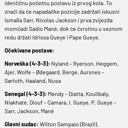
identičnu početnu postavu iz prvog kola. To
znači da će napadačke pozicije zadržati iskusni
Ismaïla Sarr, Nicolas Jackson i prva zvijezda
momčadi Sadio Mané, dok će čvrstinu u veznom
redu držati Idrissa Gueye i Pape Gueye.
Očekivane postave:
Norveška (4-3-3):
Nyland – Ryerson, Heggem,
Ajer, Wolfe – Ødegaard, Berge, Aursnes –
Sørloth, Haaland, Nusa
Senegal (4-3-3):
Mendy – Diatta, Koulibaly,
Niakhate, Diouf – Camara, I. Gueye, P. Gueye –
Sarr, Jackson, Mané
Glavni sudac:
Wilton Sampaio (Brazil).