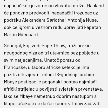
napadač koji je zatresao vlastitu mrežu. Haaland
će ponovno predvoditi napadački trozubac uz
podršku Alexandera Sørlotha i Antonija Nuse,
dok će igrom u veznom redu upravljati kapetan
Martin Ødegaard.
Senegal, koji vodi Pape Thiaw, traži prekid
neugodnog niza od tri utakmice bez pobjede u
svim natjecanjima. Unatoč porazu od
Francuske, u taboru afričke selekcije ima
pozitivnih vijesti – mladi 18-godišnji Ibrahim
Mbaye postigao je pogodak i postao najmlađi
afrički strijelac u povijesti svjetskih prvenstava.
Iako se Mbaye nametnuo dobrim nastupom s
klupe, očekuje se da će izbornik Thiaw zadržati