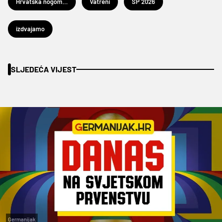
Hrvatska nogometna reprezentacija
Vatreni
SP 2026
izdvajamo
SLJEDEĆA VIJEST
Germanijak