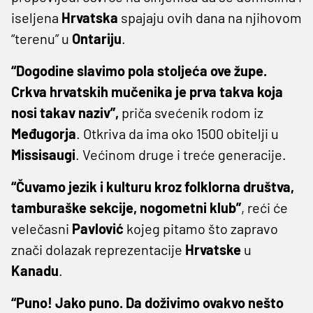
iseljena
Hrvatska
spajaju ovih dana na njihovom
“terenu” u
Ontariju
.
“Dogodine slavimo pola stoljeća ove župe.
Crkva hrvatskih mučenika je prva takva koja
nosi takav naziv”,
priča svećenik rodom iz
Međugorja
. Otkriva da ima oko 1500 obitelji u
Missisaugi
. Većinom druge i treće generacije.
“Čuvamo jezik i kulturu kroz folklorna društva,
tamburaške sekcije, nogometni klub”
, reći će
velečasni
Pavlović
kojeg pitamo što zapravo
znači dolazak reprezentacije
Hrvatske
u
Kanadu
.
“Puno! Jako puno. Da doživimo ovakvo nešto