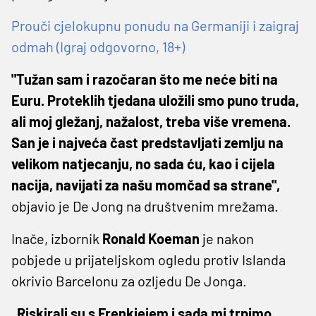
Prouči cjelokupnu ponudu na Germaniji i zaigraj
odmah (Igraj odgovorno, 18+)
"Tužan sam i razočaran što me neće biti na
Euru. Proteklih tjedana uložili smo puno truda,
ali moj gležanj, nažalost, treba više vremena.
San je i najveća čast predstavljati zemlju na
velikom natjecanju, no sada ću, kao i cijela
nacija, navijati za našu momčad sa strane",
objavio je De Jong na društvenim mrežama.
Inače, izbornik
Ronald Koeman
je nakon
pobjede u prijateljskom ogledu protiv Islanda
okrivio Barcelonu za ozljedu De Jonga.
„Riskirali su s Frenkiejem i sada mi trpimo