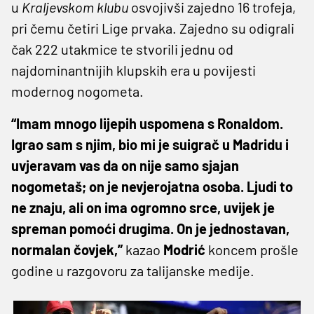
u
Kraljevskom klubu
osvojivši zajedno 16 trofeja,
pri čemu četiri Lige prvaka. Zajedno su odigrali
čak 222 utakmice te stvorili jednu od
najdominantnijih klupskih era u povijesti
modernog nogometa.
“Imam mnogo lijepih uspomena s Ronaldom.
Igrao sam s njim, bio mi je suigrač u Madridu i
uvjeravam vas da on nije samo sjajan
nogometaš; on je nevjerojatna osoba. Ljudi to
ne znaju, ali on ima ogromno srce, uvijek je
spreman pomoći drugima. On je jednostavan,
normalan čovjek,”
kazao
Modrić
koncem prošle
godine u razgovoru za talijanske medije.