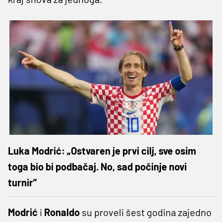
Luka Modrić: „Ostvaren je prvi cilj, sve osim
toga bio bi podbačaj. No, sad počinje novi
turnir”
Modrić
i
Ronaldo
su proveli šest godina zajedno