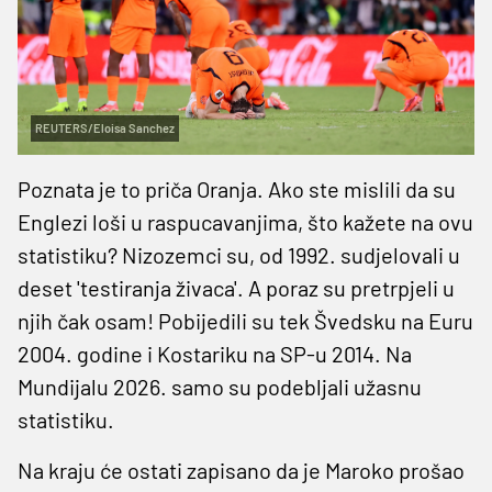
REUTERS/Eloisa Sanchez
Poznata je to priča Oranja. Ako ste mislili da su
Englezi loši u raspucavanjima, što kažete na ovu
statistiku? Nizozemci su, od 1992. sudjelovali u
deset 'testiranja živaca'. A poraz su pretrpjeli u
njih čak osam! Pobijedili su tek Švedsku na Euru
2004. godine i Kostariku na SP-u 2014. Na
Mundijalu 2026. samo su podebljali užasnu
statistiku.
Na kraju će ostati zapisano da je Maroko prošao