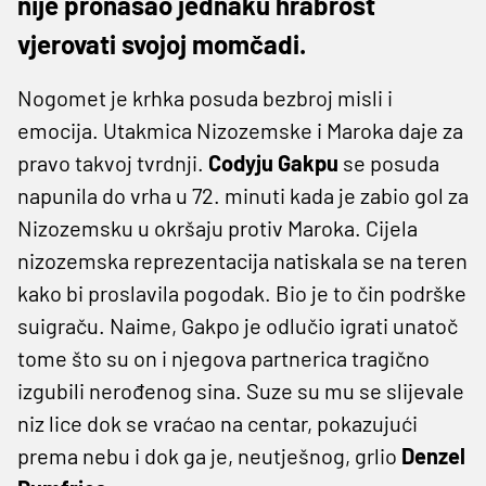
nije pronašao jednaku hrabrost
vjerovati svojoj momčadi.
Nogomet je krhka posuda bezbroj misli i
emocija. Utakmica Nizozemske i Maroka daje za
pravo takvoj tvrdnji.
Codyju Gakpu
se posuda
napunila do vrha u 72. minuti kada je zabio gol za
Nizozemsku u okršaju protiv Maroka. Cijela
nizozemska reprezentacija natiskala se na teren
kako bi proslavila pogodak. Bio je to čin podrške
suigraču. Naime, Gakpo je odlučio igrati unatoč
tome što su on i njegova partnerica tragično
izgubili nerođenog sina. Suze su mu se slijevale
niz lice dok se vraćao na centar, pokazujući
prema nebu i dok ga je, neutješnog, grlio
Denzel