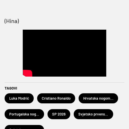
(Hina)
TAGOVI
Luka Modrić
Cristiano Ronaldo
Hrvatska nogometna reprezentacija
Portugalska nogometna reprezentacija
SP 2026
Svjetsko prvenstvo u nogometu