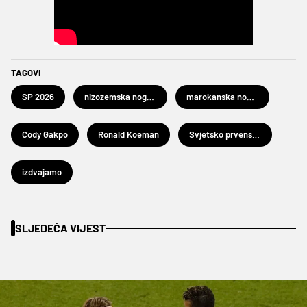
TAGOVI
SP 2026
nizozemska nogometna reprezentacija
marokanska nogometna reprezentacija
Cody Gakpo
Ronald Koeman
Svjetsko prvenstvo u nogometu 2026.
izdvajamo
SLJEDEĆA VIJEST