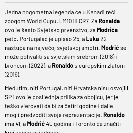
Jedna nogometna legenda će u Kanadi reći
zbogom World Cupu, LM10 ili CR7. Za
Ronalda
ovo je šesto Svjetsko prvenstvo, za
Modrića
peto. Portugalac je upisao 25, a
Luka
22
nastupa na najvećoj svjetskoj smotri.
Modrić
se
može pohvaliti sa svjetskim srebrom (2018) i
broncom (2022), a
Ronaldo
s europskim zlatom
(2016).
Međutim, niti Portugal, niti Hrvatska nisu osvojili
SP i ovo je posljednja prilika za obojicu, jer je
teško vjerovati da bi za četiri godine i dalje
mogli predvoditi svoje reprezentacije.
Ronaldo
ima 41, a
Modrić
40 godina i Toronto će značiti
kraj snova za jednoga.