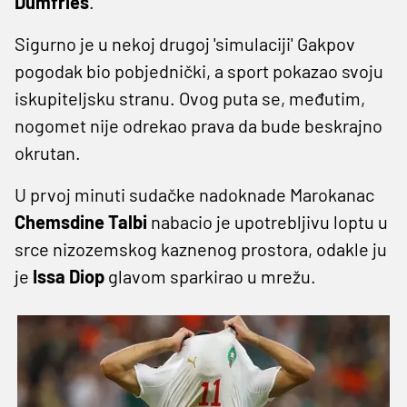
Dumfries
.
Sigurno je u nekoj drugoj 'simulaciji' Gakpov
pogodak bio pobjednički, a sport pokazao svoju
iskupiteljsku stranu. Ovog puta se, međutim,
nogomet nije odrekao prava da bude beskrajno
okrutan.
U prvoj minuti sudačke nadoknade Marokanac
Chemsdine Talbi
nabacio je upotrebljivu loptu u
srce nizozemskog kaznenog prostora, odakle ju
je
Issa Diop
glavom sparkirao u mrežu.