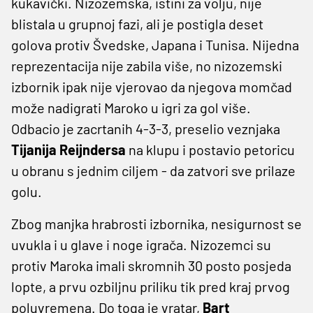
kukavički. Nizozemska, istini za volju, nije
blistala u grupnoj fazi, ali je postigla deset
golova protiv Švedske, Japana i Tunisa. Nijedna
reprezentacija nije zabila više, no nizozemski
izbornik ipak nije vjerovao da njegova momčad
može nadigrati Maroko u igri za gol više.
Odbacio je zacrtanih 4-3-3, preselio veznjaka
Tijanija Reijndersa
na klupu i postavio petoricu
u obranu s jednim ciljem - da zatvori sve prilaze
golu.
Zbog manjka hrabrosti izbornika, nesigurnost se
uvukla i u glave i noge igrača. Nizozemci su
protiv Maroka imali skromnih 30 posto posjeda
lopte, a prvu ozbiljnu priliku tik pred kraj prvog
poluvremena. Do toga je vratar,
Bart