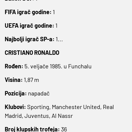
FIFA igrač godine:
1
UEFA igrač godine:
1
Najbolji igrač SP-a:
1...
CRISTIANO RONALDO
Rođen:
5. veljače 1985. u Funchalu
Visina:
1,87 m
Pozicija:
napadač
Klubovi:
Sporting, Manchester United, Real
Madrid, Juventus, Al Nassr
Broj klupskih trofeja:
36