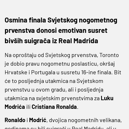
Osmina finala Svjetskog nogometnog
prvenstva donosi emotivan susret
bivših suigrača iz Real Madrida
Na oproštaju od Svjetskog prvenstva, Toronto
je dobio pravu nogometnu poslasticu, okršaj
Hrvatske i Portugala u susretu 16-ine finala. Bit
će to posljednja utakmica na Svjetskom
prvenstvu u ovom gradu, ali i posljednja
utakmica na svjetskim prvenstvima za
Luku
Modrića
ili
Cristiana Ronalda
.
Ronaldo
i
Modrić
, dvojica nogometnih velikana,
godinama su bili suigrači u Real Madridu, ali u