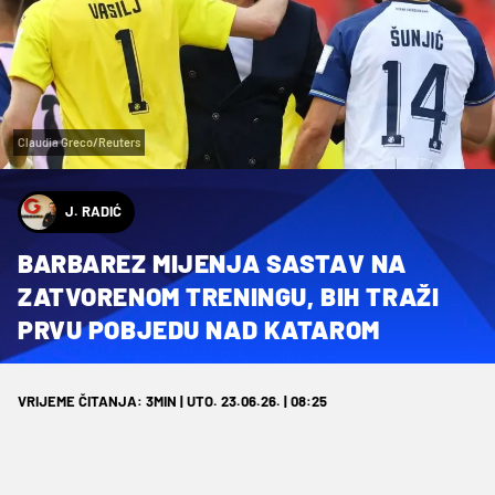
Claudia Greco/Reuters
J. RADIĆ
BARBAREZ MIJENJA SASTAV NA
ZATVORENOM TRENINGU, BIH TRAŽI
PRVU POBJEDU NAD KATAROM
VRIJEME ČITANJA: 3MIN | UTO. 23.06.26. | 08:25