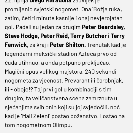
promijenio svjetski nogomet. Ona 'Božja ruka',
zatim, četiri minute kasnije i onaj nevjerojatan
gol. Padali su jedan za drugim
Peter Beardsley,
Steve Hodge, Peter Reid, Terry Butcher i Terry
Fenwick,
za kraj i
Peter Shilton.
Trenutak kad je
legendarni meksički stadion Azteca prvo od
čuda utihnuo, a onda potpuno proključao.
Magični opus velikog majstora, 240 sekundi
nogometa za vječnost. Prevarant ili čarobnjak,
ili - oboje!? Taj prvi gol u kombinaciji s tim
drugim, ta veličanstvena scena zamrznuta u
sjećanjima svih onih koji su joj svjedočili, noć
kad je 'Mali Zeleni' postao božanstvo. I ostao na
tom nogometnom Olimpu.