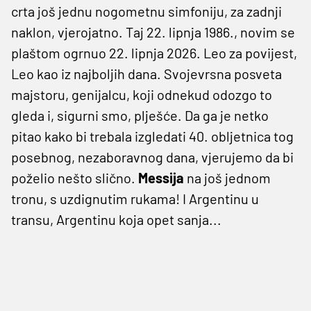
crta još jednu nogometnu simfoniju, za zadnji
naklon, vjerojatno. Taj 22. lipnja 1986., novim se
plaštom ogrnuo 22. lipnja 2026. Leo za povijest,
Leo kao iz najboljih dana. Svojevrsna posveta
majstoru, genijalcu, koji odnekud odozgo to
gleda i, sigurni smo, plješće. Da ga je netko
pitao kako bi trebala izgledati 40. obljetnica tog
posebnog, nezaboravnog dana, vjerujemo da bi
poželio nešto slično.
Messija
na još jednom
tronu, s uzdignutim rukama! I Argentinu u
transu, Argentinu koja opet sanja...