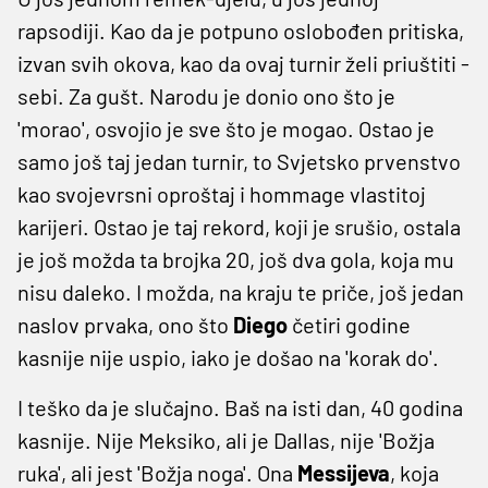
rapsodiji. Kao da je potpuno oslobođen pritiska,
izvan svih okova, kao da ovaj turnir želi priuštiti -
sebi. Za gušt. Narodu je donio ono što je
'morao', osvojio je sve što je mogao. Ostao je
samo još taj jedan turnir, to Svjetsko prvenstvo
kao svojevrsni oproštaj i hommage vlastitoj
karijeri. Ostao je taj rekord, koji je srušio, ostala
je još možda ta brojka 20, još dva gola, koja mu
nisu daleko. I možda, na kraju te priče, još jedan
naslov prvaka, ono što
Diego
četiri godine
kasnije nije uspio, iako je došao na 'korak do'.
I teško da je slučajno. Baš na isti dan, 40 godina
kasnije. Nije Meksiko, ali je Dallas, nije 'Božja
ruka', ali jest 'Božja noga'. Ona
Messijeva
, koja