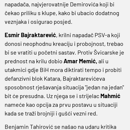
napadača, najvjerovatnije Demirovića koji bi
čekao priliku s klupe, kako bi ubacio dodatnog
veznjaka i osigurao posjed.
Esmir Bajraktarević
, krilni napadač PSV-a koji
donosi neophodnu kreaciju i probojnost, trebao
bi se vratiti u početni sastav. Protiv Švicarske je
prednost na krilu dobio
Amar Memić,
ali u
utakmici gdje BiH mora diktirati tempo i probiti
defanzivni blok Katara, Bajraktarevićeva
sposobnost rješavanja situacija "jedan na jedan"
bit će presudna. Uz njega se i strijelac
Mahmić
nameće kao opcija za prvu postavu u situaciji
kada se traži brojniji i gušći vezni red.
Benjamin Tahirović se našao na udaru kritika