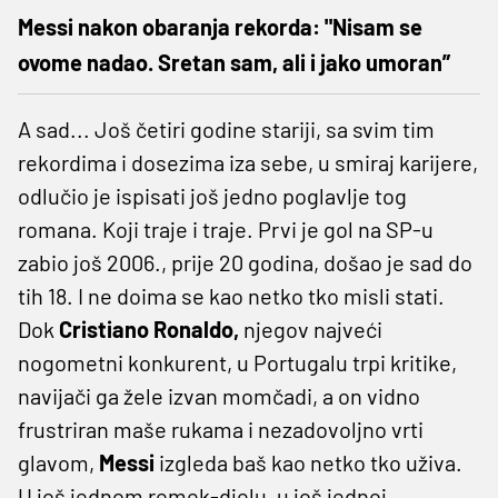
Messi nakon obaranja rekorda: "Nisam se
ovome nadao. Sretan sam, ali i jako umoran”
A sad... Još četiri godine stariji, sa svim tim
rekordima i dosezima iza sebe, u smiraj karijere,
odlučio je ispisati još jedno poglavlje tog
romana. Koji traje i traje. Prvi je gol na SP-u
zabio još 2006., prije 20 godina, došao je sad do
tih 18. I ne doima se kao netko tko misli stati.
Dok
Cristiano Ronaldo,
njegov najveći
nogometni konkurent, u Portugalu trpi kritike,
navijači ga žele izvan momčadi, a on vidno
frustriran maše rukama i nezadovoljno vrti
glavom,
Messi
izgleda baš kao netko tko uživa.
U još jednom remek-djelu, u još jednoj