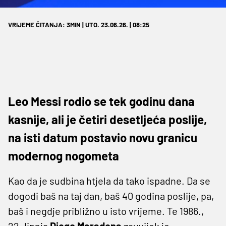
VRIJEME ČITANJA: 3MIN | UTO. 23.06.26. | 08:25
Leo Messi rodio se tek godinu dana
kasnije, ali je četiri desetljeća poslije,
na isti datum postavio novu granicu
modernog nogometa
Kao da je sudbina htjela da tako ispadne. Da se
dogodi baš na taj dan, baš 40 godina poslije, pa,
baš i negdje približno u isto vrijeme. Te 1986.,
22. lipnja
Diego Maradona
zauvijek je