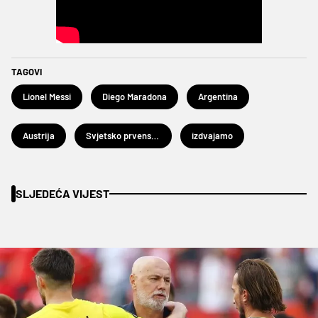
TAGOVI
Lionel Messi
Diego Maradona
Argentina
Austrija
Svjetsko prvenstvo u nogometu 2026.
izdvajamo
SLJEDEĆA VIJEST