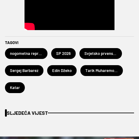
TAGOVI
nogometna reprezentacija Bosne i Hercegovine
SP 2026
Svjetsko prvenstvo u nogometu 2026.
Sergej Barbarez
Edin Džeko
Tarik Muharemović
Katar
SLJEDEĆA VIJEST