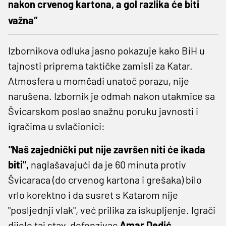
nakon crvenog kartona, a gol razlika će biti
važna“
Izbornikova odluka jasno pokazuje kako BiH u
tajnosti priprema taktičke zamisli za Katar.
Atmosfera u momčadi unatoč porazu, nije
narušena. Izbornik je odmah nakon utakmice sa
Švicarskom poslao snažnu poruku javnosti i
igračima u svlačionici:
"
Naš zajednički put nije završen niti će ikada
biti",
naglašavajući da je 60 minuta protiv
Švicaraca (do crvenog kartona i grešaka) bilo
vrlo korektno i da susret s Katarom nije
"posljednji vlak", već prilika za iskupljenje. Igrači
dijele taj stav, defenzivac
Amar Dedić