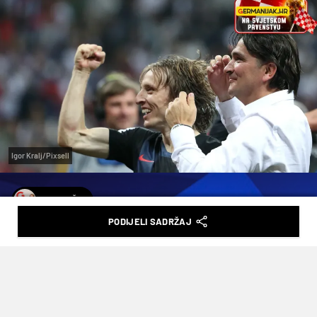
Igor Kralj/Pixsell
A. LESIČKI
PODIJELI SADRŽAJ
VRIJEME JE. ZA POBJEDU. ZA LUKU.
ZA HRVATSKU!
VRIJEME ČITANJA: 3MIN | UTO. 23.06.26. | 08:25