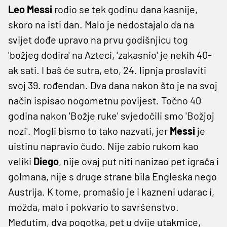
Leo Messi
rodio se tek godinu dana kasnije,
skoro na isti dan. Malo je nedostajalo da na
svijet dođe upravo na prvu godišnjicu tog
'božjeg dodira' na Azteci, 'zakasnio' je nekih 40-
ak sati. I baš će sutra, eto, 24. lipnja proslaviti
svoj 39. rođendan. Dva dana nakon što je na svoj
način ispisao nogometnu povijest. Točno 40
godina nakon 'Božje ruke' svjedočili smo 'Božjoj
nozi'. Mogli bismo to tako nazvati, jer
Messi
je
uistinu napravio čudo. Nije zabio rukom kao
veliki
Diego
, nije ovaj put niti nanizao pet igrača i
golmana, nije s druge strane bila Engleska nego
Austrija. K tome, promašio je i kazneni udarac i,
možda, malo i pokvario to savršenstvo.
Međutim, dva pogotka, pet u dvije utakmice,