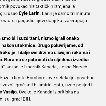
ornik povukao niz taktičkih izmjena, a
 igru ušao
Cyle Larin
. Larin je samo tri minute
storu i pogodio lijevi donji kut za erupciju
mo bili suzdržani, nismo igrali onako
i nakon utakmice. Drugo poluvrijeme, od
rukčije. I dalje sve držimo u svojim rukama i
ni. Moramo se pobrinuti da sljedeća izvedba
li",
kazao je izbornik Kanade, Jesse Marsch.
pokazala limite Barabarezove selekcije, posebno
 vezni igrač koji bi smirio loptu, uzeo posjed i
e Vasilja.
Ovako je Kanada iz pritiska na
i su igrači BiH.