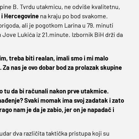
upine B. Tvrdu utakmicu, ne odviše kvalitetnu,
i Hercegovine
na kraju po bod svakome.
prigoda, ali je pogotkom Larina u 79. minuti
Jove Lukića iz 21.minute. Izbornik BiH drži da
, treba biti realan, imali smo i mi malo
o. Za nas je ovo dobar bod za prolazak skupine
o tu da bi računali nakon prve utakmice.
nenađenje? Svaki momak ima svoj zadatak i zato
rago nam je da je zabio, jer on je napadač i
ar dva različita taktička pristupa koji su