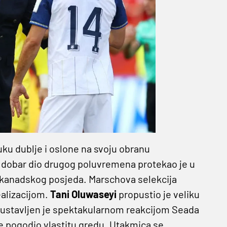
u dublje i oslone na svoju obranu
 dobar dio drugog poluvremena protekao je u
 kanadskog posjeda. Marschova selekcija
ealizacijom.
Tani Oluwaseyi
propustio je veliku
ustavljen je spektakularnom reakcijom Seada
ome pogodio vlastitu gredu. Utakmica se