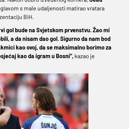
glavom s male udaljenosti matirao vratara
entaciju BiH.
prvi gol bude na Svjetskom prvenstvu. Žao mi
dobili, a da nisam dao gol. Sigurno da nam bod
takmici kao ovoj, da se maksimalno borimo za
sjećaj kao da igram u Bosni",
kazao je