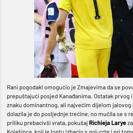
Rani pogodakl omogućio je Zmajevima da se povuk
prepuštajući posjed Kanađanima. Ostatak prvog i
znaku dominantnog, ali najvećim dijelom jalovog
dolazila je do posljednje trećine, no mučila se s r
priliku prebacivši vrata, pokušaj
Richieja Larye
za
Kolašinca, koji je loptu izbacio s gol-crte i pri t