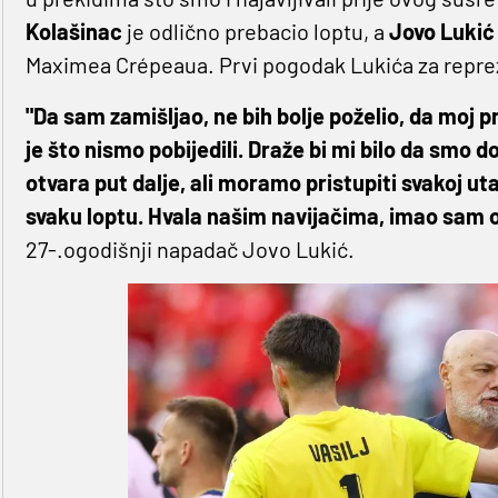
Kolašinac
je odlično prebacio loptu, a
Jovo Lukić
Maximea Crépeaua. Prvi pogodak Lukića za reprez
"Da sam zamišljao, ne bih bolje poželio, da moj 
je što nismo pobijedili. Draže bi mi bilo da smo 
otvara put dalje, ali moramo pristupiti svakoj u
svaku loptu. Hvala našim navijačima, imao sam o
27-.ogodišnji napadač Jovo Lukić.