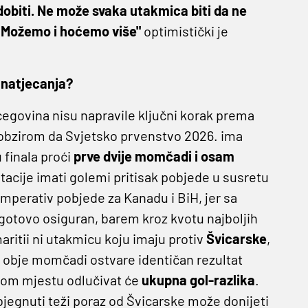
obiti. Ne može svaka utakmica biti da ne
n. Možemo i hoćemo više"
optimistički je
 natjecanja?
cegovina nisu napravile ključni korak prema
 s obzirom da Svjetsko prvenstvo 2026. ima
 finala proći
prve dvije momčadi i osam
tacije imati golemi pritisak pobjede u susretu
imperativ pobjede za Kanadu i BiH, jer sa
 gotovo osiguran, barem kroz kvotu najboljih
ritii ni utakmicu koju imaju protiv
Švicarske
,
da obje momčadi ostvare identičan rezultat
rugom mjestu odlučivat će
ukupna gol-razlika
.
izbjegnuti teži poraz od Švicarske može donijeti