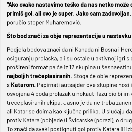
"Ako ovako nastavimo teško da nas netko može d
primiš gol, ali ovo je super. Jako sam zadovolja
poručio stoper Muharemović.
Što bod znači za obje reprezentacije u nastavku
Podjela bodova znači da ni Kanada ni Bosna i Her
osiguranju prolaska, ali su ostale u aktivnoj igri
prošireni format pa će iz 12 skupina u šesnaestinu
najboljih trećeplasiranih
. Stoga će obje reprezen
s
Katarom.
Papirnati autsajder ove skupine nosi 
osvojena 4 boda prolazak u nokaut-fazu bio bi im
trećeplasiranih ekipa. Jasno je da ne treba zanema
ali Katar se doima kao ključna prilika. U slučaju 
protiv Katara (pobjede) i Švicarske (porazi), o d
To znači da svaki postignuti gol protiv Katara ili 