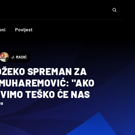
oni
Povijest
J. RADIĆ
DŽEKO SPREMAN ZA
 MUHAREMOVIĆ: "AKO
VIMO TEŠKO ĆE NAS
"