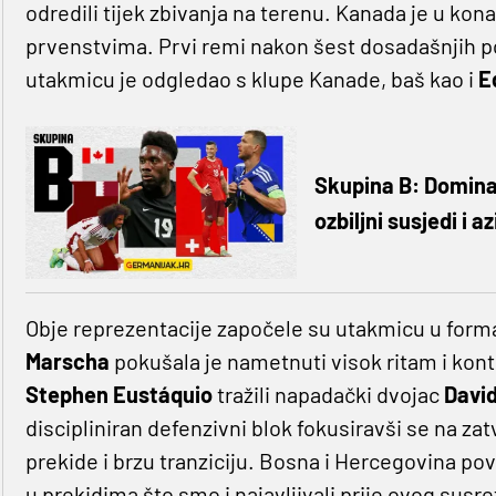
odredili tijek zbivanja na terenu. Kanada je u kon
prvenstvima. Prvi remi nakon šest dosadašnjih p
utakmicu je odgledao s klupe Kanade, baš kao i
E
Skupina B: Domina
ozbiljni susjedi i 
Obje reprezentacije započele su utakmicu u forma
Marscha
pokušala je nametnuti visok ritam i kont
Stephen Eustáquio
tražili napadački dvojac
David
discipliniran defenzivni blok fokusiravši se na za
prekide i brzu tranziciju. Bosna i Hercegovina pov
u prekidima što smo i najavljivali prije ovog sus