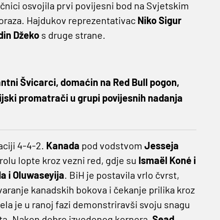
ačnici osvojila prvi povijesni bod na Svjetskim
oraza. Hajdukov reprezentativac
Niko Sigur
din Džeko
s druge strane.
ntni Švicarci, domaćin na Red Bull pogon,
azijski promatrači u grupi povijesnih nadanja
ciji 4-4-2.
Kanada
pod vodstvom
Jesseja
rolu lopte kroz vezni red, gdje su
Ismaël Koné i
a i Oluwaseyija
. BiH je postavila vrlo čvrst,
tvaranje kanadskih bokova i čekanje prilika kroz
ela je u ranoj fazi demonstriravši svoju snagu
reta. Nakon dobro izvedenog kornera,
Sead