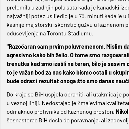
prelomila u zadnjih pola sata kada je kanadski izb
najvažniji potez uslijedio je u 75. minuti kada je u
kasnije majstorski iskoristio gužvu u kaznenom pro
oduševljenja na Torontu Stadiumu.
"Razočaran sam prvim poluvremenom. Mislim da s
agresivno kako bih želio. O tome smo razgovaral
trenutka kad smo izašli na teren, bilo je sasvim d
to je važan bod za nas kako bismo ostali u skupi
bude odraz i rezultat onoga što smo danas nauči
Do kraja se BiH uspjela obraniti, ali utakmica je 
u veznoj liniji. Nedostajao je Zmajevima kvalitetan
odmaknuo protivnika od kaznenog prostora
Nikol
šesnasterac BiH došla do poravnanja, ali zadovoljn