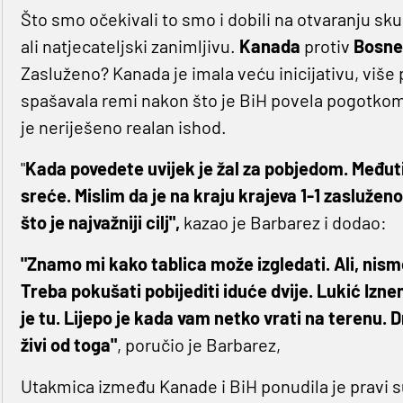
Što smo očekivali to smo i dobili na otvaranju sk
ali natjecateljski zanimljivu.
Kanada
protiv
Bosne 
Zasluženo? Kanada je imala veću inicijativu, više 
spašavala remi nakon što je BiH povela pogotkom 
je neriješeno realan ishod.
"
Kada povedete uvijek je žal za pobjedom. Međutim
sreće. Mislim da je na kraju krajeva 1-1 zaslužen
što je najvažniji cilj",
kazao je Barbarez i dodao:
"Znamo mi kako tablica može izgledati. Ali, nism
Treba pokušati pobijediti iduće dvije. Lukić Iz
je tu. Lijepo je kada vam netko vrati na terenu. D
živi od toga"
, poručio je Barbarez,
Utakmica između Kanade i BiH ponudila je pravi sud