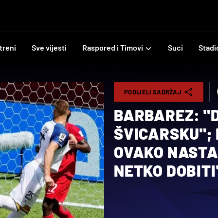
treni
Sve vijesti
Raspored i Timovi
Suci
Stadi
PODIJELI SADRŽAJ
BARBAREZ: "
ŠVICARSKU";
OVAKO NASTA
NETKO DOBITI