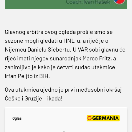
Glavnog arbitra ovog ogleda prošle smo se
sezone mogli gledati u HNL-u, a riječ je o
Nijemcu Danielu Siebertu. U VAR sobi glavnu će
riječ imati njegov sunarodnjak Marco Fritz, a
zanimljivo je kako je četvrti sudac utakmice
Irfan Peljto iz BiH.
Ova utakmica ujedno je prvi međusobni okršaj
Češke i Gruzije – ikada!
Oglas