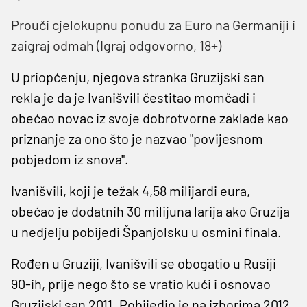
Prouči cjelokupnu ponudu za Euro na Germaniji i
zaigraj odmah (Igraj odgovorno, 18+)
U priopćenju, njegova stranka Gruzijski san
rekla je da je Ivanišvili čestitao momčadi i
obećao novac iz svoje dobrotvorne zaklade kao
priznanje za ono što je nazvao "povijesnom
pobjedom iz snova".
Ivanišvili, koji je težak 4,58 milijardi eura,
obećao je dodatnih 30 milijuna larija ako Gruzija
u nedjelju pobijedi Španjolsku u osmini finala.
Rođen u Gruziji, Ivanišvili se obogatio u Rusiji
90-ih, prije nego što se vratio kući i osnovao
Gruzijski san 2011. Pobijedio je na izborima 2012.