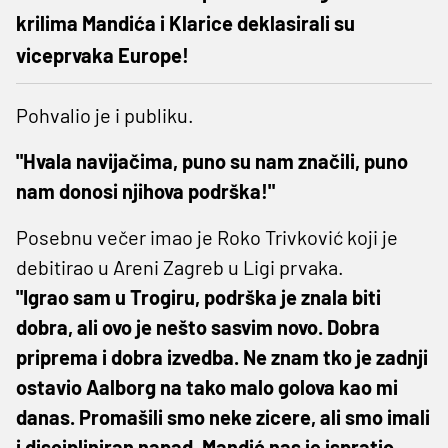
krilima Mandića i Klarice deklasirali su
viceprvaka Europe!
Pohvalio je i publiku.
"Hvala navijačima, puno su nam značili, puno
nam donosi njihova podrška!"
Posebnu večer imao je Roko Trivković koji je
debitirao u Areni Zagreb u Ligi prvaka.
"Igrao sam u Trogiru, podrška je znala biti
dobra, ali ovo je nešto sasvim novo. Dobra
priprema i dobra izvedba. Ne znam tko je zadnji
ostavio Aalborg na tako malo golova kao mi
danas. Promašili smo neke zicere, ali smo imali
i discipliniran napad. Mandić nas je ispratio