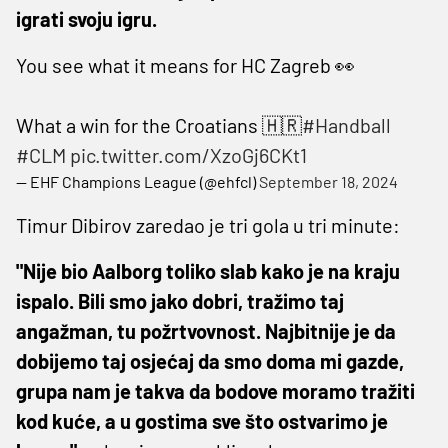
igrati svoju igru.
You see what it means for HC Zagreb 👀
What a win for the Croatians 🇭🇷
#Handball
#CLM
pic.twitter.com/XzoGj6CKt1
— EHF Champions League (@ehfcl)
September 18, 2024
Timur Dibirov zaredao je tri gola u tri minute:
"Nije bio Aalborg toliko slab kako je na kraju
ispalo. Bili smo jako dobri, tražimo taj
angažman, tu požrtvovnost. Najbitnije je da
dobijemo taj osjećaj da smo doma mi gazde,
grupa nam je takva da bodove moramo tražiti
kod kuće, a u gostima sve što ostvarimo je