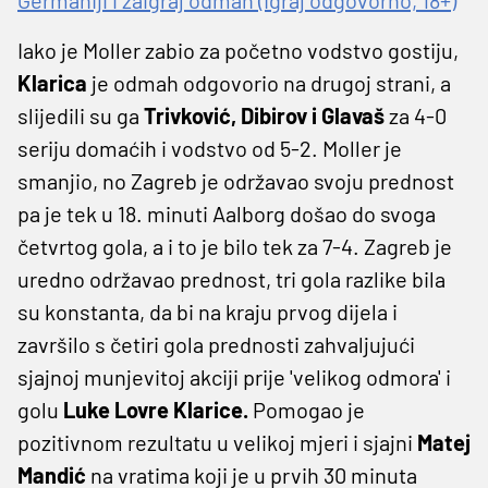
Iako je Moller zabio za početno vodstvo gostiju,
Klarica
je odmah odgovorio na drugoj strani, a
slijedili su ga
Trivković, Dibirov i Glavaš
za 4-0
seriju domaćih i vodstvo od 5-2. Moller je
smanjio, no Zagreb je održavao svoju prednost
pa je tek u 18. minuti Aalborg došao do svoga
četvrtog gola, a i to je bilo tek za 7-4. Zagreb je
uredno održavao prednost, tri gola razlike bila
su konstanta, da bi na kraju prvog dijela i
završilo s četiri gola prednosti zahvaljujući
sjajnoj munjevitoj akciji prije 'velikog odmora' i
golu
Luke Lovre Klarice.
Pomogao je
pozitivnom rezultatu u velikoj mjeri i sjajni
Matej
Mandić
na vratima koji je u prvih 30 minuta