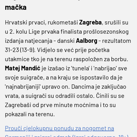
mačka
Hrvatski prvaci, rukometaši
Zagreba
, srušili su
u 2. kolu Lige prvaka finalista prošlosezonskog
izdanja natjecanja - danski
Aalborg
- rezultatom
31-23 (13-9). Vidjelo se već prije početka
utakmice tko je na terenu raspoložen za borbu.
Matej Mandić
je izašao iz 'tunela' i 'nabrijao' sve
svoje suigrače, a na kraju se ispostavilo da je
'najnabrijaniji' upravo on. Dancima je zaključao
vrata, a suigrači su odradili ostalo. Činili su se
Zagrebaši od prve minute moćnima i to su
pokazali na terenu.
Prouči cjelokupnu ponudu za nogomet na
Germaniji i zaigraj odmah (Igraj odgovorno, 18+)