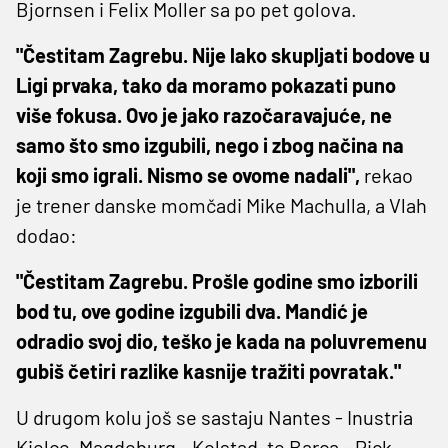
Bjornsen i Felix Moller sa po pet golova.
"Čestitam Zagrebu. Nije lako skupljati bodove u
Ligi prvaka, tako da moramo pokazati puno
više fokusa. Ovo je jako razočaravajuće, ne
samo što smo izgubili, nego i zbog načina na
koji smo igrali. Nismo se ovome nadali",
rekao
je trener danske momčadi Mike Machulla, a Vlah
dodao:
"Čestitam Zagrebu. Prošle godine smo izborili
bod tu, ove godine izgubili dva. Mandić je
odradio svoj dio, teško je kada na poluvremenu
gubiš četiri razlike kasnije tražiti povratak."
U drugom kolu još se sastaju Nantes - Inustria
Kielce, Magdeburg - Kolstad, te Barca - Pick