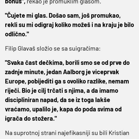
bonus",
rekao je promuklim glasom.
"Čujete mi glas. Došao sam, još promukao,
rekli su mi odigraj koliko možeš i na kraju je bilo
odlično."
Filip Glavaš složio se sa suigračima:
"Svaka čast dečkima, borili smo se od prve do
zadnje minute, jedan Aalborg je viceprvak
Europe, pobijediti ga s ovoliko razlike, nemam
riječi. Bio je cilj trčati s njima, a da imamo
discipliniran napad, da se iz toga lakše
vraćamo, upalilo je, kapa do poda svima od
igrača do stožera."
Na suprotnoj strani najefikasniji su bili Kristian