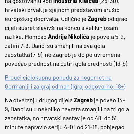
na gostovanju kod
Industria Kielcea
(23-30),
hrvatski prvak je sjajnom predstavom srušio
europskog doprvaka. Odlično je
Zagreb
odigrao
cijeli susret slavivši na koncu s velikih osam
razlike. Momčad
Andrije Nikolića
je povela 5-2,
zatim 7-3. Danci su smanjili na dva gola
zaostatka (7-9), no Zagreb je do poluvremena
povećao prednost na četiri gola prednosti (13-9).
Prouči cjelokupnu ponudu za nogomet na
Germaniji i zaigraj odmah (Igraj odgovorno, 18+)
Na otvaranju drugog dijela
Zagreb
je poveo 14-
9, Danci su u nekoliko navrata smanjili na tri gola
zaostatka, no hrvatski sastav je od 48. do 51.
minute napravio seriju 4-0 i od 21-18, pobjegao