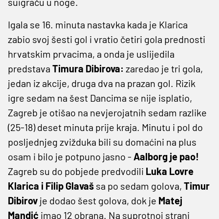
suigraču u noge.
Igala se 16. minuta nastavka kada je Klarica
zabio svoj šesti gol i vratio četiri gola prednosti
hrvatskim prvacima, a onda je uslijedila
predstava
Timura Dibirova:
zaredao je tri gola,
jedan iz akcije, druga dva na prazan gol. Rizik
igre sedam na šest Dancima se nije isplatio,
Zagreb je otišao na nevjerojatnih sedam razlike
(25-18) deset minuta prije kraja. Minutu i pol do
posljednjeg zvižduka bili su domaćini na plus
osam i bilo je potpuno jasno -
Aalborg je pao!
Zagreb su do pobjede predvodili
Luka Lovre
Klarica i Filip Glavaš
sa po sedam golova,
Timur
Dibirov
je dodao šest golova, dok je
Matej
Mandić
imao 12 obrana. Na suprotnoj strani