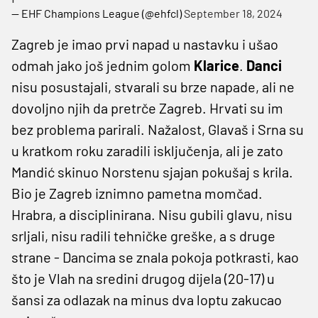
— EHF Champions League (@ehfcl)
September 18, 2024
Zagreb je imao prvi napad u nastavku i ušao
odmah jako još jednim golom
Klarice
.
Danci
nisu posustajali, stvarali su brze napade, ali ne
dovoljno njih da pretrče Zagreb. Hrvati su im
bez problema parirali. Nažalost, Glavaš i Srna su
u kratkom roku zaradili isključenja, ali je zato
Mandić skinuo Norstenu sjajan pokušaj s krila.
Bio je Zagreb iznimno pametna momčad.
Hrabra, a disciplinirana. Nisu gubili glavu, nisu
srljali, nisu radili tehničke greške, a s druge
strane - Dancima se znala pokoja potkrasti, kao
što je Vlah na sredini drugog dijela (20-17) u
šansi za odlazak na minus dva loptu zakucao