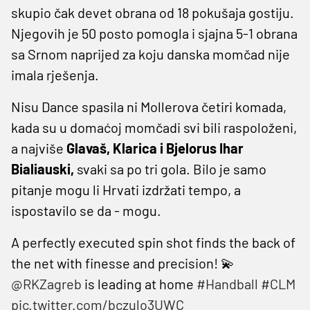
skupio čak devet obrana od 18 pokušaja gostiju.
Njegovih je 50 posto pomogla i sjajna 5-1 obrana
sa Srnom naprijed za koju danska momčad nije
imala rješenja.
Nisu Dance spasila ni Mollerova četiri komada,
kada su u domaćoj momčadi svi bili raspoloženi,
a najviše
Glavaš, Klarica i Bjelorus Ihar
Bialiauski,
svaki sa po tri gola. Bilo je samo
pitanje mogu li Hrvati izdržati tempo, a
ispostavilo se da - mogu.
A perfectly executed spin shot finds the back of
the net with finesse and precision! 💫
@RKZagreb
is leading at home
#Handball
#CLM
pic.twitter.com/bczulo3UWC