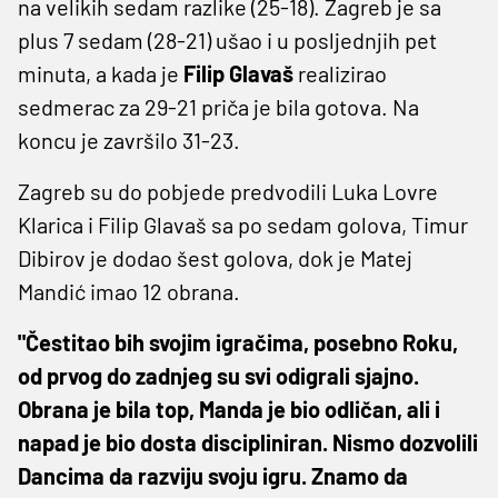
na velikih sedam razlike (25-18). Zagreb je sa
plus 7 sedam (28-21) ušao i u posljednjih pet
minuta, a kada je
Filip Glavaš
realizirao
sedmerac za 29-21 priča je bila gotova. Na
koncu je završilo 31-23.
Zagreb su do pobjede predvodili Luka Lovre
Klarica i Filip Glavaš sa po sedam golova, Timur
Dibirov je dodao šest golova, dok je Matej
Mandić imao 12 obrana.
"Čestitao bih svojim igračima, posebno Roku,
od prvog do zadnjeg su svi odigrali sjajno.
Obrana je bila top, Manda je bio odličan, ali i
napad je bio dosta discipliniran. Nismo dozvolili
Dancima da razviju svoju igru. Znamo da