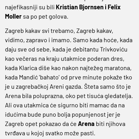
najefikasniji su bili
Kristian Bjornsen i Felix
Moller
sa po pet golova.
Zagreb kakav svi trebamo, Zagreb kakav,
vidimo, zapravo i imamo. Samo kada hoće, kada
daju sve od sebe, kada je debitantu Trivkoviću
kao večeras na kraju utakmice poderan dres,
kada Klarica diše kao nakon najtežeg maratona,
kada Mandić 'bahato' od prve minute pokaže tko
je u zagrebačkoj Areni gazda. Šteta samo što je
Arena bila poluprazna, oko pet tisuća gledatelja.
Ali ova utakmica će sigurno biti mamac da na
idućima bude puno bolja popunjenost jer je
Zagreb opet pokazao da će
Arena
biti njihova
tvrđava u kojoj svatko može pasti.