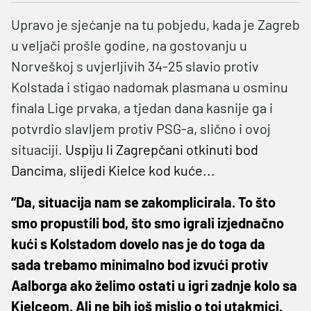
Upravo je sjećanje na tu pobjedu, kada je Zagreb
u veljači prošle godine, na gostovanju u
Norveškoj s uvjerljivih 34-25 slavio protiv
Kolstada i stigao nadomak plasmana u osminu
finala Lige prvaka, a tjedan dana kasnije ga i
potvrdio slavljem protiv PSG-a, slično i ovoj
situaciji.
Uspiju li Zagrepčani otkinuti bod
Dancima, slijedi Kielce kod kuće...
“Da, situacija nam se zakomplicirala. To što
smo propustili bod, što smo igrali izjednačno
kući s Kolstadom dovelo nas je do toga da
sada trebamo minimalno bod izvući protiv
Aalborga ako želimo ostati u igri zadnje kolo sa
Kielceom. Ali ne bih još mislio o toj utakmici.