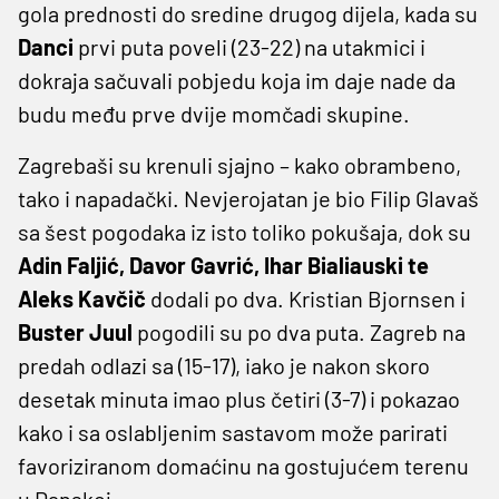
gola prednosti do sredine drugog dijela, kada su
Danci
prvi puta poveli (23-22) na utakmici i
dokraja sačuvali pobjedu koja im daje nade da
budu među prve dvije momčadi skupine.
Zagrebaši su krenuli sjajno – kako obrambeno,
tako i napadački. Nevjerojatan je bio Filip Glavaš
sa šest pogodaka iz isto toliko pokušaja, dok su
Adin Faljić, Davor Gavrić, Ihar Bialiauski te
Aleks Kavčič
dodali po dva. Kristian Bjornsen i
Buster Juul
pogodili su po dva puta. Zagreb na
predah odlazi sa (15-17), iako je nakon skoro
desetak minuta imao plus četiri (3-7) i pokazao
kako i sa oslabljenim sastavom može parirati
favoriziranom domaćinu na gostujućem terenu
u Danskoj.