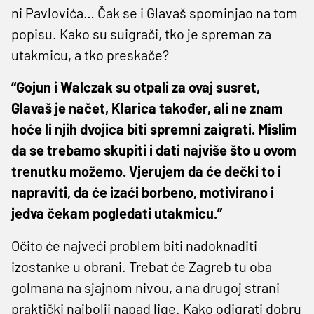
ni Pavlovića… Čak se i Glavaš spominjao na tom
popisu. Kako su suigrači, tko je spreman za
utakmicu, a tko preskače?
“Gojun i Walczak su otpali za ovaj susret,
Glavaš je načet, Klarica također, ali ne znam
hoće li njih dvojica biti spremni zaigrati. Mislim
da se trebamo skupiti i dati najviše što u ovom
trenutku možemo. Vjerujem da će dečki to i
napraviti, da će izaći borbeno, motivirano i
jedva čekam pogledati utakmicu.”
Očito će najveći problem biti nadoknaditi
izostanke u obrani. Trebat će Zagreb tu oba
golmana na sjajnom nivou, a na drugoj strani
praktički najbolji napad lige. Kako odigrati dobru