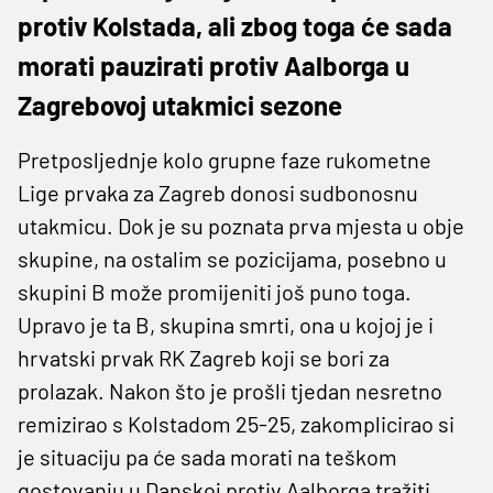
protiv Kolstada, ali zbog toga će sada
morati pauzirati protiv Aalborga u
Zagrebovoj utakmici sezone
Pretposljednje kolo grupne faze rukometne
Lige prvaka za Zagreb donosi sudbonosnu
utakmicu. Dok je su poznata prva mjesta u obje
skupine, na ostalim se pozicijama, posebno u
skupini B može promijeniti još puno toga.
Upravo je ta B, skupina smrti, ona u kojoj je i
hrvatski prvak RK Zagreb koji se bori za
prolazak. Nakon što je prošli tjedan nesretno
remizirao s Kolstadom 25-25, zakomplicirao si
je situaciju pa će sada morati na teškom
gostovanju u Danskoj protiv Aalborga tražiti