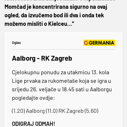
Momčad je koncentrirana sigurno na ovaj
ogled, da izvučemo bod ili dva i onda tek
možemo misliti o Kielceu…”
Oglas
Aalborg - RK Zagreb
Cjelokupnu ponudu za utakmicu 13. kola
Lige prvaka za rukometaše koja se igra u
srijedu 26. veljače u 18.45 sati u Aalborgu
pogledajte ovdje:
(1.20) Aalborg (11.0) RK Zagreb (5.60)
ODIGRAJ ODMAH!