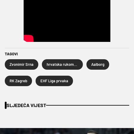
TAGOVI
Zvonimir Srna
hrvatska rukometna reprezentacija
Aalborg
RK Zagreb
EHF Liga prvaka
SLJEDEĆA VIJEST