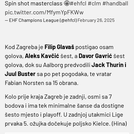
Spin shot masterclass 🤩
#ehfcl
#clm
#handball
pic.twitter.com/MfymYpFKWw
— EHF Champions League (@ehfcl)
February 26, 2025
Kod Zagreba je
Filip Glavaš
postigao osam
golova,
Aleks Kavčić
šest, a
Davor Gavrić
šest
golova, dok su Aalborg predvodili
Jack Thurin i
Juul Buster
sa po pet pogodaka, te vratar
Fabian Norsten sa 15 obrana.
Kolo prije kraja Zagreb je zadnji, osmi sa 7
bodova i ima tek minimalne šanse da dostigne
šesto mjesto i playoff. U zadnjoj utakmici Lige
prvaka 5. ožujka dočekuje poljsko Kielce. (Hina)