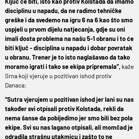
Ključ će biti, isto kao protiv Kolstada da imamo
disciplinu u napadu, da ne radimo tehničke
greške i da svedemo na igru 6 na 6 kao što smo
uspjeli u prvom dijelu natjecanja, gdje su oni
imali dosta problema na našu 5-1 obranu i to će
biti ključ - disciplina u napadu i dobar povratak
u obranu. Trener je to isto naglašavao da tako
moramo igrati i tako se ekipa pripremala”,
kaže
Srna koji vjeruje u pozitivan ishod protiv
Danaca:
“Sutra vjerujem u pozitivan ishod jer lani su nas
također svi otpisali protiv Kolstada, rekli da
nema šanse da pobijedimo jer smo bili bez pola
ekipe. Svi su nas lagano otpisali, ali momčad je
odradila strašnu utakmicu i zašto to ne