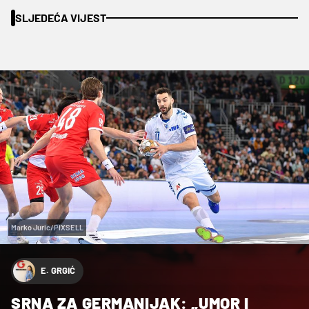
SLJEDEĆA VIJEST
Marko Juric/PIXSELL
E. GRGIĆ
SRNA ZA GERMANIJAK: „UMOR I