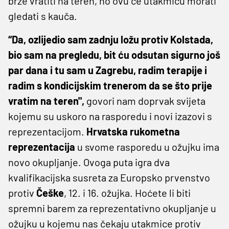
brže vratiti na teren, no ovu će utakmicu morati
gledati s kauča.
“Da, ozlijedio sam zadnju ložu protiv Kolstada,
bio sam na pregledu, bit ću odsutan sigurno još
par dana i tu sam u Zagrebu, radim terapije i
radim s kondicijskim trenerom da se što prije
vratim na teren",
govori nam doprvak svijeta
kojemu su uskoro na rasporedu i novi izazovi s
reprezentacijom.
Hrvatska rukometna
reprezentacija
u svome rasporedu u ožujku ima
novo okupljanje. Ovoga puta igra dva
kvalifikacijska susreta za Europsko prvenstvo
protiv
Češke
, 12. i 16. ožujka. Hoćete li biti
spremni barem za reprezentativno okupljanje u
ožujku u kojemu nas čekaju utakmice protiv