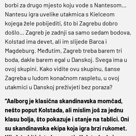
borbi za drugo mjesto koju vode s Nantesom…
Nantesu igra uvelike utakmica s Kielceom
kojega žele pobijediti, što bi Zagrebu dobro
došlo… Zagreb je zadnji sa samo sedam bodova,
Kolstad ima devet, ali im slijede Barca i
Magdeburg. Međutim, Zagreb treba barem tri
boda, dakle barem egal u Danskoj. Svega ima u
ovoj skupini. Kako vidite ovu skupinu, šanse
Zagreba u ludom konačnom raspletu, u ovoj
utakmici u Danskoj preživjeti bez poraza?
“Aalborg je klasična skandinavska momčad,
nešto poput Kolstada, ali mislim još za jednu
klasu bolja, što pokazuje i stanje na tablici. Oni
su skandinavska ekipa koja igra brzi rukomet.