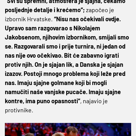
“Svi su spremni, atmosfera je sjajna, čekamo
posljednje detalje i krećemo”;
započeo je
izbornik Hrvatske.
“Nisu nas očekivali ovdje.
Upravo sam razgovarao s Nikolajem
Jakobsenom, njihovim izbornikom, smijali smo
se. Razgovarali smo i prije turnira, ni jedan od
nas nije ovo očekivao. Bit će zabavno igrati
protiv njih. On je sjajan lik, a Danska je sjajan
izazov. Postoji mnogo problema koji leže pred
nas. Imaju sjajne golmane koji bi mogli
namučiti naše vanjske pucače. Imaju sjajne
kontre, ima puno opasnosti”
, najavio je
protivnike.