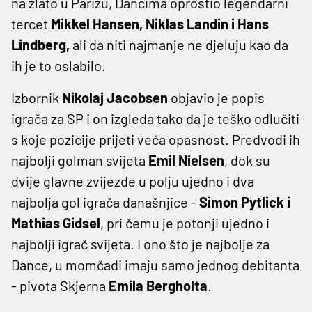
na zlato u Parizu, Dancima oprostio legendarni
tercet
Mikkel Hansen, Niklas Landin i Hans
Lindberg,
ali da niti najmanje ne djeluju kao da
ih je to oslabilo.
Izbornik
Nikolaj Jacobsen
objavio je popis
igrača za SP i on izgleda tako da je teško odlučiti
s koje pozicije prijeti veća opasnost. Predvodi ih
najbolji golman svijeta
Emil Nielsen
, dok su
dvije glavne zvijezde u polju ujedno i dva
najbolja gol igrača današnjice -
Simon Pytlick i
Mathias Gidsel
, pri čemu je potonji ujedno i
najbolji igrač svijeta. I ono što je najbolje za
Dance, u momčadi imaju samo jednog debitanta
- pivota Skjerna
Emila Bergholta
.