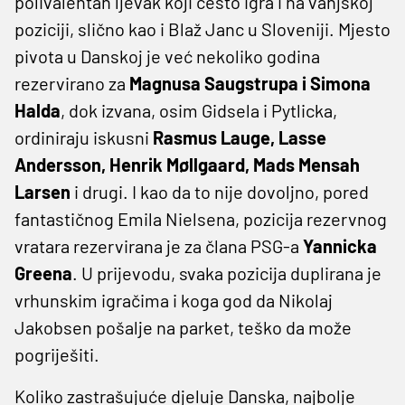
polivalentan ljevak koji često igra i na vanjskoj
poziciji, slično kao i Blaž Janc u Sloveniji. Mjesto
pivota u Danskoj je već nekoliko godina
rezervirano za
Magnusa Saugstrupa i Simona
Halda
, dok izvana, osim Gidsela i Pytlicka,
ordiniraju iskusni
Rasmus Lauge, Lasse
Andersson, Henrik Møllgaard, Mads Mensah
Larsen
i drugi. I kao da to nije dovoljno, pored
fantastičnog Emila Nielsena, pozicija rezervnog
vratara rezervirana je za člana PSG-a
Yannicka
Greena
. U prijevodu, svaka pozicija duplirana je
vrhunskim igračima i koga god da Nikolaj
Jakobsen pošalje na parket, teško da može
pogriješiti.
Koliko zastrašujuće djeluje Danska, najbolje