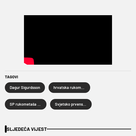
TAGOVI
Dagur Sigurdsson
hrvatska rukometna reprezentacija
SP rukometaša 2025.
Svjetsko prvenstvo rukometaša
SLJEDEĆA VIJEST