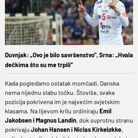
Duvnjak: „Ovo je bilo savršenstvo", Srna: „Hvala
dečkima što su me trpili“
Kada pogledamo ostatak momčadi, Danska
nema nijednu slabu točku. Štoviše, svaka
pozicija pokrivena im je najvećim svjetskim
klasama. Na lijevom krilu ordiniraju
Emil
Jakobsen i Magnus Landin
, dok suprotnu stranu
pokrivaju
Johan Hansen i Niclas Kirkeløkke
,