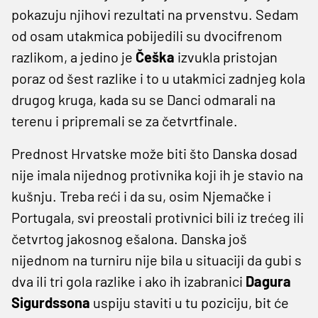
pokazuju njihovi rezultati na prvenstvu. Sedam
od osam utakmica pobijedili su dvocifrenom
razlikom, a jedino je
Češka
izvukla pristojan
poraz od šest razlike i to u utakmici zadnjeg kola
drugog kruga, kada su se Danci odmarali na
terenu i pripremali se za četvrtfinale.
Prednost Hrvatske može biti što Danska dosad
nije imala nijednog protivnika koji ih je stavio na
kušnju. Treba reći i da su, osim Njemačke i
Portugala, svi preostali protivnici bili iz trećeg ili
četvrtog jakosnog ešalona. Danska još
nijednom na turniru nije bila u situaciji da gubi s
dva ili tri gola razlike i ako ih izabranici
Dagura
Sigurdssona
uspiju staviti u tu poziciju, bit će