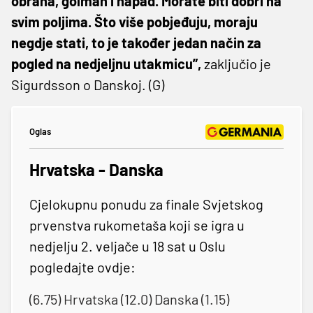
obrana, golman i napad. Morate biti dobri na
svim poljima. Što više pobjeđuju, moraju
negdje stati, to je također jedan način za
pogled na nedjeljnu utakmicu”,
zaključio je
Sigurdsson o Danskoj. (G)
Oglas
Hrvatska - Danska
Cjelokupnu ponudu za finale Svjetskog
prvenstva rukometaša koji se igra u
nedjelju 2. veljače u 18 sat u Oslu
pogledajte ovdje:
(6.75) Hrvatska (12.0) Danska (1.15)