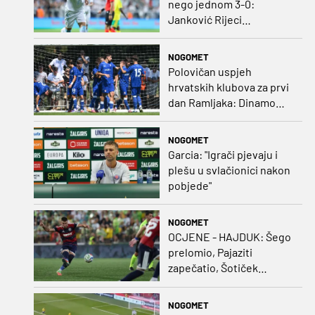
nego jednom 3-0:
Janković Rijeci
projektilom donio slavlje
protiv inferiornijeg
NOGOMET
protivnika
Polovičan uspjeh
hrvatskih klubova za prvi
dan Ramljaka: Dinamo
poražen od Juventusa,
Hajduk bolji od Bologne
NOGOMET
Garcia: "Igrači pjevaju i
plešu u svlačionici nakon
pobjede"
NOGOMET
OCJENE - HAJDUK: Šego
prelomio, Pajaziti
zapečatio, Šotiček
oduševio u predstavi
splitskih 'odlikaša'
NOGOMET