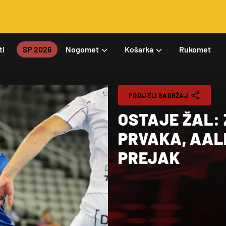
ti
SP 2026
Nogomet
Košarka
Rukomet
PODIJELI SADRŽAJ
OSTAJE ŽAL: 
PRVAKA, AAL
PREJAK