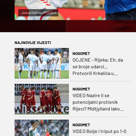
: Jurica Galovic/PIXSELL
NAJNOVIJE VIJESTI
NOGOMET
OCJENE - Rijeka: Eh, da
se broje udarci...
Pretvorili Krkalića u
junaka, a izlet na uzvrat u
ozbiljan posao!
NOGOMET
VIDEO Nazire li se
potencijalni protivnik
Rijeci? Midtjylland lako
protiv Iraca za slavlje u
prvoj utakmici
NOGOMET
VIDEO Bolje i triput po 1-0