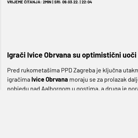
VRIJEME ČITANJA: 2MIN | SRI. 09.03.22. | 22:04
Igrači Ivice Obrvana su optimistični uoč
Pred rukometašima PPD Zagreba je ključna utakmi
igračima
Ivice Obrvana
moraju se za prolazak dalje 
pobjedu nad Aalborgom u gostima, a druga je por
optimizam itekako ima, pokazala je to i utakmica 
izgubili.
„Prethodne tri utakmice smo odigrali dosta dob
te nesretno izgubili protiv Vardara i Kiela. Još s