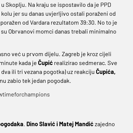
u Skoplju. Na kraju se ispostavilo da je PPD
kolu jer su danas uvjerljivo ostali poraženi od
 poražen od Vardara rezultatom 39:30. No to je
a su Obrvanovi momci danas trebali minimalno
asno već u prvom dijelu. Zagreb je kroz cijeli
 minute kada je
Čupić
realizirao sedmerac. Sve
 dva ili tri vezana pogotka) uz reakciju
Čupića,
nu zabio tek jedan pogodak.
wtimeforchampions
pogodaka
.
Dino Slavić i Matej Mandić
zajedno