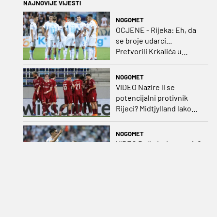
NAJNOVIJE VIJESTI
NOGOMET
OCJENE - Rijeka: Eh, da
se broje udarci...
Pretvorili Krkalića u
junaka, a izlet na uzvrat u
ozbiljan posao!
NOGOMET
VIDEO Nazire li se
potencijalni protivnik
Rijeci? Midtjylland lako
protiv Iraca za slavlje u
prvoj utakmici
NOGOMET
VIDEO Bolje i triput po 1-0
nego jednom 3-0:
Janković Rijeci
projektilom donio slavlje
protiv inferiornijeg
NOGOMET
protivnika
Polovičan uspjeh
hrvatskih klubova za prvi