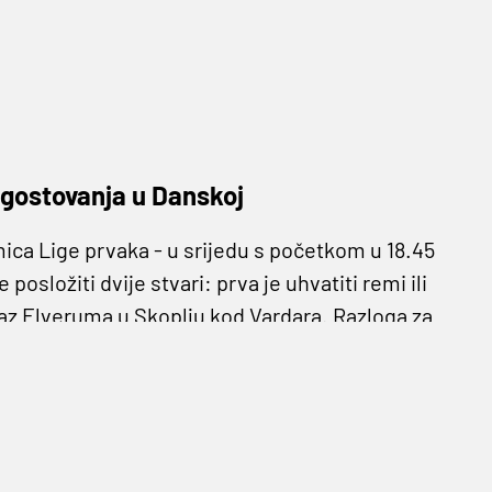
i gostovanja u Danskoj
ca Lige prvaka - u srijedu s početkom u 18.45
posložiti dvije stvari: prva je uhvatiti remi ili
az Elveruma u Skoplju kod Vardara. Razloga za
protiv Kiela koju su Zagrebaši na koncu tijesno
ro. Pobijedili smo izuzetnu momčad Szegeda
mo uvijek u igri za prolazak, gdje nam je