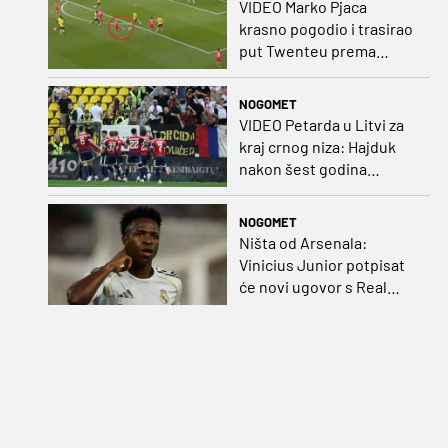
VIDEO Marko Pjaca
krasno pogodio i trasirao
put Twenteu prema
važnoj pobjedi
NOGOMET
VIDEO Petarda u Litvi za
kraj crnog niza: Hajduk
nakon šest godina
pobijedio na europskom
gostovanju
NOGOMET
Ništa od Arsenala:
Vinicius Junior potpisat
će novi ugovor s Real
Madridom