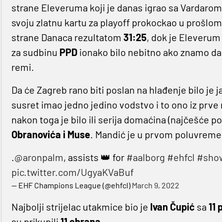
strane Eleveruma koji je danas igrao sa Vardarom 
svoju zlatnu kartu za playoff prokockao u prošlom 
strane Danaca rezultatom
31:25
, dok je Eleverum
za sudbinu
PPD
ionako bilo nebitno ako znamo d
remi.
Da će Zagreb rano biti poslan na hlađenje bilo je j
susret imao jedno jedino vodstvo i to ono iz prve
nakon toga je bilo ili serija domaćina (najčešće po
Obranovića i Muse
. Mandić je u prvom poluvreme
.
@aronpalm
, assists 👑 for
#aalborg
#ehfcl
#sho
pic.twitter.com/UgyaKVaBuf
— EHF Champions League (@ehfcl)
March 9, 2022
Najbolji strijelac utakmice bio je
Ivan Čupić
sa
11 
su prikupili
11 obrana.