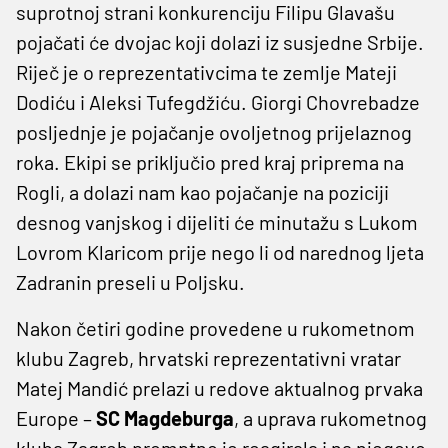
suprotnoj strani konkurenciju Filipu Glavašu
pojačati će dvojac koji dolazi iz susjedne Srbije.
Riječ je o reprezentativcima te zemlje Mateji
Dodiću i Aleksi Tufegdžiću. Giorgi Chovrebadze
posljednje je pojačanje ovoljetnog prijelaznog
roka. Ekipi se priključio pred kraj priprema na
Rogli, a dolazi nam kao pojačanje na poziciji
desnog vanjskog i dijeliti će minutažu s Lukom
Lovrom Klaricom prije nego li od narednog ljeta
Zadranin preseli u Poljsku.
Nakon četiri godine provedene u rukometnom
klubu Zagreb, hrvatski reprezentativni vratar
Matej Mandić prelazi u redove aktualnog prvaka
Europe –
SC Magdeburga
, a uprava rukometnog
kluba Zagreb promptno je reagirala i na njegovo