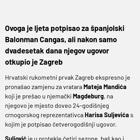
Ovoga je ljeta potpisao za španjolski
Balonman Cangas, ali nakon samo
dvadesetak dana njegov ugovor
otkupio je Zagreb
Hrvatski rukometni prvak Zagreb ekspresno je
pronašao zamjenu za vratara
Mateja Mandića
koji je prešao u njemački
Magdeburg
, na
njegovo je mjesto doveo 24-godišnjeg
crnogorskog reprezentativca
Harisa Suljevića
s
kojim je potpisao četverogodišnji ugovor.
Suljović
je u protekle četiri sezone, baš kao i