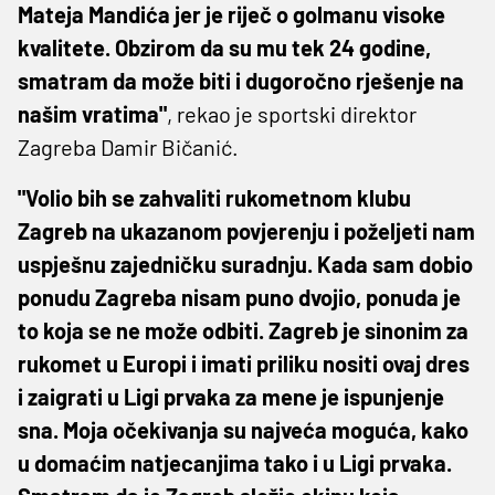
Mateja Mandića jer je riječ o golmanu visoke
kvalitete. Obzirom da su mu tek 24 godine,
smatram da može biti i dugoročno rješenje na
našim vratima"
, rekao je sportski direktor
Zagreba Damir Bičanić.
"Volio bih se zahvaliti rukometnom klubu
Zagreb na ukazanom povjerenju i poželjeti nam
uspješnu zajedničku suradnju. Kada sam dobio
ponudu Zagreba nisam puno dvojio, ponuda je
to koja se ne može odbiti. Zagreb je sinonim za
rukomet u Europi i imati priliku nositi ovaj dres
i zaigrati u Ligi prvaka za mene je ispunjenje
sna. Moja očekivanja su najveća moguća, kako
u domaćim natjecanjima tako i u Ligi prvaka.