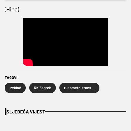
(Hina)
TAGOVI
Izviđač
RK Zagreb
rukometni transferi
SLJEDEĆA VIJEST