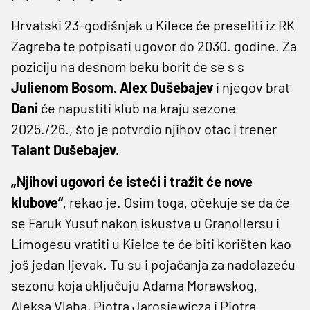
Hrvatski 23-godišnjak u Kilece će preseliti iz RK
Zagreba te potpisati ugovor do 2030. godine. Za
poziciju na desnom beku borit će se s s
Julienom Bosom. Alex Dušebajev
i njegov brat
Dani
će napustiti klub na kraju sezone
2025./26., što je potvrdio njihov otac i trener
Talant Dušebajev.
„Njihovi ugovori će isteći i tražit će nove
klubove“
, rekao je. Osim toga, očekuje se da će
se Faruk Yusuf nakon iskustva u Granollersu i
Limogesu vratiti u Kielce te će biti korišten kao
još jedan ljevak. Tu su i pojačanja za nadolazeću
sezonu koja uključuju Adama Morawskog,
Aleksa Vlaha, Piotra Jarosiewicza i Piotra