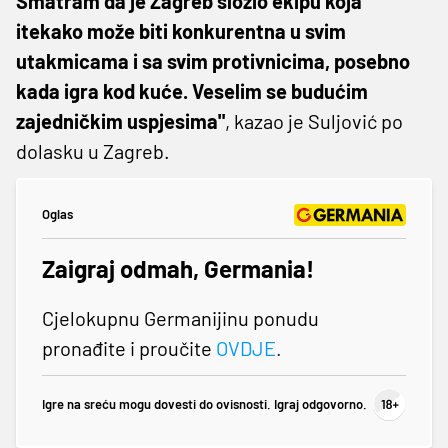
Smatram da je Zagreb složio ekipu koja
itekako može biti konkurentna u svim
utakmicama i sa svim protivnicima, posebno
kada igra kod kuće. Veselim se budućim
zajedničkim uspjesima"
, kazao je Suljović po
dolasku u Zagreb.
Oglas
Zaigraj odmah, Germania!
Cjelokupnu Germanijinu ponudu
pronađite i proučite
OVDJE
.
Igre na sreću mogu dovesti do ovisnosti. Igraj odgovorno.