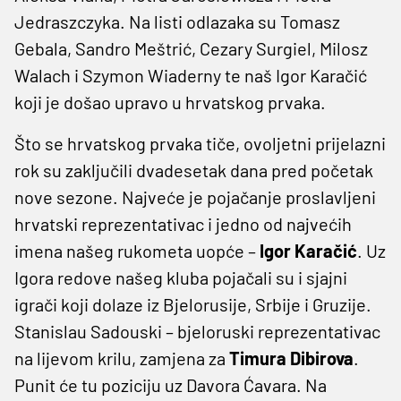
Jedraszczyka. Na listi odlazaka su Tomasz
Gebala, Sandro Meštrić, Cezary Surgiel, Milosz
Walach i Szymon Wiaderny te naš Igor Karačić
koji je došao upravo u hrvatskog prvaka.
Što se hrvatskog prvaka tiče, ovoljetni prijelazni
rok su zaključili dvadesetak dana pred početak
nove sezone. Najveće je pojačanje proslavljeni
hrvatski reprezentativac i jedno od najvećih
imena našeg rukometa uopće –
Igor Karačić
. Uz
Igora redove našeg kluba pojačali su i sjajni
igrači koji dolaze iz Bjelorusije, Srbije i Gruzije.
Stanislau Sadouski – bjeloruski reprezentativac
na lijevom krilu, zamjena za
Timura Dibirova
.
Punit će tu poziciju uz Davora Ćavara. Na