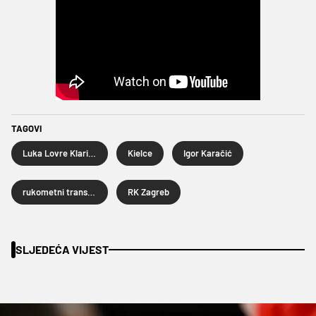
TAGOVI
Luka Lovre Klarica
Kielce
Igor Karačić
rukometni transferi
RK Zagreb
SLJEDEĆA VIJEST