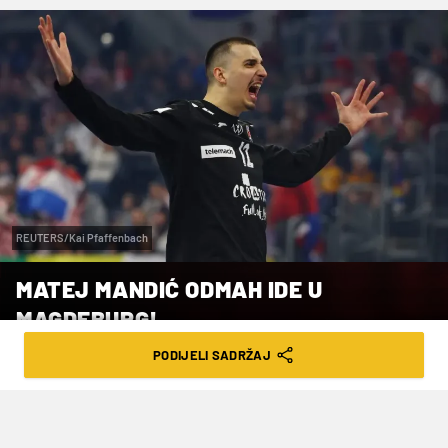
REUTERS/Kai Pfaffenbach
MATEJ MANDIĆ ODMAH IDE U
MAGDEBURG!
PODIJELI SADRŽAJ
VRIJEME ČITANJA: 2MIN | UTO. 26.08.25. | 16:54