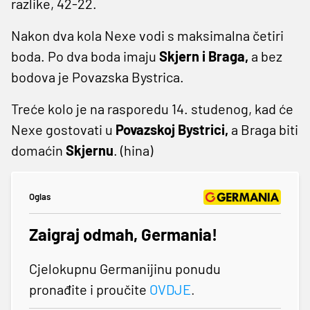
razlike, 42-22.
Nakon dva kola Nexe vodi s maksimalna četiri
boda. Po dva boda imaju
Skjern i Braga,
a bez
bodova je Povazska Bystrica.
Treće kolo je na rasporedu 14. studenog, kad će
Nexe gostovati u
Povazskoj Bystrici,
a Braga biti
domaćin
Skjernu
. (hina)
Oglas
Zaigraj odmah, Germania!
Cjelokupnu Germanijinu ponudu
pronađite i proučite
OVDJE
.