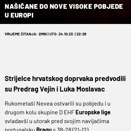
NAŠIČANE DO NOVE VISOKE POBJEDE
U EUROPI
VRIJEME ČITANJA: 2MIN | UTO. 24.10.23. | 22:28
Strijelce hrvatskog doprvaka predvodili
su Predrag Vejin i Luka Moslavac
Rukometaši Nexea ostvarili su pobjedu i u
drugom kolu skupine D EHF
Europske lige
svladavši u utorak pred svojim navijačima
portugalsku
Bragu
s 38-28 (21-12).