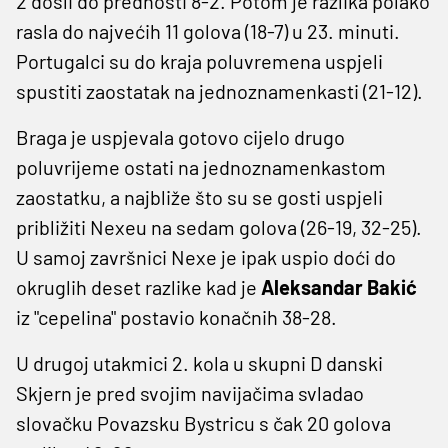
2 došli do prednosti 8-2. Potom je razlika polako
rasla do najvećih 11 golova (18-7) u 23. minuti.
Portugalci su do kraja poluvremena uspjeli
spustiti zaostatak na jednoznamenkasti (21-12).
Braga je uspjevala gotovo cijelo drugo
poluvrijeme ostati na jednoznamenkastom
zaostatku, a najbliže što su se gosti uspjeli
približiti Nexeu na sedam golova (26-19, 32-25).
U samoj završnici Nexe je ipak uspio doći do
okruglih deset razlike kad je
Aleksandar Bakić
iz "cepelina" postavio konačnih 38-28.
U drugoj utakmici 2. kola u skupni D danski
Skjern je pred svojim navijačima svladao
slovačku Povazsku Bystricu s čak 20 golova