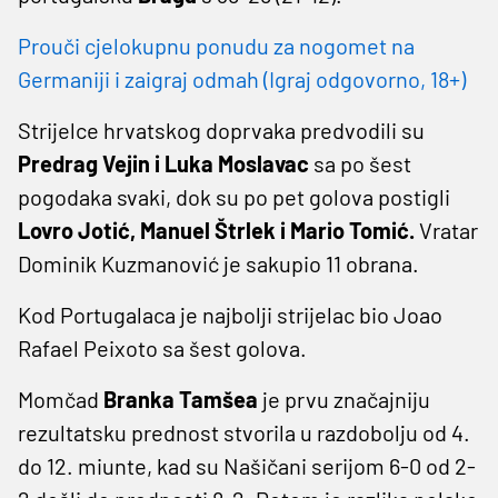
Prouči cjelokupnu ponudu za nogomet na
Germaniji i zaigraj odmah (Igraj odgovorno, 18+)
Strijelce hrvatskog doprvaka predvodili su
Predrag Vejin i Luka Moslavac
sa po šest
pogodaka svaki, dok su po pet golova postigli
Lovro Jotić, Manuel Štrlek i Mario Tomić.
Vratar
Dominik Kuzmanović je sakupio 11 obrana.
Kod Portugalaca je najbolji strijelac bio Joao
Rafael Peixoto sa šest golova.
Momčad
Branka Tamšea
je prvu značajniju
rezultatsku prednost stvorila u razdobolju od 4.
do 12. miunte, kad su Našičani serijom 6-0 od 2-