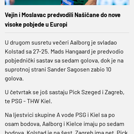
Vejin i Moslavac predvodili Našičane do nove
visoke pobjede u Europi
U drugom susretu večeri Aalborg je svladao
Kolstad sa 27-25. Mads Hangaard je predvodio
pobjednički sastav sa sedam golova, dok je na
suprotnoj strani Sander Sagosen zabio 10
golova.
U četvrtak se još sastaju Pick Szeged i Zagreb,
te PSG - THW Kiel.
Na ljestvici skupine A vode PSG i Kiel sa po
osam bodova, Aalborg i Kielce imaju po sedam
bodova, Kolstad je na šest, Zagreb ima pet, Pick