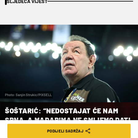
SLJEDEĆA VIJEST
Photo: Sanjin Strukic/PIXSELL
ŠOŠTARIĆ: “NEDOSTAJAT ĆE NAM
SRNA, A MAĐARIMA NE SMIJEMO DATI
DA SE RAZMAŠU”
PODIJELI SADRŽAJ