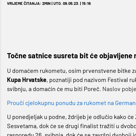
VRIJEME ČITANJA: 2MIN | UTO. 09.05.23. | 15:16
Točne satnice susreta bit će objavljene
U domaćem rukometu, osim prvenstvene bitke za na
Kupa Hrvatske
, poznatiji pod nazivom Festival r
svibnju, a domaćin će mu biti Poreč.
Naslov pobje
Prouči cjelokupnu ponudu za rukomet na Germaniji
U ponedjeljak u podne, ždrijeb je odlučio kako će
Sesvetama, dok će se drugi finalist tražiti u dvob
rasporedu 26. svibnja, dok će se završni dvoboji i