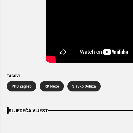
TAGOVI
PPD Zagreb
RK Nexe
Slavko Goluža
SLJEDEĆA VIJEST