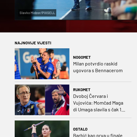
Slavko Midzor/PIXSELL
NAJNOVIJE VIJESTI
NOGOMET
Milan potvrdio raskid
ugovora s Bennacerom
RUKOMET
Dvoboj Červara i
Vujovića: Momčad Maga
di Umaga slavila s čak 12
golova razlike
OSTALO
Barbić kao prva u finale