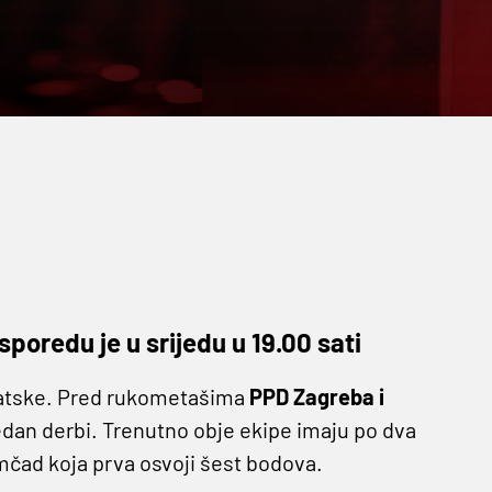
poredu je u srijedu u 19.00 sati
vatske. Pred rukometašima
PPD Zagreba i
š jedan derbi. Trenutno obje ekipe imaju po dva
mčad koja prva osvoji šest bodova.