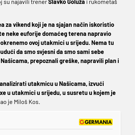
 su najavili trener
Slavko Goluža
i rukometaš
za vikend koji je na sjajan način iskoristio
a te neke euforije domaćeg terena napravio
e okrenemo ovoj utakmici u srijedu. Nema tu
 budući da smo svjesni da smo sami sebe
u Našicama, prepoznali greške, napravili plan i
analizirati utakmicu u Našicama, izvući
 u utakmici u srijedu, u susretu u kojem je
o je Miloš Kos.