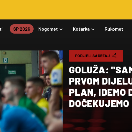
ti
SP 2026
Nogomet
Košarka
Rukomet
PODIJELI SADRŽAJ
GOLUŽA: "SAMI SMO SEBE POBIJEDILI U
PRVOM DIJELU
PLAN, IDEMO 
DOČEKUJEMO 