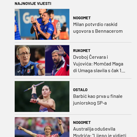
NAJNOVIJE VIJESTI
NOGOMET
Milan potvrdio raskid
ugovora s Bennacerom
RUKOMET
Dvoboj Červara i
Vujovića: Momčad Maga
di Umaga slavila s čak 12
golova razlike
OSTALO
Barbić kao prva u finale
juniorskog SP-a
NOGOMET
Australija oduševila
Modrića: "Lijepo je vidjeti