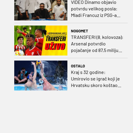
VIDEO Dinamo objavio
potvrdu velikog posla:
Mladi Francuz iz PSG-a
zadužio dres Plavih!
NOGOMET
TRANSFERI (8. kolovoza):
Arsenal potvrdio
pojačanje od 87,5 milijuna
eura, Benfica prihvatila
dvije ponude za Ivanovića
OSTALO
Kraj s 32 godine:
Umirovio se igrač koji je
Hrvatsku skoro koštao
svjetskog zlata