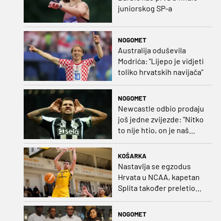
juniorskog SP-a
NOGOMET
Australija oduševila
Modrića: "Lijepo je vidjeti
toliko hrvatskih navijača"
NOGOMET
Newcastle odbio prodaju
još jedne zvijezde: "Nitko
to nije htio, on je naš
kapetan"
KOŠARKA
Nastavlja se egzodus
Hrvata u NCAA, kapetan
Splita također preletio
Atlantik
NOGOMET