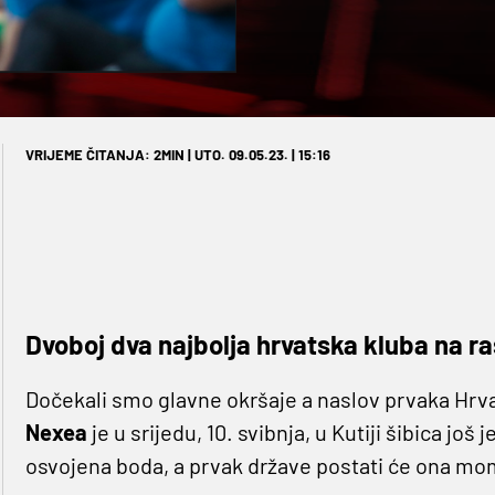
VRIJEME ČITANJA: 2MIN | UTO. 09.05.23. | 15:16
Dvoboj dva najbolja hrvatska kluba na ras
Dočekali smo glavne okršaje a naslov prvaka Hr
Nexea
je u srijedu, 10. svibnja, u Kutiji šibica jo
osvojena boda, a prvak države postati će ona mo