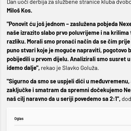
Dan uoči derbija za službene stranice kluba dvoboj
Miloš Kos.
"Ponovit ću još jednom – zaslužena pobjeda Nexea 
naše izrazito slabo prvo poluvrijeme i na krilim
razliku. Morali smo pronaći način da se čim prij
puno stvari koje je moguće napraviti, pogotovo
pobijedili u prvom dijelu. Analizirali smo susret 
idemo dalje",
rekao je Slavko Goluža.
"Sigurno da smo se uspjeli dići u međuvremenu, 
zaključke i smatram da spremni dočekujemo Nexe
naš cilj naravno da u seriji povedemo sa 2:1",
doda
Oglas