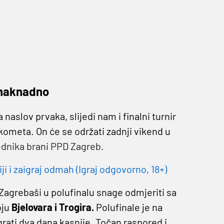
 naknadno
slov prvaka, slijedi nam i finalni turnir
ukometa. On će se održati zadnji vikend u
dnika brani PPD Zagreb.
 i zaigraj odmah (Igraj odgovorno, 18+)
 Zagrebaši u polufinalu snage odmjeriti sa
oju
Bjelovara i Trogira.
Polufinale je na
grati dva dana kasnije. Točan raspored i