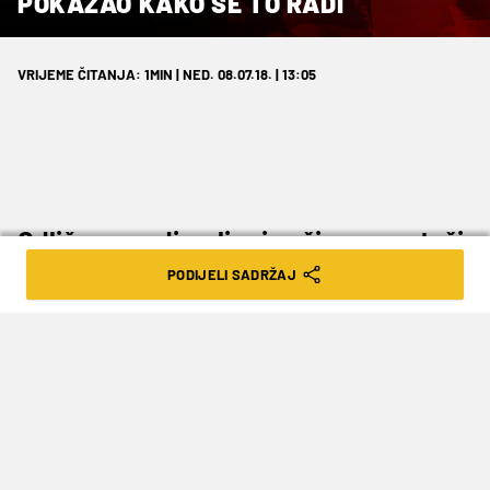
POKAZAO KAKO SE TO RADI
VRIJEME ČITANJA: 1MIN | NED. 08.07.18. | 13:05
Odlično su odigrali svi naši nogometaši.
PODIJELI SADRŽAJ
Hrvatska je u polufinalu Svjetskog prvenstva.
Nakon velike drame na utakmici protiv Rusije,
izborili smo prolazak među četiri najbolje
momčadi na svijetu, a u srijedu igramo protiv
Engleske.
Što se današnje utakmice tiče, opet je dosta