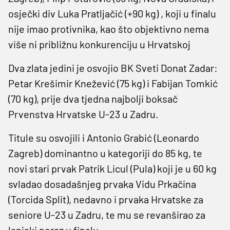
osječki div Luka Pratljačić (+90 kg) , koji u finalu
nije imao protivnika, kao što objektivno nema
više ni približnu konkurenciju u Hrvatskoj
Dva zlata jedini je osvojio BK Sveti Donat Zadar:
Petar Krešimir Knežević (75 kg) i Fabijan Tomkić
(70 kg), prije dva tjedna najbolji boksač
Prvenstva Hrvatske U-23 u Zadru.
Titule su osvojili i Antonio Grabić (Leonardo
Zagreb) dominantno u kategoriji do 85 kg, te
novi stari prvak Patrik Licul (Pula) koji je u 60 kg
svladao dosadašnjeg prvaka Vidu Prkačina
(Torcida Split), nedavno i prvaka Hrvatske za
seniore U-23 u Zadru, te mu se revanširao za
lanjski poraz u finalu.