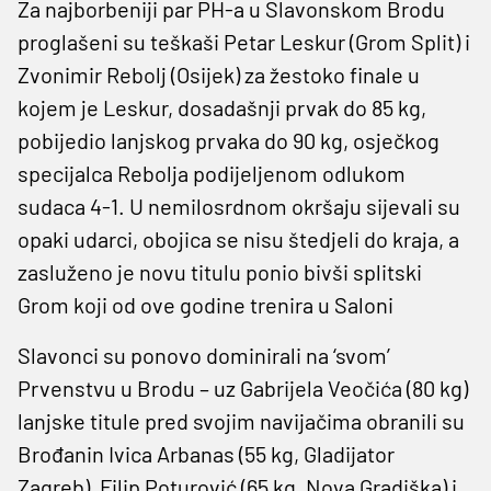
Za najborbeniji par PH-a u Slavonskom Brodu
proglašeni su teškaši Petar Leskur (Grom Split) i
Zvonimir Rebolj (Osijek) za žestoko finale u
kojem je Leskur, dosadašnji prvak do 85 kg,
pobijedio lanjskog prvaka do 90 kg, osječkog
specijalca Rebolja podijeljenom odlukom
sudaca 4-1. U nemilosrdnom okršaju sijevali su
opaki udarci, obojica se nisu štedjeli do kraja, a
zasluženo je novu titulu ponio bivši splitski
Grom koji od ove godine trenira u Saloni
Slavonci su ponovo dominirali na ‘svom’
Prvenstvu u Brodu – uz Gabrijela Veočića (80 kg)
lanjske titule pred svojim navijačima obranili su
Brođanin Ivica Arbanas (55 kg, Gladijator
Zagreb), Filip Poturović (65 kg, Nova Gradiška) i