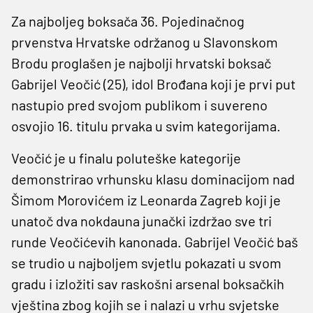
Za najboljeg boksača 36. Pojedinačnog
prvenstva Hrvatske održanog u Slavonskom
Brodu proglašen je najbolji hrvatski boksač
Gabrijel Veočić (25), idol Brođana koji je prvi put
nastupio pred svojom publikom i suvereno
osvojio 16. titulu prvaka u svim kategorijama.
Veočić je u finalu poluteške kategorije
demonstrirao vrhunsku klasu dominacijom nad
Šimom Morovićem iz Leonarda Zagreb koji je
unatoč dva nokdauna junački izdržao sve tri
runde Veočićevih kanonada. Gabrijel Veočić baš
se trudio u najboljem svjetlu pokazati u svom
gradu i izložiti sav raskošni arsenal boksačkih
vještina zbog kojih se i nalazi u vrhu svjetske