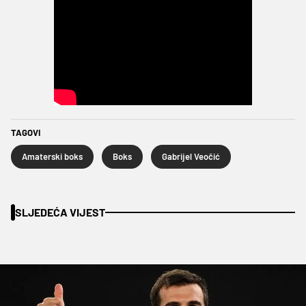
TAGOVI
Amaterski boks
Boks
Gabrijel Veočić
SLJEDEĆA VIJEST