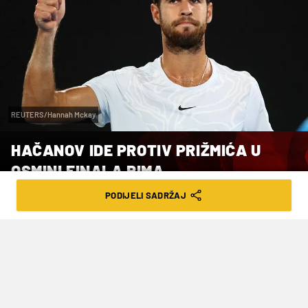
REUTERS/Hannah Mckay
HAČANOV IDE PROTIV PRIŽMIĆA U
OSMINI FINALA RIMA
PODIJELI SADRŽAJ
VRIJEME ČITANJA: 2MIN | PON. 11.05.26. | 08:15