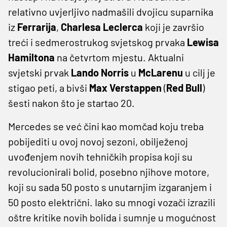
relativno uvjerljivo nadmašili dvojicu suparnika
iz
Ferrarija
,
Charlesa Leclerca
koji je završio
treći i sedmerostrukog svjetskog prvaka
Lewisa
Hamiltona
na četvrtom mjestu. Aktualni
svjetski prvak
Lando Norris
u
McLarenu
u cilj je
stigao peti, a bivši
Max Verstappen
(
Red Bull
)
šesti nakon što je startao 20.
Mercedes se već čini kao momčad koju treba
pobijediti u ovoj novoj sezoni, obilježenoj
uvođenjem novih tehničkih propisa koji su
revolucionirali bolid, posebno njihove motore,
koji su sada 50 posto s unutarnjim izgaranjem i
50 posto električni. Iako su mnogi vozači izrazili
oštre kritike novih bolida i sumnje u mogućnost