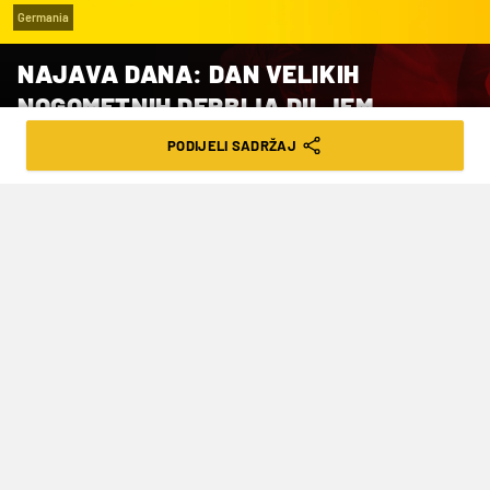
Germania
NAJAVA DANA: DAN VELIKIH
NOGOMETNIH DERBIJA DILJEM
EUROPE
PODIJELI SADRŽAJ
VRIJEME ČITANJA: 4MIN | NED. 08.03.26. | 08:06
Pogledajte što smo vam izdvojili iz
današnje ponude
Hajduk - Dinamo, 15.00