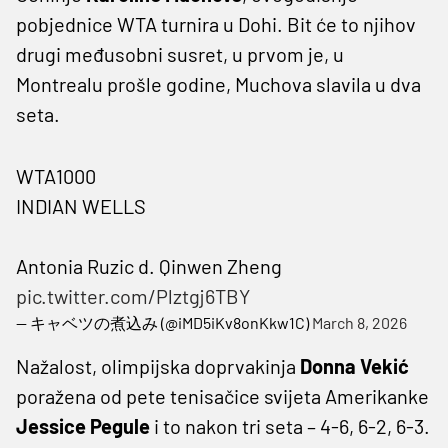
pobjednice WTA turnira u Dohi. Bit će to njihov
drugi međusobni susret, u prvom je, u
Montrealu prošle godine, Muchova slavila u dva
seta.
WTA1000
INDIAN WELLS
Antonia Ruzic d. Qinwen Zheng
pic.twitter.com/Plztgj6TBY
— キャベツの煮込み (@iMD5iKv8onKkw1C)
March 8, 2026
Nažalost, olimpijska doprvakinja
Donna Vekić
poražena od pete tenisačice svijeta Amerikanke
Jessice Pegule
i to nakon tri seta – 4-6, 6-2, 6-3.