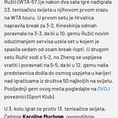
Ružić (WTA-57.) je nakon dva sata igre nadigrala
23. tenisačicu svijeta u njihovom prvom srazu
na WTA touru. U prvom setu je Hrvatica
napravila break za 3-2, Kineskinja odmah
poravnala na 3-3, da bi u 10. gemu Ružić novim
oduzimanjem servisa uzela set u kojem je
spasila sedam od osam break-lopti. U drugom
setu Ružić vodi s 5-2, no Zheng se uspijeva
vratiti i poravnati na 5-5, da bi u 12. gemu naša
predstavnica došla do osmog uspjeha u karijeri
nad igračicama iz društva 50 najboljih na svijetu.
Posljednji gem ovog meča pogledajte na
OVOJ
poveznici (Sport Klub).
U 3. kolu igrat će protiv 13. tenisačice svijeta,
Čehinje
Karoline Muchove
, ovogodišnje