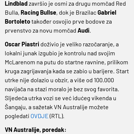
Lindblad
završio je osmi za drugu momčad Red
Bulla,
Racing Bullse
, dok je Brazilac
Gabriel
Bortoleto
također osvojio prve bodove za
prvenstvo za novu momčad
Audi
.
Oscar Piastri
doživio je veliko razočaranje, a
lokalni junak izgubio je kontrolu nad svojim
McLarenom na putu do startne ravnine, prilikom
kruga zagrijavanja kada se zabio u barijere. Start
utrke nije dolazio u obzir, a više od 100.000
navijača na stazi moralo je bez svog favorita.
Sljedeća utrka vozi se već idućeg vikenda u
Šangaju, a sažetak VN Australije možete
pogledati
OVDJE
(RTL).
VN Australije, poredak: