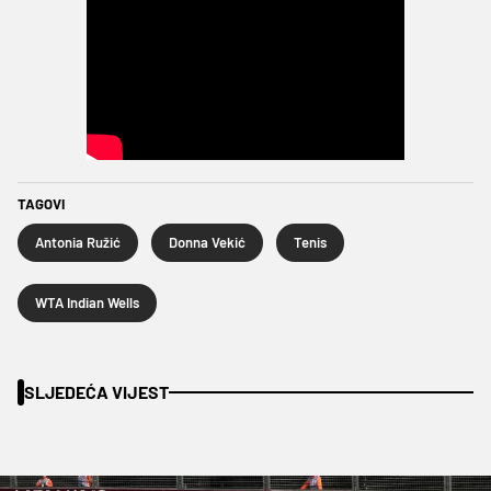
TAGOVI
Antonia Ružić
Donna Vekić
Tenis
WTA Indian Wells
SLJEDEĆA VIJEST