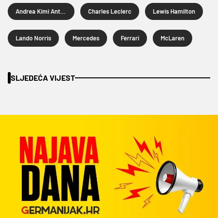
Andrea Kimi Antonelli
Charles Leclerc
Lewis Hamilton
Lando Norris
Mercedes
Ferrari
McLaren
SLJEDEĆA VIJEST