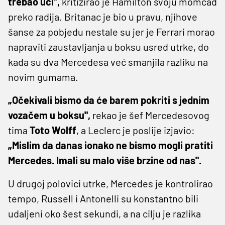
trebao ući”,
kritizirao je Hamilton svoju momčad
preko radija. Britanac je bio u pravu, njihove
šanse za pobjedu nestale su jer je Ferrari morao
napraviti zaustavljanja u boksu usred utrke, do
kada su dva Mercedesa već smanjila razliku na
novim gumama.
„Očekivali bismo da će barem pokriti s jednim
vozačem u boksu",
rekao je šef Mercedesovog
tima
Toto Wolff
, a Leclerc je poslije izjavio:
„Mislim da danas ionako ne bismo mogli pratiti
Mercedes. Imali su malo više brzine od nas".
U drugoj polovici utrke, Mercedes je kontrolirao
tempo, Russell i Antonelli su konstantno bili
udaljeni oko šest sekundi, a na cilju je razlika