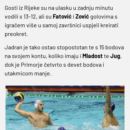
Gosti iz Rijeke su na ulasku u zadnju minutu
vodili s 13-12, ali su
Fatović
i
Zović
golovima s
igračem više u samoj završnici uspjeli kreirati
preokret.
Jadran je tako ostao stopostotan te s 15 bodova
na svojem kontu, koliko imaju i
Mladost
te
Jug
,
dok je Primorje četvrto s devet bodova i
utakmicom manje.