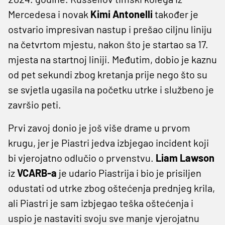
Mercedesa i novak
Kimi Antonelli
također je
ostvario impresivan nastup i prešao ciljnu liniju
na četvrtom mjestu, nakon što je startao sa 17.
mjesta na startnoj liniji. Međutim, dobio je kaznu
od pet sekundi zbog kretanja prije nego što su
se svjetla ugasila na početku utrke i službeno je
završio peti.
Prvi zavoj donio je još više drame u prvom
krugu, jer je Piastri jedva izbjegao incident koji
bi vjerojatno odlučio o prvenstvu.
Liam Lawson
iz
VCARB-a
je udario Piastrija i bio je prisiljen
odustati od utrke zbog oštećenja prednjeg krila,
ali Piastri je sam izbjegao teška oštećenja i
uspio je nastaviti svoju sve manje vjerojatnu