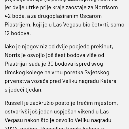
jer dvije utrke prije kraja zaostaje za Norrisom
42 boda, a za drugoplasiranim Oscarom
Piastrijem, koji je u Las Vegasu bio četvrti, samo
12 bodova.
Iako je njegov niz od dvije pobjede prekinut,
Norris je osvojio još šest bodova više od
Piastrija i sada je 30 bodova ispred svog
timskog kolege na vrhu poretka Svjetskog
prvenstva vozača pred Veliku nagradu Katara
sljedeći tjedan.
Russell je zaokružio postolje trećim mjestom,
ostvarivši još jedan uspješan vikend u Las
Vegasu nakon što je osvojio Veliku nagradu
2024. godine. Russellov timski kolega iz