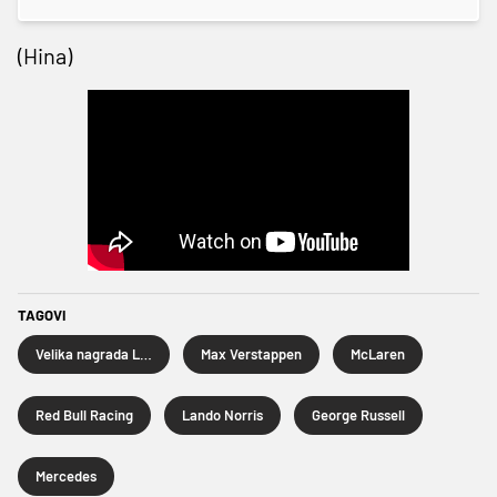
(Hina)
TAGOVI
Velika nagrada Las Vegasa
Max Verstappen
McLaren
Red Bull Racing
Lando Norris
George Russell
Mercedes