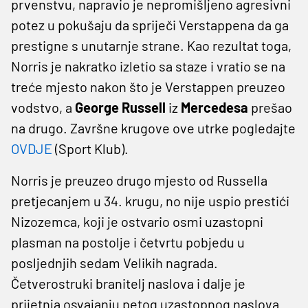
prvenstvu, napravio je nepromišljeno agresivni
potez u pokušaju da spriječi Verstappena da ga
prestigne s unutarnje strane. Kao rezultat toga,
Norris je nakratko izletio sa staze i vratio se na
treće mjesto nakon što je Verstappen preuzeo
vodstvo, a
George Russell
iz
Mercedesa
prešao
na drugo. Završne krugove ove utrke pogledajte
OVDJE
(Sport Klub).
Norris je preuzeo drugo mjesto od Russella
pretjecanjem u 34. krugu, no nije uspio prestići
Nizozemca, koji je ostvario osmi uzastopni
plasman na postolje i četvrtu pobjedu u
posljednjih sedam Velikih nagrada.
Četverostruki branitelj naslova i dalje je
prijetnja osvajanju petog uzastopnog naslova