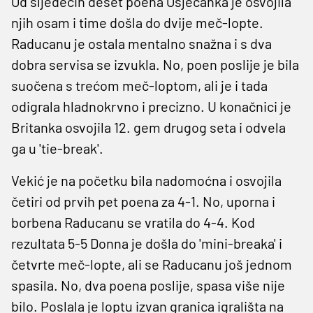
Od sljedećih deset poena Osječanka je osvojila
njih osam i time došla do dvije meč-lopte.
Raducanu je ostala mentalno snažna i s dva
dobra servisa se izvukla. No, poen poslije je bila
suočena s trećom meč-loptom, ali je i tada
odigrala hladnokrvno i precizno. U konačnici je
Britanka osvojila 12. gem drugog seta i odvela
ga u 'tie-break'.
Vekić je na početku bila nadomoćna i osvojila
četiri od prvih pet poena za 4-1. No, uporna i
borbena Raducanu se vratila do 4-4. Kod
rezultata 5-5 Donna je došla do 'mini-breaka' i
četvrte meč-lopte, ali se Raducanu još jednom
spasila. No, dva poena poslije, spasa više nije
bilo. Poslala je loptu izvan granica igrališta na