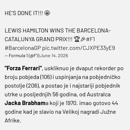
HE’S DONE IT!!! 🤩
LEWIS HAMILTON WINS THE BARCELONA-
CATALUNYA GRAND PRIX!!! 🏆🎉
#F1
#BarcelonaGP
pic.twitter.com/CJXPE33yE9
— Formula 1 (@F1)
June 14, 2026
"Forza Ferrari"
, uskliknuo je dvaput rekorder po
broju pobjeda (106) i uspinjanja na pobjedničko
postolje (206), a postao je i najstariji pobjednik
utrke u posljednjih 56 godina, od Australca
Jacka Brabham
a koji je 1970. imao gotovo 44
godine kad je slavio na Velikoj nagradi Južne
Afrike.