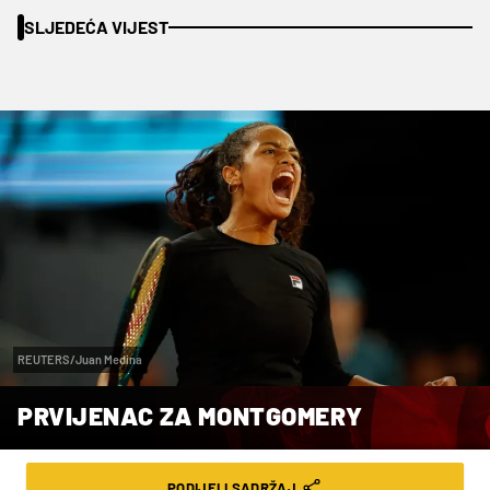
SLJEDEĆA VIJEST
REUTERS/Juan Medina
PRVIJENAC ZA MONTGOMERY
VRIJEME ČITANJA: 3MIN | NED. 14.06.26. | 17:05
PODIJELI SADRŽAJ