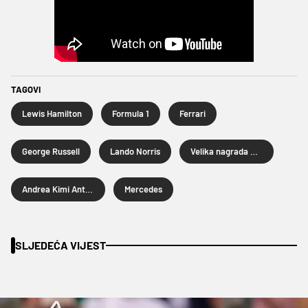
TAGOVI
Lewis Hamilton
Formula 1
Ferrari
George Russell
Lando Norris
Velika nagrada Katalonije
Andrea Kimi Antonelli
Mercedes
SLJEDEĆA VIJEST