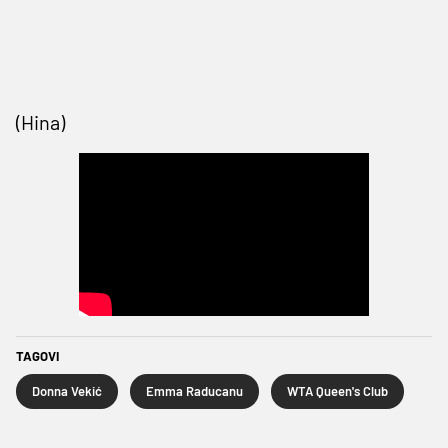
(Hina)
TAGOVI
Donna Vekić
Emma Raducanu
WTA Queen's Club