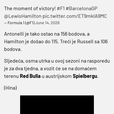
The moment of victory!
#F1
#BarcelonaGP
@LewisHamilton
pic.twitter.com/ET9mkIA9MC
— Formula 1 (@F1)
June 14, 2026
Antonelli je tako ostao na 156 bodova, a
Hamilton je došao do 115. Treći je Russell sa 106
bodova.
Sljedeća, osma utrka u ovoj sezoni na rasporedu
je za dva tjedna, a vozit će se na domaćem
terenu
Red Bulla
u austrijskom
Spielbergu
.
(Hina)