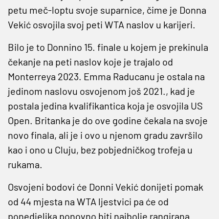
petu meč-loptu svoje suparnice, čime je Donna
Vekić osvojila svoj peti WTA naslov u karijeri.
Bilo je to Donnino 15. finale u kojem je prekinula
čekanje na peti naslov koje je trajalo od
Monterreya 2023. Emma Raducanu je ostala na
jedinom naslovu osvojenom još 2021., kad je
postala jedina kvalifikantica koja je osvojila US
Open. Britanka je do ove godine čekala na svoje
novo finala, ali je i ovo u njenom gradu završilo
kao i ono u Cluju, bez pobjedničkog trofeja u
rukama.
Osvojeni bodovi će Donni Vekić donijeti pomak
od 44 mjesta na WTA ljestvici pa će od
ponedjeljka ponovno biti najbolje rangirana