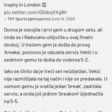
trophy in London 👏
pic.twitter.com/G0zbqXXg8V
— TNT Sports (@tntsports)
June 14, 2026
Donna je osvojila i prvi gem u drugom setu, ali
onda se i Raducanu uključila u ovaj finalni
dvoboj. U trećem gem je došla do prvog
'breaka', ponovno je oduzela servis Vekić i u
sedmom gemu te došla do vodstva 5-2.
Iako se činilo da je treći set neizbježan, Vekić
nije razmišljala na taj način i nije se predavala. U
osmom gemu je vratila jedan 'break', zadržala
servis, a onda još jednim 'breakom' izjednačila
na 5-5.