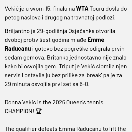
Vekić je u svom 15. finalu na
WTA
Touru došla do
petog naslova i drugog na travnatoj podlozi.
Briljantno je 29-godišnja Osječanka otvorila
dvoboj protiv šest godina mlađe
Emme
Raducanu
i gotovo bez pogreške odigrala prvih
sedam gemova. Britanka jednostavno nije znala
kako bi osvojila gem. Triput je Vekić slomila njen
servis i ostavila ju bez prilike za 'break' pa je za
29 minuta osvojila prvi set sa 6-0.
Donna Vekic is the 2026 Queen's tennis
CHAMPION! 🏆
The qualifier defeats Emma Raducanu to lift the