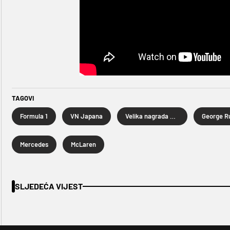
TAGOVI
Formula 1
VN Japana
Velika nagrada Japana
George Ru
Mercedes
McLaren
SLJEDEĆA VIJEST