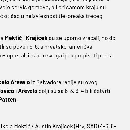
voje servis gemove, ali pri samom kraju su
eč otišao u neizvjesnost tie-breaka trećeg
 a
Mektić
i
Krajicek
su se uporno vraćali, no do
th
su poveli 9-6, a hrvatsko-američka
-lopte, ali i nakon svega ipak potpisati poraz.
elo Arevalo
iz Salvadora ranije su ovog
avića
i
Arevala
bolji su sa 6-3, 6-4 bili četvrti
Patten
.
kola Mektić / Austin Krajicek (Hrv, SAD) 4-6, 6-