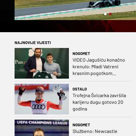
im Kyung-Hoon
NAJNOVIJE VIJESTI
NOGOMET
VIDEO Jagušiću konačno
krenulo: Mladi Vatreni
krasnim pogotkom
potvrdio sjajnu formu
OSTALO
Trofejna Švicarka završila
karijeru dugu gotovo 20
godina
NOGOMET
Službeno: Newcastle