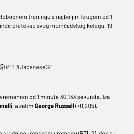
slobodnom treningu s najboljim krugom od 1
ekunde pretekao svog momčadskog kolegu, 19-
 😮
#F1
#JapaneseGP
s vremenom od 1 minute 30,133 sekunde. Iza
nelli
, a zatim
George Russell
(+0,205).
 po srednjeeuropskom vremenu (RTL 2), dok su