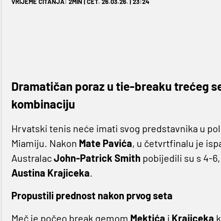
VRIJEME ČITANJA: 2MIN | ČET. 26.03.26. | 23:24
Dramatičan poraz u tie-breaku trećeg s
kombinaciju
Hrvatski tenis neće imati svog predstavnika u pol
Miamiju. Nakon
Mate Pavića
, u četvrtfinalu je isp
Australac
John-Patrick Smith
pobijedili su s 4-6,
Austina Krajiceka
.
Propustili prednost nakon prvog seta
Meč je počeo break gemom
Mektića
i
Krajiceka
k