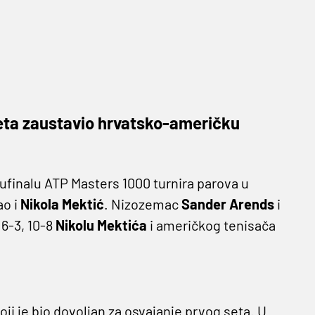
eta zaustavio hrvatsko-američku
ufinalu ATP Masters 1000 turnira parova u
ao i
Nikola Mektić
. Nizozemac
Sander Arends
i
 6-3, 10-8
Nikolu Mektića
i američkog tenisača
oji je bio dovoljan za osvajanje prvog seta. U