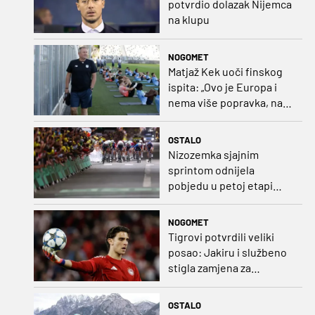
potvrdio dolazak Nijemca
na klupu
NOGOMET
Matjaž Kek uoči finskog
ispita: „Ovo je Europa i
nema više popravka, na
Rujevici se nešto pita i
Rijeku!“
OSTALO
Nizozemka sjajnim
sprintom odnijela
pobjedu u petoj etapi
Toura
NOGOMET
Tigrovi potvrdili veliki
posao: Jakiru i službeno
stigla zamjena za
Pandura
OSTALO