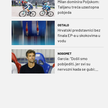
Milan dominira Poljskom:
Talijanu treća uzastopna
pobjeda
OSTALO
Hrvatski predstavnici bez
finala EP-a u skokovima u
vodu
NOGOMET
Garcia: "Došli smo
pobijediti, jer svi su
nervozni kada se gubi;
Pukštas: "Moja emotivna
utakmica pred djedom i
bakom"