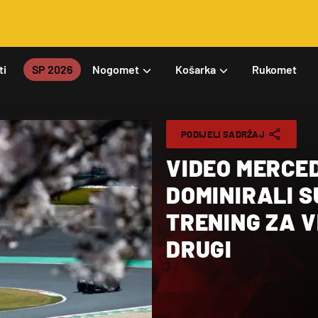
ti
SP 2026
Nogomet
Košarka
Rukomet
PODIJELI SADRŽAJ
VIDEO MERCE
DOMINIRALI S
TRENING ZA V
DRUGI