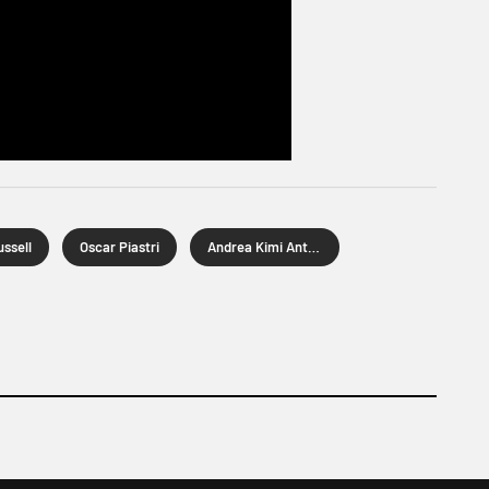
ssell
Oscar Piastri
Andrea Kimi Antonelli