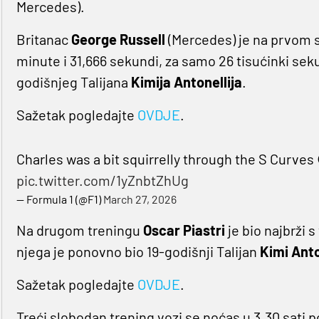
Mercedes).
Britanac
George Russell
(Mercedes) je na prvom 
minute i 31,666 sekundi, za samo 26 tisućinki s
godišnjeg Talijana
Kimija Antonellija
.
Sažetak pogledajte
OVDJE
.
Charles was a bit squirrelly through the S Curves
pic.twitter.com/1yZnbtZhUg
— Formula 1 (@F1)
March 27, 2026
Na drugom treningu
Oscar Piastri
je bio najbrži 
njega je ponovno bio 19-godišnji Talijan
Kimi Anto
Sažetak pogledajte
OVDJE
.
Treći slobodan trening vozi se noćas u 3.30 sati