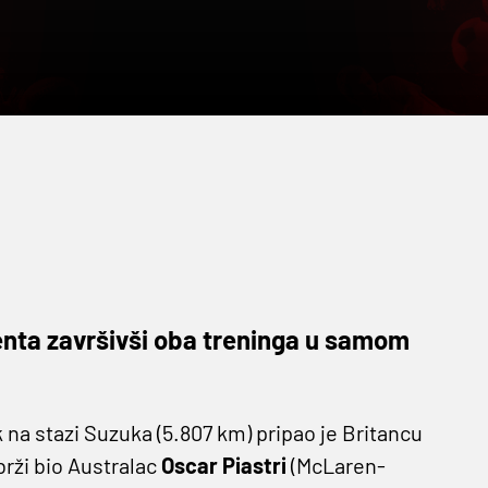
lenta završivši oba treninga u samom
 na stazi Suzuka (5.807 km) pripao je Britancu
brži bio Australac
Oscar Piastri
(McLaren-