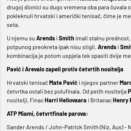
drugoj dionici su dugo vremena oba para čuvala s
pokleknuli hrvatski i američki tenisač, čime je m
seta.
U njemu su
Arends
i
Smith
imali stalnu prednost,
potpunog preokreta ipak nisu stigli.
Arends
i
Smi
kombinacija je potom uspjela tek spasiti dvije meč
Pavić i Arevalo zapeli protiv četvrtih nositelja
Hrvatski tenisač
Mate Pavić
i njegov partner
Marc
četvrtka ostali bez polufinala. Od petih nositelja
P
nositelji, Finac
Harri Heliovaara
i Britanac
Henry 
ATP Miami, četvrtfinale parova:
Sander Arends / John-Patrick Smith (Niz, Aus) - Ni