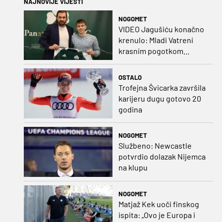
NAJNOVIJE VIJESTI
NOGOMET
VIDEO Jagušiću konačno
krenulo: Mladi Vatreni
krasnim pogotkom
potvrdio sjajnu formu
OSTALO
Trofejna Švicarka završila
karijeru dugu gotovo 20
godina
NOGOMET
Službeno: Newcastle
potvrdio dolazak Nijemca
na klupu
NOGOMET
Matjaž Kek uoči finskog
ispita: „Ovo je Europa i