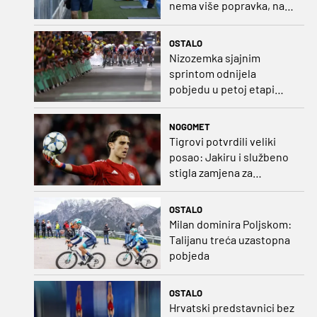
nema više popravka, na
Rujevici se nešto pita i
Rijeku!“
OSTALO
Nizozemka sjajnim
sprintom odnijela
pobjedu u petoj etapi
Toura
NOGOMET
Tigrovi potvrdili veliki
posao: Jakiru i službeno
stigla zamjena za
Pandura
OSTALO
Milan dominira Poljskom:
Talijanu treća uzastopna
pobjeda
OSTALO
Hrvatski predstavnici bez