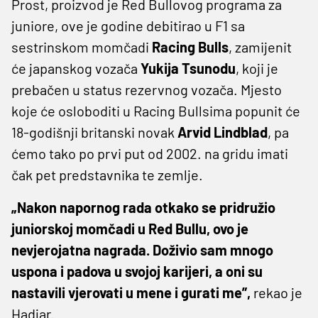
Prost, proizvod je Red Bullovog programa za
juniore, ove je godine debitirao u F1 sa
sestrinskom momčadi
Racing Bulls
, zamijenit
će japanskog vozača
Yukija
Tsunodu
, koji je
prebačen u status rezervnog vozača. Mjesto
koje će osloboditi u Racing Bullsima popunit će
18-godišnji britanski novak
Arvid Lindblad
, pa
ćemo tako po prvi put od 2002. na gridu imati
čak pet predstavnika te zemlje.
„Nakon napornog rada otkako se pridružio
juniorskoj momčadi u Red Bullu, ovo je
nevjerojatna nagrada. Doživio sam mnogo
uspona i padova u svojoj karijeri, a oni su
nastavili vjerovati u mene i gurati me”,
rekao je
Hadjar.