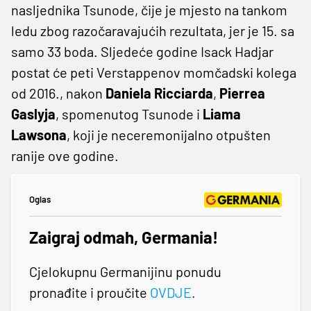
nasljednika Tsunode, čije je mjesto na tankom
ledu zbog razočaravajućih rezultata, jer je 15. sa
samo 33 boda. Sljedeće godine Isack Hadjar
postat će peti Verstappenov momčadski kolega
od 2016., nakon
Daniela Ricciarda
,
Pierrea
Gaslyja
, spomenutog Tsunode i
Liama
Lawsona
, koji je neceremonijalno otpušten
ranije ove godine.
Oglas
Zaigraj odmah, Germania!
Cjelokupnu Germanijinu ponudu
pronađite i proučite
OVDJE
.