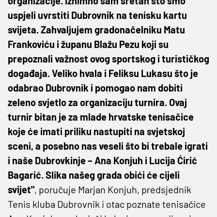
organizacije. Iznimno sam sretan što smo
uspjeli uvrstiti Dubrovnik na tenisku kartu
svijeta. Zahvaljujem gradonačelniku Matu
Frankoviću i županu Blažu Pezu koji su
prepoznali važnost ovog sportskog i turističkog
događaja. Veliko hvala i Feliksu Lukasu što je
odabrao Dubrovnik i pomogao nam dobiti
zeleno svjetlo za organizaciju turnira. Ovaj
turnir bitan je za mlade hrvatske tenisačice
koje će imati priliku nastupiti na svjetskoj
sceni, a posebno nas veseli što bi trebale igrati
i naše Dubrovkinje – Ana Konjuh i Lucija Ćirić
Bagarić. Slika našeg grada obići će cijeli
svijet"
, poručuje Marjan Konjuh, predsjednik
Tenis kluba Dubrovnik i otac poznate tenisačice