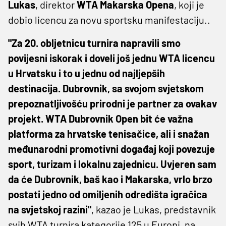
Lukas
, direktor
WTA Makarska Opena
, koji je
dobio licencu za novu sportsku manifestaciju..
"Za 20. obljetnicu turnira napravili smo
povijesni iskorak i doveli još jednu WTA licencu
u Hrvatsku i to u jednu od najljepših
destinacija. Dubrovnik, sa svojom svjetskom
prepoznatljivošću prirodni je partner za ovakav
projekt. WTA Dubrovnik Open bit će važna
platforma za hrvatske tenisačice, ali i snažan
međunarodni promotivni događaj koji povezuje
sport, turizam i lokalnu zajednicu. Uvjeren sam
da će Dubrovnik, baš kao i Makarska, vrlo brzo
postati jedno od omiljenih odredišta igračica
na svjetskoj razini"
, kazao je Lukas, predstavnik
svih WTA turnira kategorije 125 u Europi, na