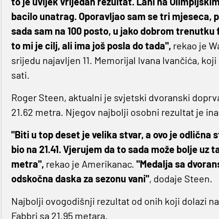
to je uvijek vrijedan rezultat. Lani na Olimpijs
bacilo unatrag. Oporavljao sam se tri mjeseca, 
sada sam na 100 posto, u jako dobrom trenutku 
to mi je cilj, ali ima još posla do tada",
rekao je Wa
srijedu najavljen 11. Memorijal Ivana Ivančića, koji
sati.
Roger Steen, aktualni je svjetski dvoranski dopr
21.62 metra. Njegov najbolji osobni rezultat je in
"Biti u top deset je velika stvar, a ovo je odlična
bio na 21.41. Vjerujem da to sada može bolje uz ta
metra",
rekao je Amerikanac.
"Medalja sa dvorans
odskočna daska za sezonu vani"
, dodaje Steen.
Najbolji ovogodišnji rezultat od onih koji dolazi
Fabbri sa 21.95 metara.