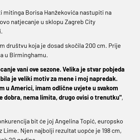
ti mitinga Borisa Hanžekovića nastupiti na
vo natjecanje u sklopu Zagreb City
i.
 društvu koja je dosad skočila 200 cm. Prije
tha u Birminghamu.
canje vani ove sezone. Velika je stvar pobjeda
la je veliki motiv za mene i moj napredak.
ram u Americi, imam odlične uvjete u svakom
e dobra, nema limita, drugo ovisi o trenutku"
,
kurencija bit će joj Angelina Topić, europsko
iz Lime. Njen najbolji rezultat uopće je 198 cm,
 tek 20 godina.