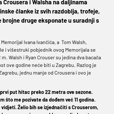
 Crousera i Walsha na daljinama
ske članke iz svih razdoblja, trofeje,
 brojne druge eksponate u suradnji s
Memorijal Ivana Ivančića, a Tom Walsh,
gle i višestruki pobjednik ovog Memorijala se
22 m. Walsh i Ryan Crouser su jedina dva bacača
st ove godine neće biti u Zagrebu. Razlog je
 Zagrebu, jednu manje od Crousera i ovo je
prvi put hitac preko 22 metra ove sezone.
am što me pozivate da dođem već 11 godina.
idjeti. Želio bih se izjednačiti s Crouserom,