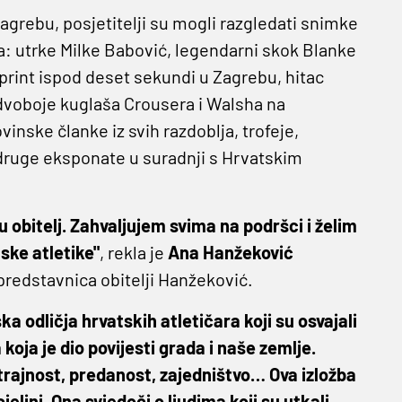
agrebu, posjetitelji su mogli razgledati snimke
la: utrke Milke Babović, legendarni skok Blanke
print ispod deset sekundi u Zagrebu, hitac
dvoboje kuglaša Crousera i Walsha na
nske članke iz svih razdoblja, trofeje,
druge eksponate u suradnji s Hrvatskim
u obitelj. Zahvaljujem svima na podršci i želim
ske atletike"
, rekla je
Ana Hanžeković
predstavnica obitelji Hanžeković.
ka odličja hrvatskih atletičara koji su osvajali
 koja je dio povijesti grada i naše zemlje.
rajnost, predanost, zajedništvo… Ova izložba
jelini. Ona svjedoči o ljudima koji su utkali