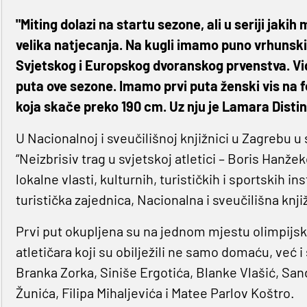
"Miting dolazi na startu sezone, ali u seriji jaki
velika natjecanja. Na kugli imamo puno vrhunskih
Svjetskog i Europskog dvoranskog prvenstva. Vid
puta ove sezone. Imamo prvi puta ženski vis n
koja skače preko 190 cm. Uz nju je Lamara Distin
U Nacionalnoj i sveučilišnoj knjižnici u Zagrebu u
“Neizbrisiv trag u svjetskoj atletici – Boris Hanže
lokalne vlasti, kulturnih, turističkih i sportskih in
turistička zajednica, Nacionalna i sveučilišna knj
Prvi put okupljena su na jednom mjestu olimpijska
atletičara koji su obilježili ne samo domaću, već 
Branka Zorka, Siniše Ergotića, Blanke Vlašić, San
Žunića, Filipa Mihaljevića i Matee Parlov Koštro.