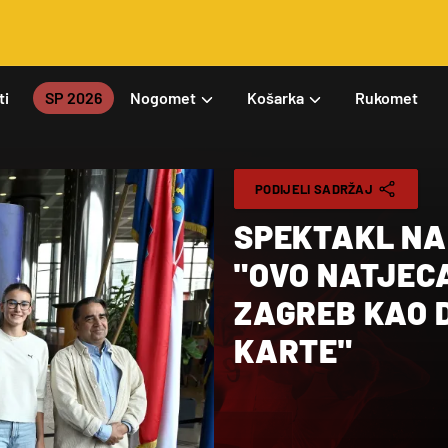
ti
SP 2026
Nogomet
Košarka
Rukomet
PODIJELI SADRŽAJ
SPEKTAKL NA
"OVO NATJEC
ZAGREB KAO 
KARTE"