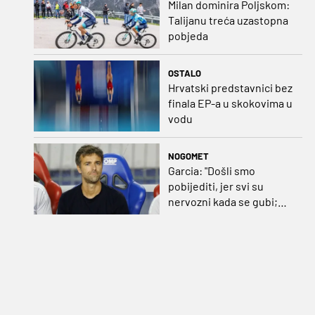
Milan dominira Poljskom:
Talijanu treća uzastopna
pobjeda
OSTALO
Hrvatski predstavnici bez
finala EP-a u skokovima u
vodu
NOGOMET
Garcia: "Došli smo
pobijediti, jer svi su
nervozni kada se gubi;
Pukštas: "Moja emotivna
utakmica pred djedom i
bakom"