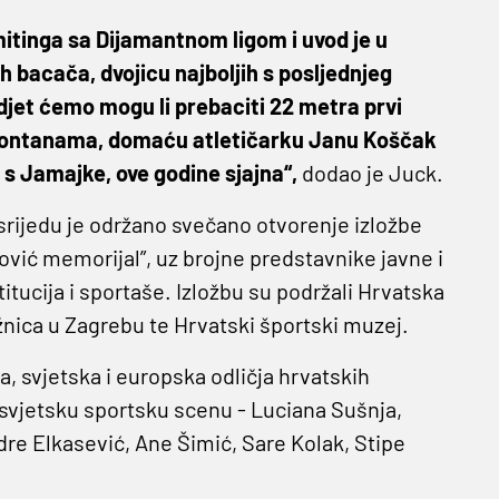
h mitinga sa Dijamantnom ligom i uvod je u
 bacača, dvojicu najboljih s posljednjeg
jet ćemo mogu li prebaciti 22 metra prvi
a fontanama, domaću atletičarku Janu Koščak
 s Jamajke, ove godine sjajna“,
dodao je Juck.
 srijedu je održano svečano otvorenje izložbe
ković memorijal”, uz brojne predstavnike javne i
stitucija i sportaše. Izložbu su podržali Hrvatska
ižnica u Zagrebu te Hrvatski športski muzej.
, svjetska i europska odličja hrvatskih
i svjetsku sportsku scenu - Luciana Sušnja,
dre Elkasević, Ane Šimić, Sare Kolak, Stipe