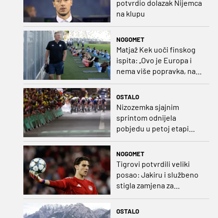
potvrdio dolazak Nijemca
na klupu
NOGOMET
Matjaž Kek uoči finskog
ispita: „Ovo je Europa i
nema više popravka, na
Rujevici se nešto pita i
Rijeku!“
OSTALO
Nizozemka sjajnim
sprintom odnijela
pobjedu u petoj etapi
Toura
NOGOMET
Tigrovi potvrdili veliki
posao: Jakiru i službeno
stigla zamjena za
Pandura
OSTALO