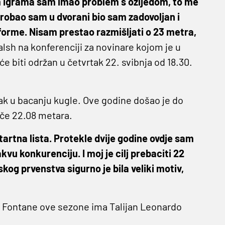
kim Igrama sam imao problem s ozljedom, to me
probao sam u dvorani bio sam zadovoljan i
forme. Nisam prestao razmišljati o 23 metra,
lsh na konferenciji za novinare kojom je u
 će biti održan u četvrtak 22. svibnja od 18.30.
vak u bacanju kugle. Ove godine došao je do
ače 22.08 metara.
 startna lista. Protekle dvije godine ovdje sam
kvu konkurenciju. I moj je cilj prebaciti 22
kog prvenstva sigurno je bila veliki motiv,
 na Fontane ove sezone ima Talijan Leonardo