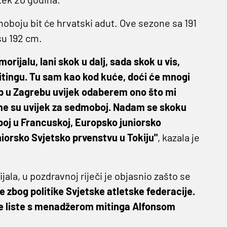
moboju bit će hrvatski adut. Ove sezone sa 191
su 192 cm.
ijalu, lani skok u dalj, sada skok u vis,
tingu. Tu sam kao kod kuće, doći će mnogi
stup u Zagrebu uvijek odaberem ono što mi
me su uvijek za sedmoboj. Nadam se skoku
eboj u Francuskoj, Europsko juniorsko
niorsko Svjetsko prvenstvu u Tokiju"
, kazala je
la, u pozdravnoj riječi je objasnio zašto se
e zbog politike Svjetske atletske federacije.
tne liste s menadžerom mitinga Alfonsom