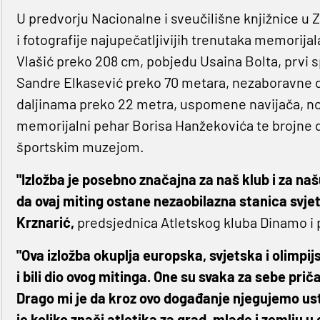
U predvorju Nacionalne i sveučilišne knjižnice u Z
i fotografije najupečatljivijih trenutaka memorija
Vlašić preko 208 cm, pobjedu Usaina Bolta, prvi s
Sandre Elkasević preko 70 metara, nezaboravne 
daljinama preko 22 metra, uspomene navijača, novi
memorijalni pehar Borisa Hanžekovića te brojne 
športskim muzejom.
"Izložba je posebno značajna za naš klub i za naš
da ovaj miting ostane nezaobilazna stanica svjet
Krznarić,
predsjednica Atletskog kluba Dinamo i 
"Ova izložba okuplja europska, svjetska i olimpijs
i bili dio ovog mitinga. One su svaka za sebe priča
Drago mi je da kroz ovo događanje njegujemo ust
je koliko znači atletika za grad, mlade i zemlju u c