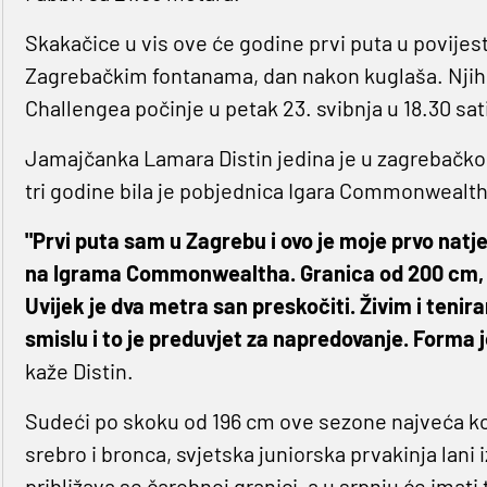
Skakačice u vis ove će godine prvi puta u povijes
Zagrebačkim fontanama, dan nakon kuglaša. Njiho
Challengea počinje u petak 23. svibnja u 18.30 sat
Jamajčanka Lamara Distin jedina je u zagrebačkom
tri godine bila je pobjednica Igara Commonweal
"Prvi puta sam u Zagrebu i ovo je moje prvo natje
na Igrama Commonwealtha. Granica od 200 cm, bi
Uvijek je dva metra san preskočiti. Živim i teni
smislu i to je preduvjet za napredovanje. Forma j
kaže Distin.
Sudeći po skoku od 196 cm ove sezone najveća kon
srebro i bronca, svjetska juniorska prvakinja lani 
približava se čarobnoj granici, a u srpnju će imati