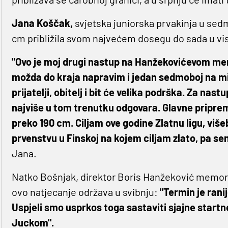
Jana Koščak,
svjetska juniorska prvakinja u sed
cm približila svom najvećem dosegu do sada u vi
"Ovo je moj drugi nastup na Hanžekovićevom memor
možda do kraja napravim i jedan sedmoboj na mi
prijatelji, obitelj i bit će velika podrška. Za na
najviše u tom trenutku odgovara. Glavne pripre
preko 190 cm. Ciljam ove godine Zlatnu ligu, viš
prvenstvu u Finskoj na kojem ciljam zlato, pa se
Jana.
Natko Bošnjak, direktor Boris Hanžeković memorija
ovo natjecanje održava u svibnju:
"Termin je ranij
Uspjeli smo usprkos toga sastaviti sjajne star
Juckom".