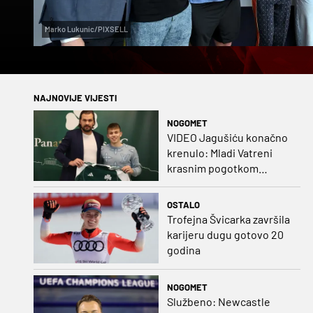
Marko Lukunic/PIXSELL
NAJNOVIJE VIJESTI
NOGOMET
VIDEO Jagušiću konačno
krenulo: Mladi Vatreni
krasnim pogotkom
potvrdio sjajnu formu
OSTALO
Trofejna Švicarka završila
karijeru dugu gotovo 20
godina
NOGOMET
Službeno: Newcastle