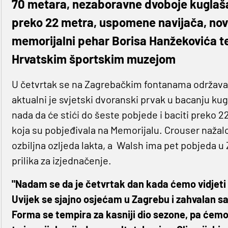
70 metara, nezaboravne dvoboje kuglaša
preko 22 metra, uspomene navijača, novin
memorijalni pehar Borisa Hanžekovića te
Hrvatskim športskim muzejom
U četvrtak se na Zagrebačkim fontanama održava 
aktualni je svjetski dvoranski prvak u bacanju ku
nada da će stići do šeste pobjede i baciti preko 
koja su pobjeđivala na Memorijalu. Crouser nažalo
ozbiljna ozljeda lakta, a Walsh ima pet pobjeda u
prilika za izjednačenje.
"Nadam se da je četvrtak dan kada ćemo vidjeti 
Uvijek se sjajno osjećam u Zagrebu i zahvalan s
Forma se tempira za kasniji dio sezone, pa ćemo v