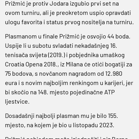
Prižmić je protiv Jodara izgubio prvi set na
ovom turniru, ali je preokretom uspio opravdati
ulogu favorita i status prvog nositelja na turniru.
Plasmanom u finale Prižmić je osvojio 44 boda.
Uspije li u subotu svladati nekadašnjeg 16.
tenisača svijeta (2019.) i pobjednika umaškog
Croatia Opena 2018., iz Milana će otići bogatiji za
75 bodova, s novčanom nagradom od 12.980
eura i s novim najboljim renkingom u karijeri, jer
bi skočio na 148. mjesto pojedinačne ATP
ljestvice.
Dosadašnji najbolji plasman mu je bilo 155.
mjesto, na kojem je bio u listopadu 2023.
Prižmić pobjedom može izjednačiti i niz Borne