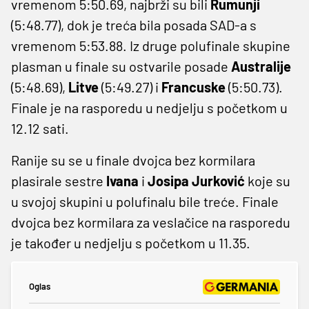
vremenom 5:50.69, najbrži su bili
Rumunji
(5:48.77), dok je treća bila posada SAD-a s
vremenom 5:53.88. Iz druge polufinale skupine
plasman u finale su ostvarile posade
Australije
(5:48.69),
Litve
(5:49.27) i
Francuske
(5:50.73).
Finale je na rasporedu u nedjelju s početkom u
12.12 sati.
Ranije su se u finale dvojca bez kormilara
plasirale sestre
Ivana
i
Josipa
Jurković
koje su
u svojoj skupini u polufinalu bile treće. Finale
dvojca bez kormilara za veslačice na rasporedu
je također u nedjelju s početkom u 11.35.
Oglas