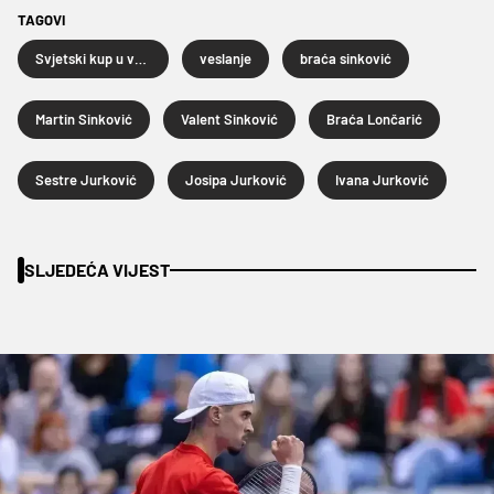
TAGOVI
Svjetski kup u veslanju
veslanje
braća sinković
Martin Sinković
Valent Sinković
Braća Lončarić
Sestre Jurković
Josipa Jurković
Ivana Jurković
SLJEDEĆA VIJEST