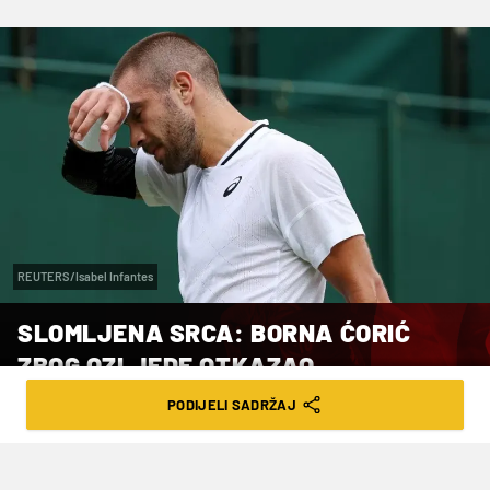
REUTERS/Isabel Infantes
SLOMLJENA SRCA: BORNA ĆORIĆ
ZBOG OZLJEDE OTKAZAO
WIMBLEDON!
PODIJELI SADRŽAJ
VRIJEME ČITANJA: 1MIN | PET. 27.06.25. | 20:45