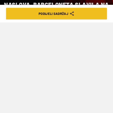
NASLOVA, BARCELONETA SLAVILA NA
MALTI
PODIJELI SADRŽAJ
VRIJEME ČITANJA: 2MIN | NED. 14.06.26. | 12:54
Izjednačena je bila finalna utakmica u
kojoj je ključni pogodak postigao
Burian minutu i pol prije kraja za 17-15
Barcelonete
Vaterpolisti španjolske Barcelonete osvojili su