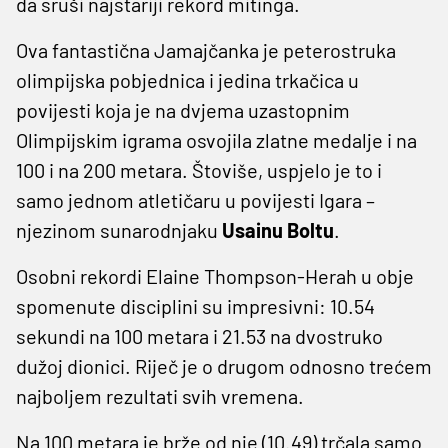
da sruši najstariji rekord mitinga.
Ova fantastična Jamajčanka je peterostruka
olimpijska pobjednica i jedina trkačica u
povijesti koja je na dvjema uzastopnim
Olimpijskim igrama osvojila zlatne medalje i na
100 i na 200 metara. Štoviše, uspjelo je to i
samo jednom atletičaru u povijesti Igara –
njezinom sunarodnjaku
Usainu
Boltu
.
Osobni rekordi Elaine Thompson-Herah u obje
spomenute disciplini su impresivni: 10.54
sekundi na 100 metara i 21.53 na dvostruko
dužoj dionici. Riječ je o drugom odnosno trećem
najboljem rezultati svih vremena.
Na 100 metara je brže od nje (10.49) trčala samo