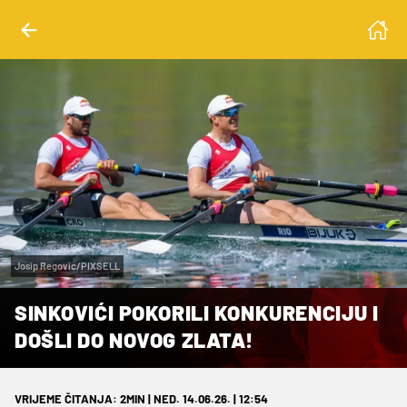
Josip Regovic/PIXSELL
SINKOVIĆI POKORILI KONKURENCIJU I
DOŠLI DO NOVOG ZLATA!
VRIJEME ČITANJA: 2MIN | NED. 14.06.26. | 12:54