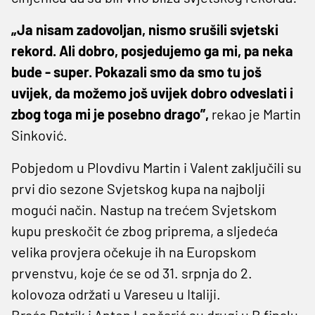
„Ja nisam zadovoljan, nismo srušili svjetski
rekord. Ali dobro, posjedujemo ga mi, pa neka
bude - super. Pokazali smo da smo tu još
uvijek, da možemo još uvijek dobro odveslati i
zbog toga mi je posebno drago”,
rekao je Martin
Sinković.
Pobjedom u Plovdivu Martin i Valent zaključili su
prvi dio sezone Svjetskog kupa na najbolji
mogući način. Nastup na trećem Svjetskom
kupu preskočit će zbog priprema, a sljedeća
velika provjera očekuje ih na Europskom
prvenstvu, koje će se od 31. srpnja do 2.
kolovoza održati u Vareseu u Italiji.
Braća Patrik i Anton Lončarić su drugi u B finalu