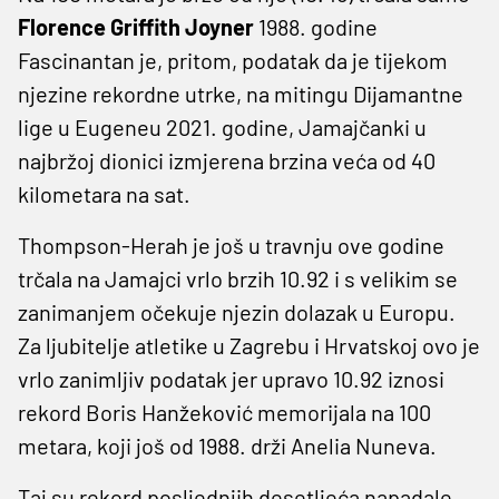
Florence
Griffith
Joyner
1988. godine
Fascinantan je, pritom, podatak da je tijekom
njezine rekordne utrke, na mitingu Dijamantne
lige u Eugeneu 2021. godine, Jamajčanki u
najbržoj dionici izmjerena brzina veća od 40
kilometara na sat.
Thompson-Herah je još u travnju ove godine
trčala na Jamajci vrlo brzih 10.92 i s velikim se
zanimanjem očekuje njezin dolazak u Europu.
Za ljubitelje atletike u Zagrebu i Hrvatskoj ovo je
vrlo zanimljiv podatak jer upravo 10.92 iznosi
rekord Boris Hanžeković memorijala na 100
metara, koji još od 1988. drži Anelia Nuneva.
Taj su rekord posljednjih desetljeća napadale