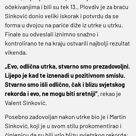
očekivanjima i bili su tek 13., Plovdiv je za braću
Sinković donio veliki iskorak i potvrdu da se
forma u dvojcu na pariće diže iz utrke u utrku.
Finale su odveslali iznimno snažno i
kontrolirano te na kraju ostvarili najbolji rezultat
vikenda.
„Evo, odlična utrka, stvarno smo prezadovoljni.
Lijepo je kad te iznenadi u pozitivnom smislu.
Stvarno smo išli odlično, čak i blizu svjetskog
rekorda i evo, ne mogu biti sretniji”
, rekao je
Valent Sinković.
Posebno zadovoljan nakon utrke bio je i Martin
Sinković, koji je u svom stilu prokomentirao i
činjenicu da su bili vrlo blizu svjetskog rekorda: