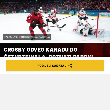
Photo: Dyck Darryl/CP/ABACA/ABACA
CROSBY ODVEO KANADU DO
ČETVRTFINALA, POZNATI PAROVI
DOIGRAVANJA
PODIJELI SADRŽAJ
VRIJEME ČITANJA: 1MIN | PON. 16.02.26. | 09:25