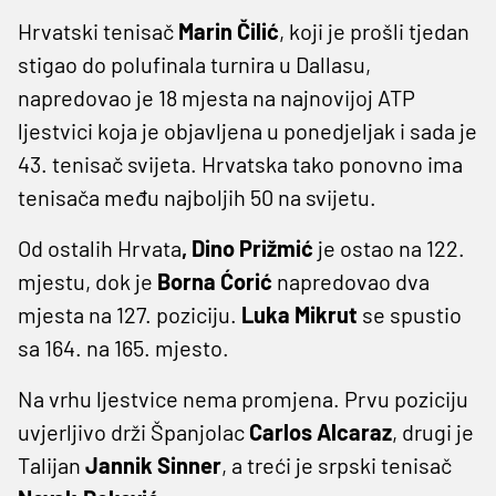
Hrvatski tenisač
Marin Čilić
, koji je prošli tjedan
stigao do polufinala turnira u Dallasu,
napredovao je 18 mjesta na najnovijoj ATP
ljestvici koja je objavljena u ponedjeljak i sada je
43. tenisač svijeta. Hrvatska tako ponovno ima
tenisača među najboljih 50 na svijetu.
Od ostalih Hrvata
, Dino Prižmić
je ostao na 122.
mjestu, dok je
Borna Ćorić
napredovao dva
mjesta na 127. poziciju.
Luka Mikrut
se spustio
sa 164. na 165. mjesto.
Na vrhu ljestvice nema promjena. Prvu poziciju
uvjerljivo drži Španjolac
Carlos Alcaraz
, drugi je
Talijan
Jannik Sinner
, a treći je srpski tenisač