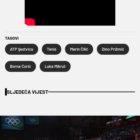
TAGOVI
ATP ljestvica
Tenis
Marin Čilić
Dino Prižmić
Borna Ćorić
Luka Mikrut
SLJEDEĆA VIJEST