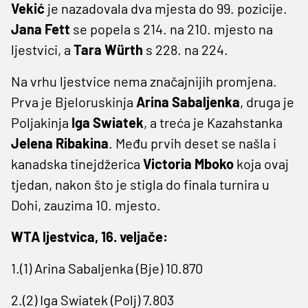
Vekić
je nazadovala dva mjesta do 99. pozicije.
Jana Fett
se popela s 214. na 210. mjesto na
ljestvici, a
Tara Würth
s 228. na 224.
Na vrhu ljestvice nema značajnijih promjena.
Prva je Bjeloruskinja
Arina Sabaljenka
, druga je
Poljakinja
Iga Swiatek
, a treća je Kazahstanka
Jelena Ribakina
. Među prvih deset se našla i
kanadska tinejdžerica
Victoria Mboko
koja ovaj
tjedan, nakon što je stigla do finala turnira u
Dohi, zauzima 10. mjesto.
WTA ljestvica, 16. veljače:
1.(1) Arina Sabaljenka (Bje) 10.870
2.(2) Iga Swiatek (Polj) 7.803