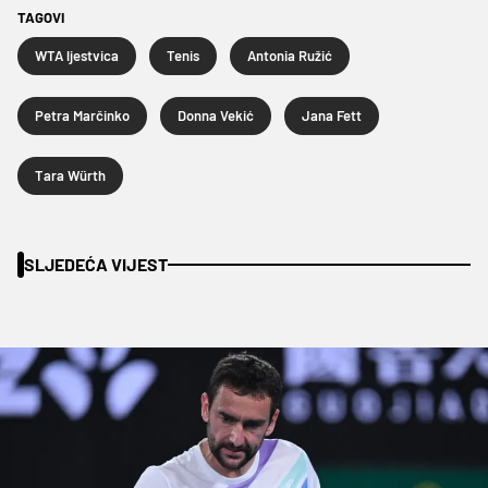
TAGOVI
WTA ljestvica
Tenis
Antonia Ružić
Petra Marčinko
Donna Vekić
Jana Fett
Tara Würth
SLJEDEĆA VIJEST