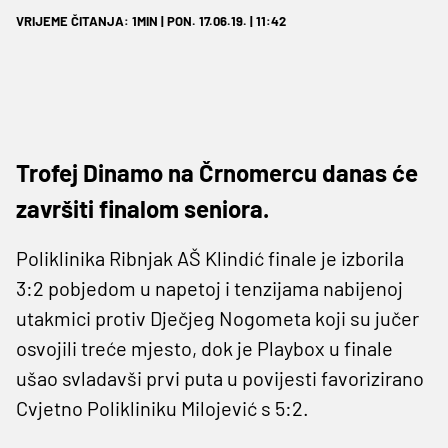
VRIJEME ČITANJA: 1MIN | PON. 17.06.19. | 11:42
Trofej Dinamo na Črnomercu danas će
završiti finalom seniora.
Poliklinika Ribnjak AŠ Klindić finale je izborila
3:2 pobjedom u napetoj i tenzijama nabijenoj
utakmici protiv Dječjeg Nogometa koji su jučer
osvojili treće mjesto, dok je Playbox u finale
ušao svladavši prvi puta u povijesti favorizirano
Cvjetno Polikliniku Milojević s 5:2.