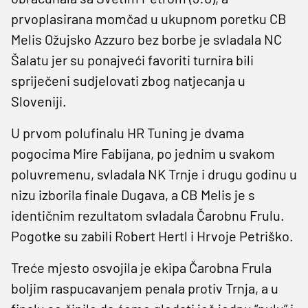
prvoplasirana momčad u ukupnom poretku CB
Melis Ožujsko Azzuro bez borbe je svladala NC
Šalatu jer su ponajveći favoriti turnira bili
spriječeni sudjelovati zbog natjecanja u
Sloveniji.
U prvom polufinalu HR Tuning je dvama
pogocima Mire Fabijana, po jednim u svakom
poluvremenu, svladala NK Trnje i drugu godinu u
nizu izborila finale Dugava, a CB Melis je s
identičnim rezultatom svladala Čarobnu Frulu.
Pogotke su zabili Robert Hertl i Hrvoje Petriško.
Treće mjesto osvojila je ekipa Čarobna Frula
boljim raspucavanjem penala protiv Trnja, a u