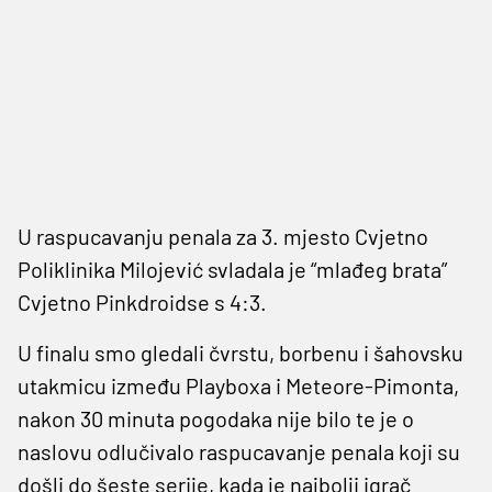
U raspucavanju penala za 3. mjesto Cvjetno
Poliklinika Milojević svladala je “mlađeg brata”
Cvjetno Pinkdroidse s 4:3.
U finalu smo gledali čvrstu, borbenu i šahovsku
utakmicu između Playboxa i Meteore-Pimonta,
nakon 30 minuta pogodaka nije bilo te je o
naslovu odlučivalo raspucavanje penala koji su
došli do šeste serije, kada je najbolji igrač