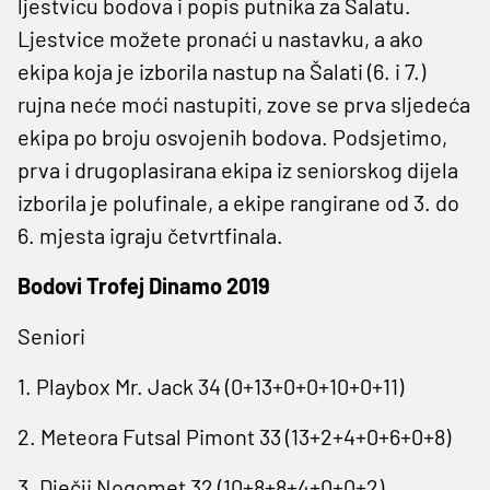
ljestvicu bodova i popis putnika za Šalatu.
Ljestvice možete pronaći u nastavku, a ako
ekipa koja je izborila nastup na Šalati (6. i 7.)
rujna neće moći nastupiti, zove se prva sljedeća
ekipa po broju osvojenih bodova. Podsjetimo,
prva i drugoplasirana ekipa iz seniorskog dijela
izborila je polufinale, a ekipe rangirane od 3. do
6. mjesta igraju četvrtfinala.
Bodovi Trofej Dinamo 2019
Seniori
1. Playbox Mr. Jack 34 (0+13+0+0+10+0+11)
2. Meteora Futsal Pimont 33 (13+2+4+0+6+0+8)
3. Dječji Nogomet 32 (10+8+8+4+0+0+2)