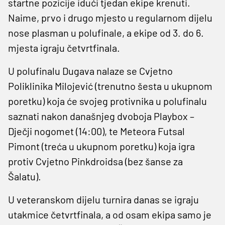
startne pozicije idući tjedan ekipe krenuti.
Naime, prvo i drugo mjesto u regularnom dijelu
nose plasman u polufinale, a ekipe od 3. do 6.
mjesta igraju četvrtfinala.
U polufinalu Dugava nalaze se Cvjetno
Poliklinika Milojević (trenutno šesta u ukupnom
poretku) koja će svojeg protivnika u polufinalu
saznati nakon današnjeg dvoboja Playbox –
Dječji nogomet (14:00), te Meteora Futsal
Pimont (treća u ukupnom poretku) koja igra
protiv Cvjetno Pinkdroidsa (bez šanse za
Šalatu).
U veteranskom dijelu turnira danas se igraju
utakmice četvrtfinala, a od osam ekipa samo je