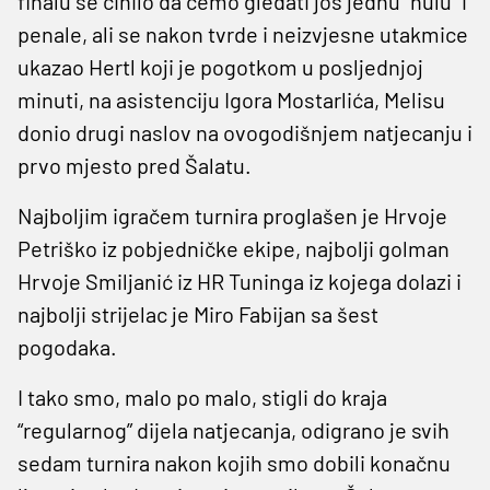
finalu se činilo da ćemo gledati još jednu “nulu” i
penale, ali se nakon tvrde i neizvjesne utakmice
ukazao Hertl koji je pogotkom u posljednjoj
minuti, na asistenciju Igora Mostarlića, Melisu
donio drugi naslov na ovogodišnjem natjecanju i
prvo mjesto pred Šalatu.
Najboljim igračem turnira proglašen je Hrvoje
Petriško iz pobjedničke ekipe, najbolji golman
Hrvoje Smiljanić iz HR Tuninga iz kojega dolazi i
najbolji strijelac je Miro Fabijan sa šest
pogodaka.
I tako smo, malo po malo, stigli do kraja
“regularnog” dijela natjecanja, odigrano je svih
sedam turnira nakon kojih smo dobili konačnu