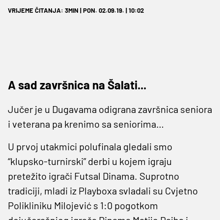
VRIJEME ČITANJA: 3MIN | PON. 02.09.19. | 10:02
A sad završnica na Šalati...
Jučer je u Dugavama odigrana završnica seniora
i veterana pa krenimo sa seniorima…
U prvoj utakmici polufinala gledali smo
“klupsko-turnirski” derbi u kojem igraju
pretežito igrači Futsal Dinama. Suprotno
tradiciji, mladi iz Playboxa svladali su Cvjetno
Polikliniku Milojević s 1:0 pogotkom
dojučerašnjeg igrača Dinama Matije Rajha i