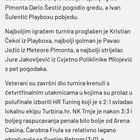
Pimonta Dario Šestić pogodio gredu, a Ivan
Šulentić Playboxu pobjedu.
Najboljim igračem turnira proglašen je Kristian
Čekol iz Playboxa, najbolji golman je Pavao
Ježić iz Meteore Pimonta, a najbolji strijelac
Jure Jakovljević iz Cvjetno Poliklinike Milojević
s pet pogodaka.
Veterani su završni dio turnira krenuli s
četvrtfinalnim utakmicama u kojima su prolaz u
polufinale izborili HR Tuning koji je s 2:1 svladao
lokalnu ekipu Turbina.hr, NK Trnje je nakon 3:3 i
boljeg raspucavanja penala bilo bolje od Arena
Casina, Čarobna Frula se relativno lagano
obračunala sa Svetim Petrom (3:0), a