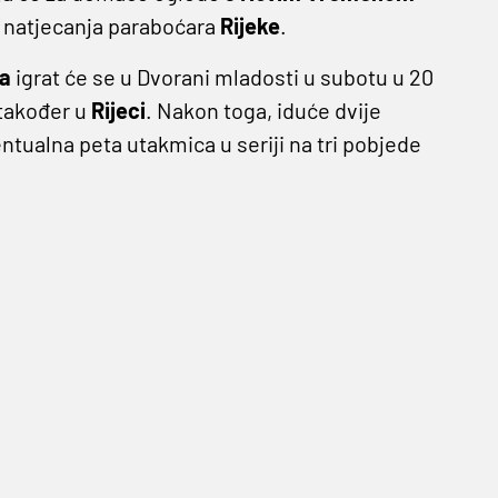
e natjecanja paraboćara
Rijeke
.
a
igrat će se u Dvorani mladosti u subotu u 20
 također u
Rijeci
. Nakon toga, iduće dvije
entualna peta utakmica u seriji na tri pobjede