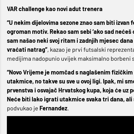
VAR challenge kao novi adut trenera
“U nekim dijelovima sezone znao sam biti izvan f
ogroman motiv. Rekao sam sebi ‘ako sad nećeš okr
sam našao neki svoj ritam i zadnjih mjesec dana
vraćati natrag”
, kazao je prvi futsalski reprezent
medijima nadopunio uvijek maksimalno borbeni 
“Novo Vrijeme je momčad s naglašenim fizičkim
utakmice, no takve su sve u ovoj ligi. Ipak, mi s
prvenstva i osvajač Hrvatskog kupa, koja će uz 
Neće biti lako igrati utakmice svaka tri dana, a
podvukao je
Fernandez
.