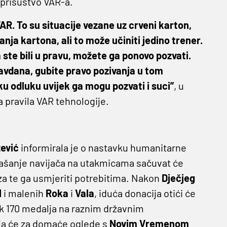
e prisustvo VAR-a.
VAR. To su situacije vezane uz crveni karton,
anja kartona, ali to može učiniti jedino trener.
 ste bili u pravu, možete ga ponovo pozvati.
avdana, gubite pravo pozivanja u tom
u odluku uvijek ga mogu pozvati i suci”
, u
a pravila VAR tehnologije.
ević
informirala je o nastavku humanitarne
našanje navijača na utakmicama sačuvat će
za te ga usmjeriti potrebitima. Nakon
Dječjeg
1
i malenih
Roka
i
Vala
, iduća donacija otići će
ak 170 medalja na raznim državnim
oja će za domaće oglede s
Novim Vremenom