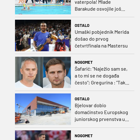
vaterpola! Mlade
Barakude osvojile još
jedan naslov svjetskih
prvaka!
OSTALO
Umaški pobjednik Merida
došao do prvog
četvrtfinala na Mastersu
NOGOMET
Šafarić: "Naježio sam se,
a to mi se ne događa
često"; Gregurina : "Tako
izgleda momčad koja je
duže na okupu"
OSTALO
Bjelovar dobio
domaćinstvo Europskog
juniorskog prvenstva u
plivanju 2027.
NOGOMET