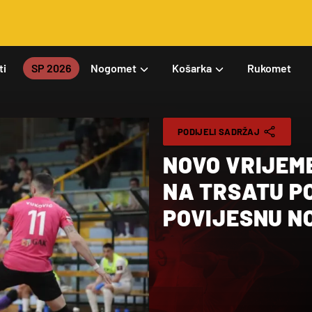
ti
SP 2026
Nogomet
Košarka
Rukomet
PODIJELI SADRŽAJ
NOVO VRIJEME
NA TRSATU PO
POVIJESNU N