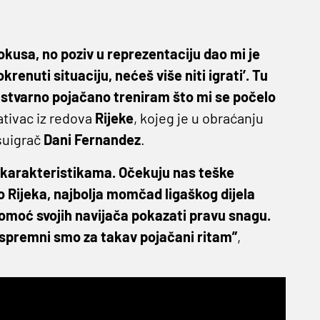
okusa, no poziv u reprezentaciju dao mi je
enuti situaciju, nećeš više niti igrati’. Tu
 stvarno pojačano treniram što mi se počelo
ativac iz redova
Rijeke
, kojeg je u obraćanju
suigrač
Dani Fernandez
.
 karakteristikama. Očekuju nas teške
mo Rijeka, najbolja momčad ligaškog dijela
pomoć svojih navijača pokazati pravu snagu.
li spremni smo za takav pojačani ritam”
,