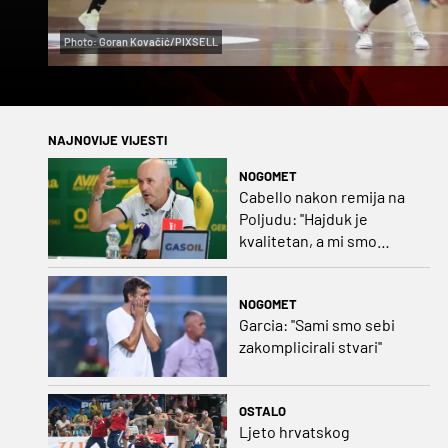
Photo: Goran Kovačić/PIXSELL
NAJNOVIJE VIJESTI
NOGOMET
Cabello nakon remija na
Poljudu: ''Hajduk je
kvalitetan, a mi smo
uspjeli odgovoriti''
NOGOMET
Garcia: ''Sami smo sebi
zakomplicirali stvari''
OSTALO
Ljeto hrvatskog