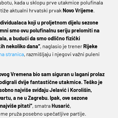
subotu, kada u sklopu prve utakmice polufinala
iže aktualni hrvatski prvak
Novo Vrijeme
.
ividualaca koji u proljetnom dijelu sezone
ni smo ovu polufinalnu seriju prelomiti na
a, a budući da smo odlično fizički
kih nekoliko dana”
, naglasio je trener
Rijeke
na stranica
, razmišljaju i njegovi važni puleni
ovog Vremena bio sam siguran u lagani prolaz
odigrali dvije fantastične utakmice. Teško je
obno najviše sviđaju Jelavić i Korolišin,
kvartu, a ne u Zagrebu. Ipak, ove sezone
najviše pitati”
, smatra
Husarić
,
eme pruža posebno upečatljive partije.