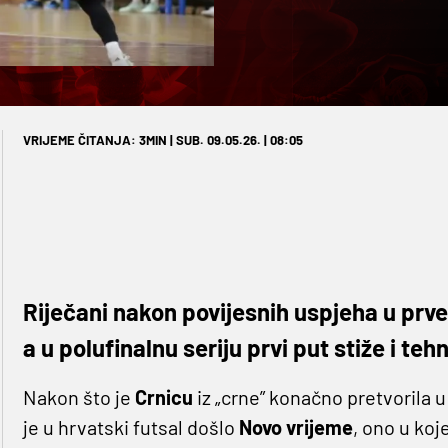
VRIJEME ČITANJA: 3MIN | SUB. 09.05.26. | 08:05
Riječani nakon povijesnih uspjeha u prve
a u polufinalnu seriju prvi put stiže i te
Nakon što je
Crnicu
iz „crne” konačno pretvorila 
je u hrvatski futsal došlo
Novo vrijeme
, ono u ko