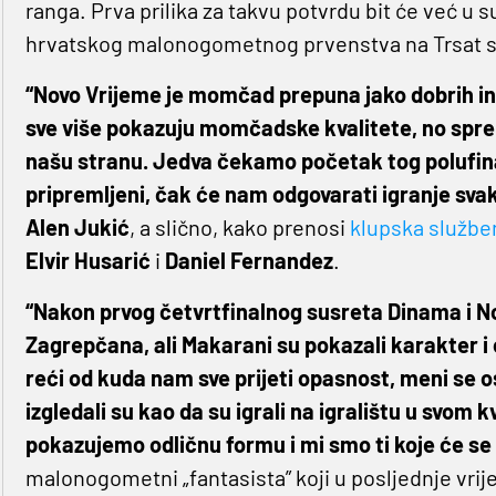
ranga. Prva prilika za takvu potvrdu bit će već u 
hrvatskog malonogometnog prvenstva na Trsat st
“Novo Vrijeme je momčad prepuna jako dobrih ind
sve više pokazuju momčadske kvalitete, no sprem
našu stranu. Jedva čekamo početak tog polufinal
pripremljeni, čak će nam odgovarati igranje sva
Alen Jukić
, a slično, kako prenosi
klupska službe
Elvir Husarić
i
Daniel Fernandez
.
“Nakon prvog četvrtfinalnog susreta Dinama i N
Zagrepčana, ali Makarani su pokazali karakter i 
reći od kuda nam sve prijeti opasnost, meni se os
izgledali su kao da su igrali na igralištu u svom 
pokazujemo odličnu formu i mi smo ti koje će se 
malonogometni „fantasista” koji u posljednje vrij