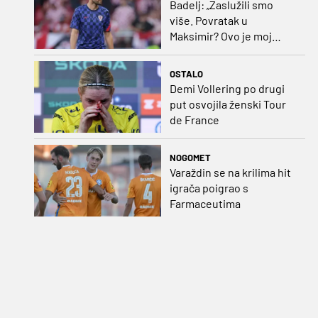
Badelj: „Zaslužili smo
više. Povratak u
Maksimir? Ovo je moj
dom“
OSTALO
Demi Vollering po drugi
put osvojila ženski Tour
de France
NOGOMET
Varaždin se na krilima hit
igrača poigrao s
Farmaceutima