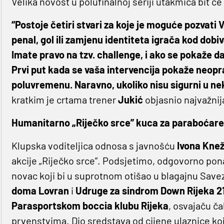
Velika novost u polufinalnoj seriji utakmica bit ć
“Postoje četiri stvari za koje je moguće pozvati 
penal, gol ili zamjenu identiteta igrača kod dobiv
Imate pravo na tzv. challenge, i ako se pokaže da
Prvi put kada se vaša intervencija pokaže neopr
poluvremenu. Naravno, ukoliko nisu sigurni u nek
kratkim je crtama trener
Jukić
objasnio najvažnij
Humanitarno „Riječko srce” kuca za paraboćare
Klupska voditeljica odnosa s javnošću
Ivona Knež
akcije „Riječko srce”. Podsjetimo, odgovorno po
novac koji bi u suprotnom otišao u blagajnu Save
doma Lovran
i
Udruge za sindrom Down Rijeka 2
Parasportskom boccia klubu Rijeka
, osvajaču č
prvenstvima. Dio sredstava od cijene ulaznice k