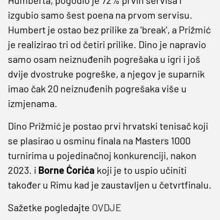
izgubio samo šest poena na prvom servisu.
Humbert je ostao bez prilike za 'break', a Prižmić
je realizirao tri od četiri prilike. Dino je napravio
samo osam neiznuđenih pogrešaka u igri i još
dvije dvostruke pogreške, a njegov je suparnik
imao čak 20 neiznuđenih pogrešaka više u
izmjenama.
Dino Prižmić je postao prvi hrvatski tenisač koji
se plasirao u osminu finala na Masters 1000
turnirima u pojedinačnoj konkurenciji, nakon
2023. i
Borne Ćorića
koji je to uspio učiniti
također u Rimu kad je zaustavljen u četvrtfinalu.
Sažetke pogledajte
OVDJE