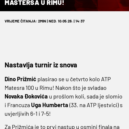
MASTERSA U RIMU!
VRIJEME ČITANJA: 2MIN | NED. 10.05.26. | 14:37
Nastavlja turnir iz snova
Dino Prižmić
plasirao se u četvrto kolo ATP
Matesra 100 u Rimu! Nakon što je svladao
Novaka Đokovića
u prošlom koli, sada je slomio
i Francuza
Uga Humberta
(33. na ATP ljestvici) s
uvjerljivih 6-1 i 7-5!
Za Prižmića je to prvi nastup u osmini finala na