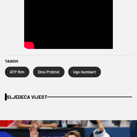
TAGOVI
ATP Rim
Dino Prižmić
Ugo Humbert
SLJEDEĆA VIJEST