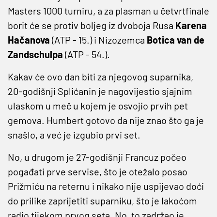
Masters 1000 turniru, a za plasman u četvrtfinale
borit će se protiv boljeg iz dvoboja Rusa
Karena
Hačanova
(ATP - 15.) i Nizozemca
Botica van de
Zandschulpa
(ATP - 54.).
Kakav će ovo dan biti za njegovog suparnika,
20-godišnji Splićanin je nagovijestio sjajnim
ulaskom u meč u kojem je osvojio prvih pet
gemova. Humbert gotovo da nije znao što ga je
snašlo, a već je izgubio prvi set.
No, u drugom je 27-godišnji Francuz počeo
pogađati prve servise, što je otežalo posao
Prižmiću na reternu i nikako nije uspijevao doći
do prilike zaprijetiti suparniku, što je lakoćom
radio tijekom prvog seta. No, to zadržao je