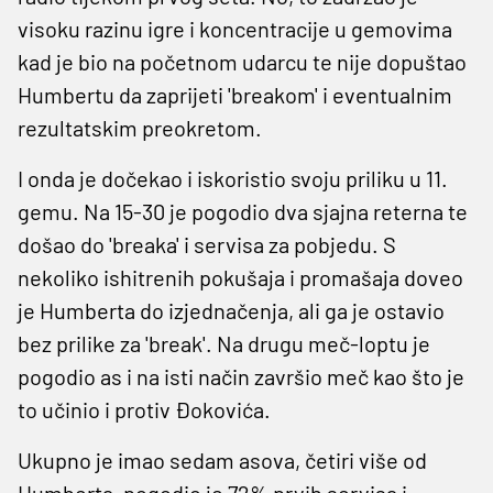
visoku razinu igre i koncentracije u gemovima
kad je bio na početnom udarcu te nije dopuštao
Humbertu da zaprijeti 'breakom' i eventualnim
rezultatskim preokretom.
I onda je dočekao i iskoristio svoju priliku u 11.
gemu. Na 15-30 je pogodio dva sjajna reterna te
došao do 'breaka' i servisa za pobjedu. S
nekoliko ishitrenih pokušaja i promašaja doveo
je Humberta do izjednačenja, ali ga je ostavio
bez prilike za 'break'. Na drugu meč-loptu je
pogodio as i na isti način završio meč kao što je
to učinio i protiv Đokovića.
Ukupno je imao sedam asova, četiri više od
Humberta, pogodio je 72% prvih servisa i