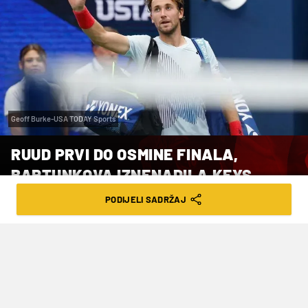
Geoff Burke-USA TODAY Sports
RUUD PRVI DO OSMINE FINALA,
BARTUNKOVA IZNENADILA KEYS
PODIJELI SADRŽAJ
VRIJEME ČITANJA: 2MIN | NED. 10.05.26. | 14:37