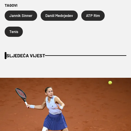
TAGOVI
Jannik Sinner
Daniil Medvjedev
ATP Rim
Tenis
SLJEDEĆA VIJEST