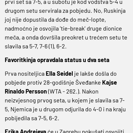
prvi set sa 7-5, a u subotu je kod vodstva 5-4 u
drugom setu servirala za pobjedu. No, Ruskinja
joj nije dopustila da dođe do meč-lopte,
nadmoćno je osvojila 'tie-break' druge dionice
meča, a onda dovršila preokret u trećem setu te
slavila sa 5-7, 7-6 (1), 6-2.
Favoritkinja opravdala status u dva seta
Prva nositeljica
Ella Seidel
je lakše došla do
pobjede protiv 28-godišnje Šveđanke
Kajse
Rinaldo Persson
(WTA - 262.). Nakon
neizvjesnog prvog seta, u kojem je slavila sa 7-
5, Njemica je u drugom odjurila do 4-0 i na kraju
pobijedila sa 7-5, 6-2.
Erika Andrejeva
će u Zagrebu pokušati osvojiti