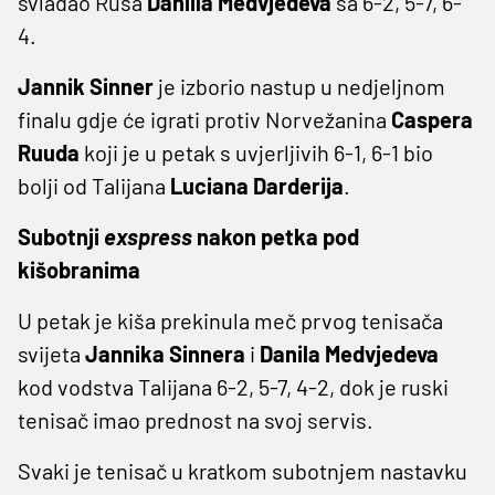
svladao Rusa
Daniila Medvjedeva
sa 6-2, 5-7, 6-
4.
Jannik Sinner
je izborio nastup u nedjeljnom
finalu gdje će igrati protiv Norvežanina
Caspera
Ruuda
koji je u petak s uvjerljivih 6-1, 6-1 bio
bolji od Talijana
Luciana Darderija
.
Subotnji
exspress
nakon petka pod
kišobranima
U petak je kiša prekinula meč prvog tenisača
svijeta
Jannika Sinnera
i
Danila Medvjedeva
kod vodstva Talijana 6-2, 5-7, 4-2, dok je ruski
tenisač imao prednost na svoj servis.
Svaki je tenisač u kratkom subotnjem nastavku