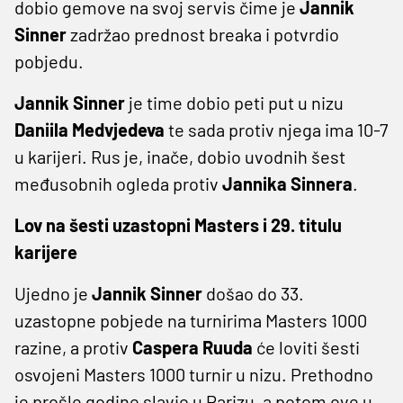
dobio gemove na svoj servis čime je
Jannik
Sinner
zadržao prednost breaka i potvrdio
pobjedu.
Jannik Sinner
je time dobio peti put u nizu
Daniila Medvjedeva
te sada protiv njega ima 10-7
u karijeri. Rus je, inače, dobio uvodnih šest
međusobnih ogleda protiv
Jannika Sinnera
.
Lov na šesti uzastopni Masters i 29. titulu
karijere
Ujedno je
Jannik Sinner
došao do 33.
uzastopne pobjede na turnirima Masters 1000
razine, a protiv
Caspera Ruuda
će loviti šesti
osvojeni Masters 1000 turnir u nizu. Prethodno
je prošle godine slavio u Parizu, a potom ove u