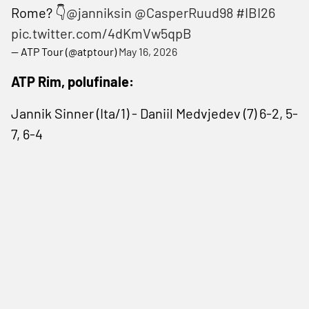
Rome? 👇
@janniksin
@CasperRuud98
#IBI26
pic.twitter.com/4dKmVw5qpB
— ATP Tour (@atptour)
May 16, 2026
ATP Rim, polufinale:
Jannik Sinner (Ita/1) - Daniil Medvjedev (7) 6-2, 5-
7, 6-4