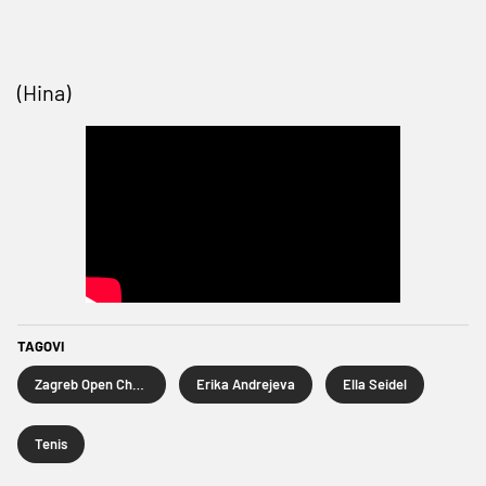
(Hina)
TAGOVI
Zagreb Open Challenger
Erika Andrejeva
Ella Seidel
Tenis