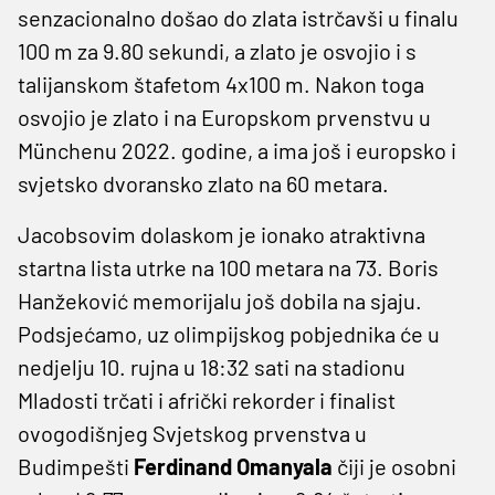
senzacionalno došao do zlata istrčavši u finalu
100 m za 9.80 sekundi, a zlato je osvojio i s
talijanskom štafetom 4x100 m. Nakon toga
osvojio je zlato i na Europskom prvenstvu u
Münchenu 2022. godine, a ima još i europsko i
svjetsko dvoransko zlato na 60 metara.
Jacobsovim dolaskom je ionako atraktivna
startna lista utrke na 100 metara na 73. Boris
Hanžeković memorijalu još dobila na sjaju.
Podsjećamo, uz olimpijskog pobjednika će u
nedjelju 10. rujna u 18:32 sati na stadionu
Mladosti trčati i afrički rekorder i finalist
ovogodišnjeg Svjetskog prvenstva u
Budimpešti
Ferdinand Omanyala
čiji je osobni