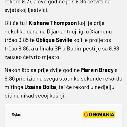
rekord 9.77, a ove godine je s 9.84 četvrti na
svjetskoj ljestvici.
Bit će tu i
Kishane Thompson
koji je prije
nekoliko dana na Dijamantnoj ligi u Xiamenu
trčao 9.85 te
Oblique Seville
koji je proljetos
trčao 9.86, a u finalu SP u Budimpešti je sa 9.88
zauzeo četvrto mjesto.
Nakon što se prije dvije godine
Marvin Bracy
s
9.86 približio na svega stotinku sekunde rekordu
mitinga
Usaina Bolta
, taj će rekord u nedjelju
biti na nikad većoj kušnji.
Oglas