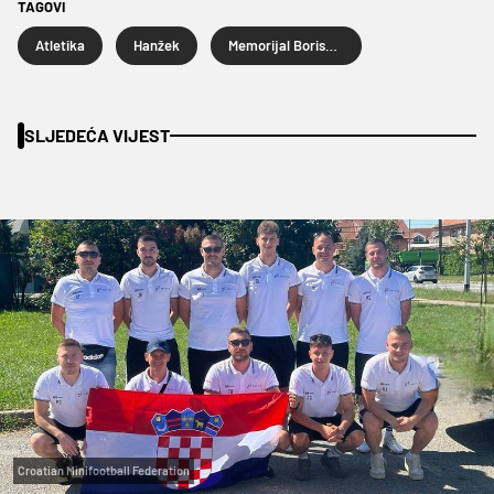
TAGOVI
Atletika
Hanžek
Memorijal Borisa Hanžekovića
SLJEDEĆA VIJEST
Croatian Minifootball Federation