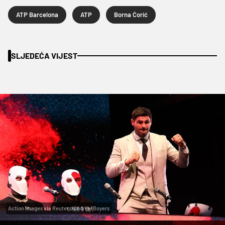
ATP Barcelona
ATP
Borna Ćorić
SLJEDEĆA VIJEST
Action Images via Reuters/Andrew Boyers