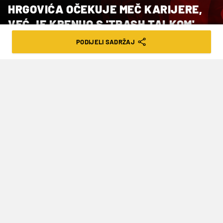
HRGOVIĆA OČEKUJE MEČ KARIJERE,
VEĆ JE KRENUO S 'TRASH TALKOM'
PODIJELI SADRŽAJ
VRIJEME ČITANJA: 1MIN | UTO. 16.04.24. | 15:18
Dvoboj u Rijadu 1. libnja mogao bi biti i
meč za naslov svjetskog prvaka prema
IBF kategoriji.
Neporaženog hrvatskog teškaša Filipa Hrgovića
(17-0, 14 KO) u Rijadu 1. lipnja očekuje meč
karijere. Na priredbi Matchroom vs.