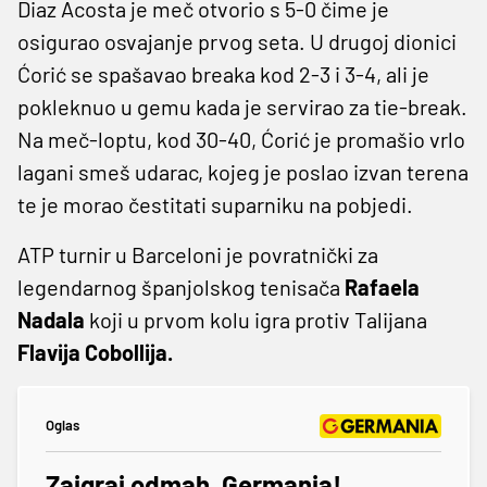
Diaz Acosta je meč otvorio s 5-0 čime je
osigurao osvajanje prvog seta. U drugoj dionici
Ćorić se spašavao breaka kod 2-3 i 3-4, ali je
pokleknuo u gemu kada je servirao za tie-break.
Na meč-loptu, kod 30-40, Ćorić je promašio vrlo
lagani smeš udarac, kojeg je poslao izvan terena
te je morao čestitati suparniku na pobjedi.
ATP turnir u Barceloni je povratnički za
legendarnog španjolskog tenisača
Rafaela
Nadala
koji u prvom kolu igra protiv Talijana
Flavija Cobollija.
Oglas
Zaigraj odmah, Germania!