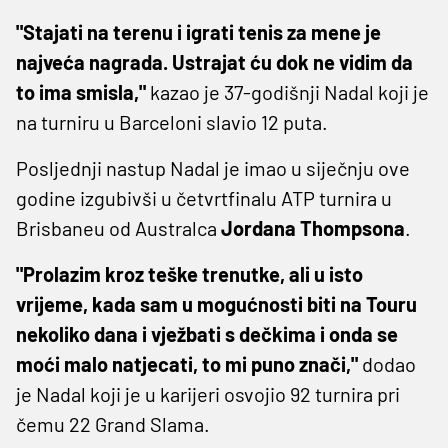
"Stajati na terenu i igrati tenis za mene je
najveća nagrada. Ustrajat ću dok ne vidim da
to ima smisla,"
kazao je 37-godišnji Nadal koji je
na turniru u Barceloni slavio 12 puta.
Posljednji nastup Nadal je imao u siječnju ove
godine izgubivši u četvrtfinalu ATP turnira u
Brisbaneu od Australca
Jordana Thompsona
.
"Prolazim kroz teške trenutke, ali u isto
vrijeme, kada sam u mogućnosti biti na Touru
nekoliko dana i vježbati s dečkima i onda se
moći malo natjecati, to mi puno znači,"
dodao
je Nadal koji je u karijeri osvojio 92 turnira pri
čemu 22 Grand Slama.