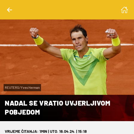
REUTERS/Yves Herman
NADAL SE VRATIO UVJERLJIVOM
POBJEDOM
VRIJEME ČITANJA: 1MIN | UTO. 16.04.24. | 15:18