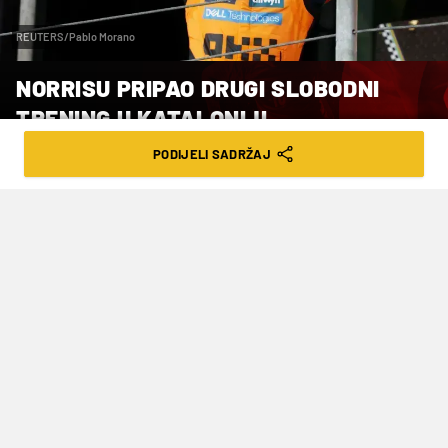
REUTERS/Pablo Morano
NORRISU PRIPAO DRUGI SLOBODNI
TRENING U KATALONIJI
PODIJELI SADRŽAJ
VRIJEME ČITANJA: 1MIN | SUB. 13.06.26. | 08:15
U subotu će se voziti posljednji, treći
slobodni trening, dok u 16 sati kreću
službene kvalifikacije. Velika nagrada
Katalonije vozi se u nedjelju s