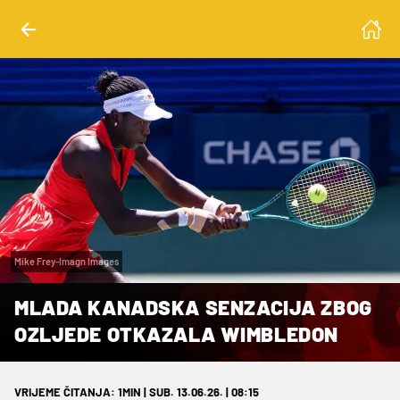
Mike Frey-Imagn Images
MLADA KANADSKA SENZACIJA ZBOG
OZLJEDE OTKAZALA WIMBLEDON
VRIJEME ČITANJA: 1MIN | SUB. 13.06.26. | 08:15