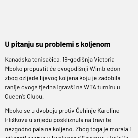
U pitanju su problemi s koljenom
Kanadska tenisačica, 19-godišnja Victoria
Mboko propustit će ovogodišnji Wimbledon
zbog ozljede lijevog koljena koju je zadobila
ranije ovoga tjedna igravši na WTA turniru u
Queen's Clubu.
Mboko se u dvoboju protiv Čehinje Karoline
Pliškove u srijedu poskliznula na travi te
nezgodno pala na koljeno. Zbog toga je morala i
otkazati nastup u konkurenciji parova u kojoj je