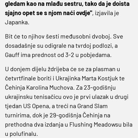
gledam kao na mlađu sestru, tako da je doista
sjajno opet se s njom naći ovdje"
, izjavila je
Japanka.
Bit će to njihov šesti međusobni dvoboj. Sve
dosadašnje su odigrale na tvrdoj podlozi, a
Gauff ima prednost od 3-2 u pobjedama.
U donjem dijelu ždrijeba će se za plasman u
četvrtfinale boriti i Ukrajinka Marta Kostjuk te
Čehinja Karolina Muchova. Za 23-godišnju
ukrajinsku tenisačicu ovo je prvi ulazak u drugi
tjedan US Opena, a treći na Grand Slam
turnirima, dok je 29-godišnja Čehinja na
prethodna dva izdanja u Flushing Meadowsu bila
u polufinalu.