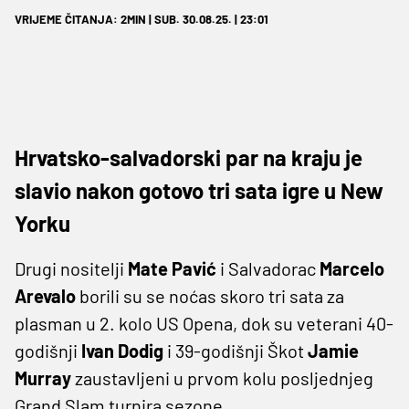
VRIJEME ČITANJA: 2MIN | SUB. 30.08.25. | 23:01
Hrvatsko-salvadorski par na kraju je
slavio nakon gotovo tri sata igre u New
Yorku
Drugi nositelji
Mate
Pavić
i Salvadorac
Marcelo
Arevalo
borili su se noćas skoro tri sata za
plasman u 2. kolo US Opena, dok su veterani 40-
godišnji
Ivan Dodig
i 39-godišnji Škot
Jamie
Murray
zaustavljeni u prvom kolu posljednjeg
Grand Slam turnira sezone.