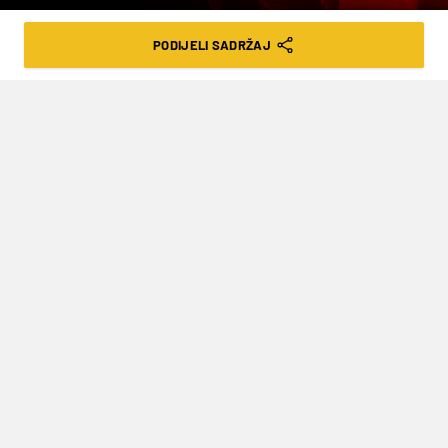
VRIJEME ČITANJA: 2MIN | SUB. 30.08.25. | 23:01
PODIJELI SADRŽAJ
U ukupnom redoslijedu Traeen je
zadržao 2:33 minute prednosti u
odnosu na drugog Danca Jonasa
Vingegaarda (Visma-Lease a Bike),
odnosno 2:41 minutu u odnosu na
trećeg Portugalca Joaoa Almeidu (UAE
Emirates-XRG). Utrka traje do 14. rujna