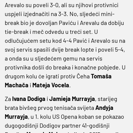
Arevalo su poveli 3-0, ali su njihovi protivnici
uspjeli izjednačiti na 3-3. No, sljedeći mini-
break bio je dovoljan Paviću i Arevalu da dobiju
tie-break i meč odvedu u treći set. U
odlučujućem setu kod 4-4 Pavić i Arevalo su na
svoj servis spasili dvije break lopte i poveli 5-4,
a onda su u sljedećem gemu na servis
protivnika došli do breaka i konačne pobjede. U
drugom kolu će igrati protiv Čeha
Tomaša
Machača
i
Mateja Vocela
.
Za
Ivana Dodiga
i
Jamieja Murrayja
, starijeg
brata bivšeg prvog tenisača svijeta
Andyja
Murrayja
, u 1. kolu US Opena koban se pokazao
dugogodišnji Dodigov partner 41-godišnji