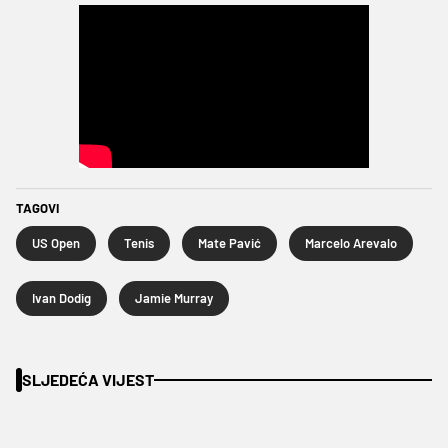
TAGOVI
US Open
Tenis
Mate Pavić
Marcelo Arevalo
Ivan Dodig
Jamie Murray
SLJEDEĆA VIJEST