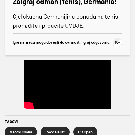
Zaigraj odmah (tenis), Germania!
Cjelokupnu Germanijinu ponudu na tenis
pronađite i proučite
OVDJE
.
Igre na sreću mogu dovesti do ovisnosti. Igraj odgovorno.
TAGOVI
Naomi Osaka
Coco Gauff
US Open