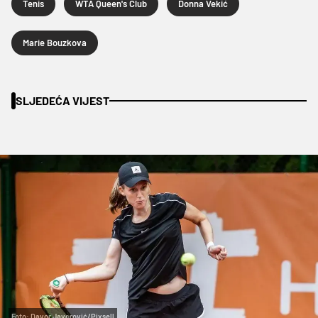
Tenis
WTA Queen's Club
Donna Vekić
Marie Bouzkova
SLJEDEĆA VIJEST
Foto: Davor Javorović/Pixsell