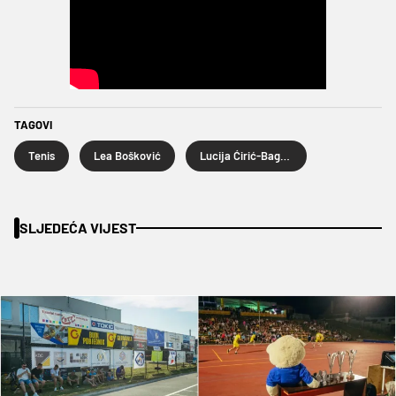
TAGOVI
Tenis
Lea Bošković
Lucija Ćirić-Bagarić
SLJEDEĆA VIJEST