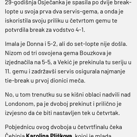
29-godišnja Osječanka je spasila po dvije break-
lopte u svoja prva dva servis-gema, a onda je
iskoristila svoju priliku u četvrtom gemu te
potvrdila break za vodstvo 4-1.
Imala je Donna i 5-2, ali do set-lopte nije došla.
Nizom od tri osvojena gema Bouzkova je
izjednačila na 5-5, a Vekić je prekinula tu seriju u
11. gemu i zadržavši servis osigurala najmanje
tie-break u prvoj dionici meča.
No, u tom trenutku su se kišni oblaci nadvili nad
Londonom, pa je dvoboj prekinut i prilično je
izvjesno da će biti nastavljen tek u četvrtak.
Pobjednicu ovog dvoboja u četvrtfinalu čeka
Čehinja
Karolina
Pliškova
, kojoj je mlada