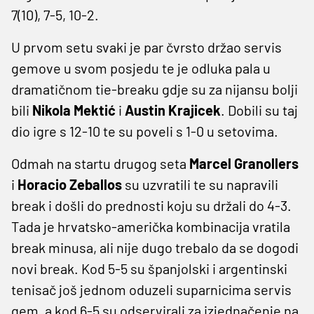
7(10), 7-5, 10-2.
U prvom setu svaki je par čvrsto držao servis
gemove u svom posjedu te je odluka pala u
dramatičnom tie-breaku gdje su za nijansu bolji
bili
Nikola Mektić
i
Austin Krajicek
. Dobili su taj
dio igre s 12-10 te su poveli s 1-0 u setovima.
Odmah na startu drugog seta
Marcel Granollers
i
Horacio Zeballos
su uzvratili te su napravili
break i došli do prednosti koju su držali do 4-3.
Tada je hrvatsko-američka kombinacija vratila
break minusa, ali nije dugo trebalo da se dogodi
novi break. Kod 5-5 su španjolski i argentinski
tenisač još jednom oduzeli suparnicima servis
gem, a kod 6-5 su odservirali za izjednačenje na