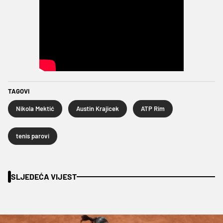
TAGOVI
Nikola Mektić
Austin Krajicek
ATP Rim
tenis parovi
SLJEDEĆA VIJEST