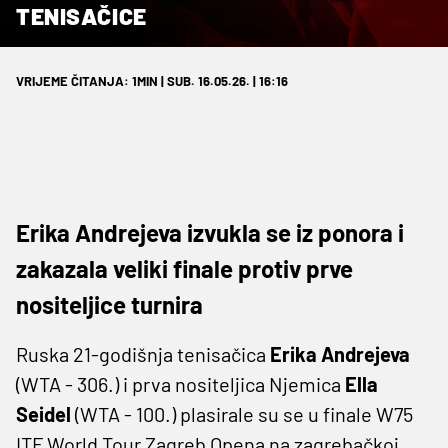
TENISAČICE
VRIJEME ČITANJA: 1MIN | SUB. 16.05.26. | 16:16
Erika Andrejeva izvukla se iz ponora i
zakazala veliki finale protiv prve
nositeljice turnira
Ruska 21-godišnja tenisačica
Erika Andrejeva
(WTA - 306.) i prva nositeljica Njemica
Ella
Seidel
(WTA - 100.) plasirale su se u finale W75
ITF World Tour Zagreb Opena na zagrebačkoj