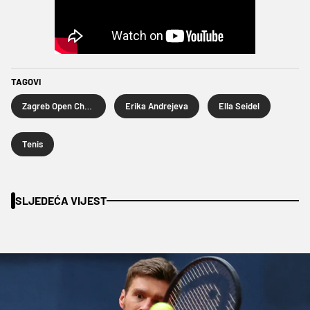
TAGOVI
Zagreb Open Challenger
Erika Andrejeva
Ella Seidel
Tenis
SLJEDEĆA VIJEST