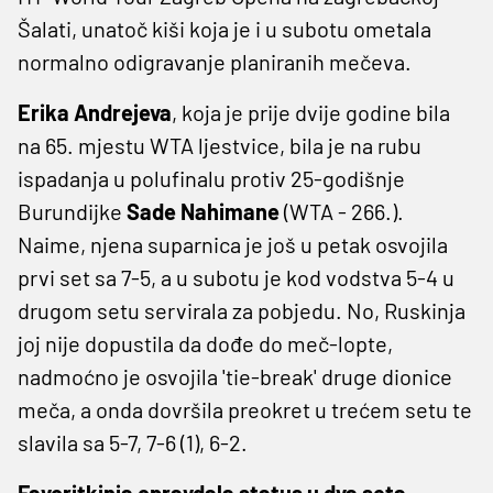
Šalati, unatoč kiši koja je i u subotu ometala
normalno odigravanje planiranih mečeva.
Erika Andrejeva
, koja je prije dvije godine bila
na 65. mjestu WTA ljestvice, bila je na rubu
ispadanja u polufinalu protiv 25-godišnje
Burundijke
Sade Nahimane
(WTA - 266.).
Naime, njena suparnica je još u petak osvojila
prvi set sa 7-5, a u subotu je kod vodstva 5-4 u
drugom setu servirala za pobjedu. No, Ruskinja
joj nije dopustila da dođe do meč-lopte,
nadmoćno je osvojila 'tie-break' druge dionice
meča, a onda dovršila preokret u trećem setu te
slavila sa 5-7, 7-6 (1), 6-2.
Favoritkinja opravdala status u dva seta