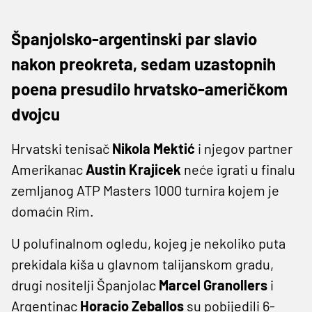
Španjolsko-argentinski par slavio
nakon preokreta, sedam uzastopnih
poena presudilo hrvatsko-američkom
dvojcu
Hrvatski tenisač
Nikola Mektić
i njegov partner
Amerikanac
Austin Krajicek
neće igrati u finalu
zemljanog ATP Masters 1000 turnira kojem je
domaćin Rim.
U polufinalnom ogledu, kojeg je nekoliko puta
prekidala kiša u glavnom talijanskom gradu,
drugi nositelji Španjolac
Marcel Granollers
i
Argentinac
Horacio Zeballos
su pobijedili 6-