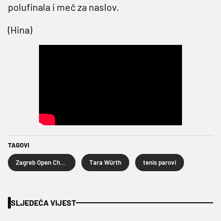
polufinala i meč za naslov.
(Hina)
TAGOVI
Zagreb Open Challenger
Tara Würth
tenis parovi
SLJEDEĆA VIJEST