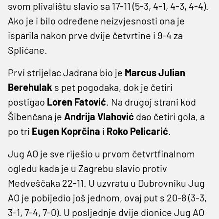
svom plivalištu slavio sa 17-11 (5-3, 4-1, 4-3, 4-4).
Ako je i bilo određene neizvjesnosti ona je
isparila nakon prve dvije četvrtine i 9-4 za
Splićane.
Prvi strijelac Jadrana bio je
Marcus Julian
Berehulak
s pet pogodaka, dok je četiri
postigao
Loren Fatović
. Na drugoj strani kod
Šibenčana je
Andrija Vlahović
dao četiri gola, a
po tri
Eugen Koprčina
i
Roko Pelicarić
.
Jug AO je sve riješio u prvom četvrtfinalnom
ogledu kada je u Zagrebu slavio protiv
Medveščaka 22-11. U uzvratu u Dubrovniku Jug
AO je pobijedio još jednom, ovaj put s 20-8 (3-3,
3-1, 7-4, 7-0). U posljednje dvije dionice Jug AO