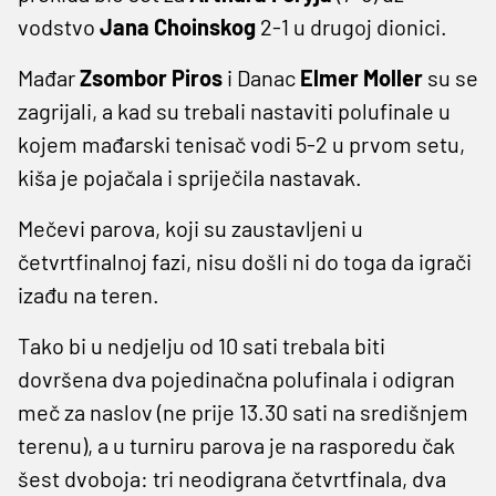
vodstvo
Jana Choinskog
2-1 u drugoj dionici.
Mađar
Zsombor Piros
i Danac
Elmer Moller
su se
zagrijali, a kad su trebali nastaviti polufinale u
kojem mađarski tenisač vodi 5-2 u prvom setu,
kiša je pojačala i spriječila nastavak.
Mečevi parova, koji su zaustavljeni u
četvrtfinalnoj fazi, nisu došli ni do toga da igrači
izađu na teren.
Tako bi u nedjelju od 10 sati trebala biti
dovršena dva pojedinačna polufinala i odigran
meč za naslov (ne prije 13.30 sati na središnjem
terenu), a u turniru parova je na rasporedu čak
šest dvoboja: tri neodigrana četvrtfinala, dva