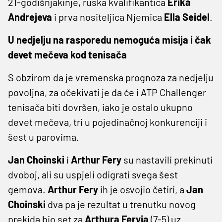
21-godišnjakinje, ruska kvalifikantica
Erika
Andrejeva
i prva nositeljica Njemica
Ella Seidel
.
U nedjelju na rasporedu nemoguća misija i čak
devet mečeva kod tenisača
S obzirom da je vremenska prognoza za nedjelju
povoljna, za očekivati je da će i ATP Challenger
tenisača biti dovršen, iako je ostalo ukupno
devet mečeva, tri u pojedinačnoj konkurenciji i
šest u parovima.
Jan Choinski
i
Arthur Fery
su nastavili prekinuti
dvoboj, ali su uspjeli odigrati svega šest
gemova.
Arthur Fery
ih je osvojio četiri, a
Jan
Choinski
dva pa je rezultat u trenutku novog
prekida bio set za
Arthura Feryja
(7-5) uz