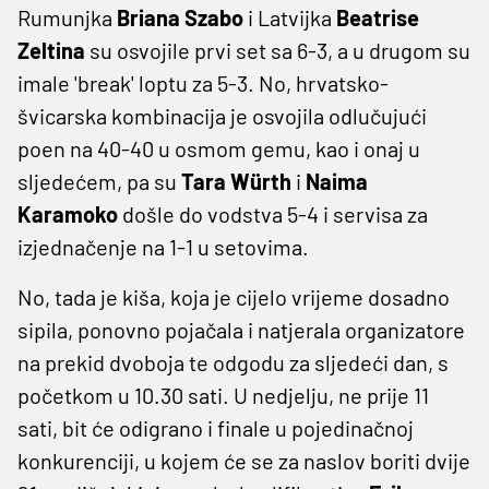
Rumunjka
Briana Szabo
i Latvijka
Beatrise
Zeltina
su osvojile prvi set sa 6-3, a u drugom su
imale 'break' loptu za 5-3. No, hrvatsko-
švicarska kombinacija je osvojila odlučujući
poen na 40-40 u osmom gemu, kao i onaj u
sljedećem, pa su
Tara Würth
i
Naima
Karamoko
došle do vodstva 5-4 i servisa za
izjednačenje na 1-1 u setovima.
No, tada je kiša, koja je cijelo vrijeme dosadno
sipila, ponovno pojačala i natjerala organizatore
na prekid dvoboja te odgodu za sljedeći dan, s
početkom u 10.30 sati. U nedjelju, ne prije 11
sati, bit će odigrano i finale u pojedinačnoj
konkurenciji, u kojem će se za naslov boriti dvije