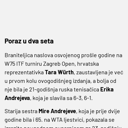
Poraz u dva seta
Braniteljica naslova osvojenog prošle godine na
W75 ITF turniru Zagreb Open, hrvatska
reprezentativka
Tara Würth
, zaustavljena je već
u prvom kolu ovogodišnjeg izdanja, a bolja od
nje bila je 21-godišnja ruska tenisačica
Erika
Andrejeva
, koja je slavila sa 6-3, 6-1.
Starija sestra
Mire Andrejeve
, koja je prije dvije
godine bila i 65. na WTA ljestvici, pokazala se
izrazito neugodnom suparnicom za 23-godišnju