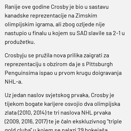
Ranije ove godine Crosby je bio u sastavu
kanadske reprezentacije na Zimskim
olimpijskim igrama, ali zbog ozljede nije
nastupio u finalu u kojem su SAD slavile sa 2-1 u
produžetku.
Crosbyju se pružila nova prilika zaigrati za
reprezentaciju s obzirom da je s Pittsburgh
Penguinsima ispao u prvom krugu doigravanja
NHL-a.
Uz jedan naslov svjetskog prvaka, Crosby je
tijekom bogate karijere osvojio dva olimpijska
zlata (2010, 2014) te tri naslova NHL prvaka
(2009, 2016, 2017) te je čaln ekskluzivnog "triple
gold cluba" u kojem se nalazi 29 hokejaša.