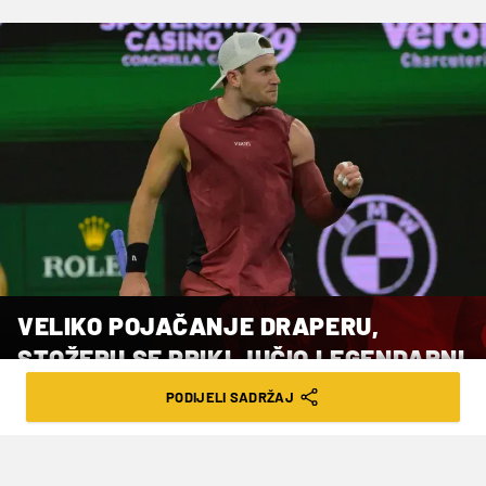
VELIKO POJAČANJE DRAPERU,
STOŽERU SE PRIKLJUČIO LEGENDARNI
BRITANAC
PODIJELI SADRŽAJ
VRIJEME ČITANJA: 1MIN | SRI. 13.05.26. | 10:53