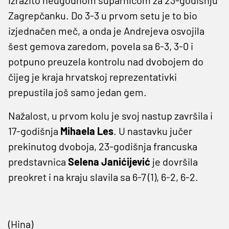
Zagrepčanku. Do 3-3 u prvom setu je to bio
izjednačen meč, a onda je Andrejeva osvojila
šest gemova zaredom, povela sa 6-3, 3-0 i
potpuno preuzela kontrolu nad dvobojem do
čijeg je kraja hrvatskoj reprezentativki
prepustila još samo jedan gem.
Nažalost, u prvom kolu je svoj nastup završila i
17-godišnja
Mihaela Les
. U nastavku jučer
prekinutog dvoboja, 23-godišnja francuska
predstavnica
Selena Janićijević
je dovršila
preokret i na kraju slavila sa 6-7 (1), 6-2, 6-2.
(Hina)