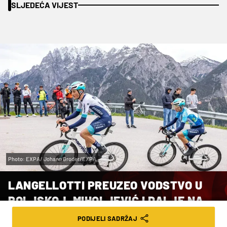
SLJEDEĆA VIJEST
Photo: EXPA/ Johann Groder/EXPA
LANGELLOTTI PREUZEO VODSTVO U
POLJSKOJ, MIHOLJEVIĆ I DALJE NA
92. MJESTU
PODIJELI SADRŽAJ