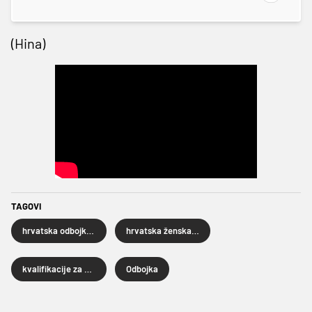
(Hina)
TAGOVI
hrvatska odbojkaška reprezentacija
hrvatska ženska odbojkaška reprezentacija
kvalifikacije za Europsko prvenstvo odbojkašica
Odbojka