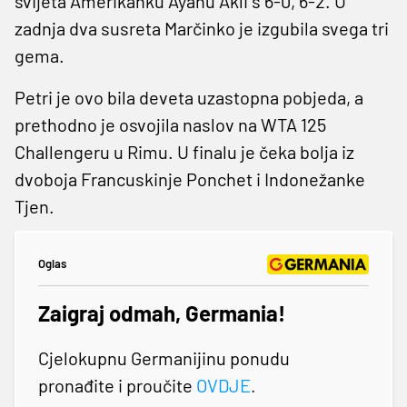
svijeta Amerikanku Ayanu Akli s 6-0, 6-2. U
zadnja dva susreta Marčinko je izgubila svega tri
gema.
Petri je ovo bila deveta uzastopna pobjeda, a
prethodno je osvojila naslov na WTA 125
Challengeru u Rimu. U finalu je čeka bolja iz
dvoboja Francuskinje Ponchet i Indonežanke
Tjen.
Oglas
Zaigraj odmah, Germania!
Cjelokupnu Germanijinu ponudu
pronađite i proučite
OVDJE
.