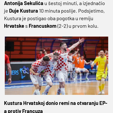
Antonija
Sekulića
u šestoj minuti, a izjednačio
je
Duje Kustura
10 minuta poslije. Podsjetimo,
Kustura je postigao oba pogotka u remiju
Hrvatske
s
Francuskom
(2-2) u prvom kolu.
Kustura Hrvatskoj donio remi na otvaranju EP-
a protiv Francuza