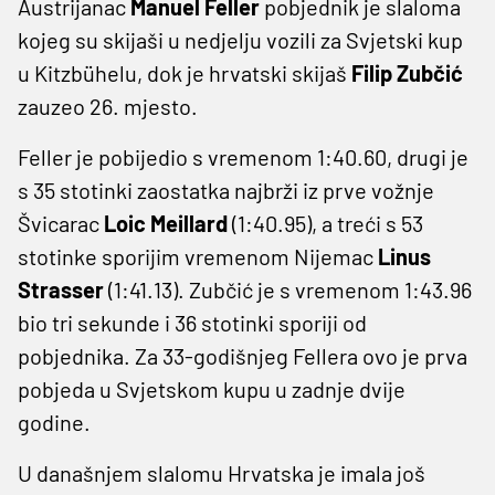
Austrijanac
Manuel Feller
pobjednik je slaloma
kojeg su skijaši u nedjelju vozili za Svjetski kup
u Kitzbühelu, dok je hrvatski skijaš
Filip Zubčić
zauzeo 26. mjesto.
Feller je pobijedio s vremenom 1:40.60, drugi je
s 35 stotinki zaostatka najbrži iz prve vožnje
Švicarac
Loic Meillard
(1:40.95), a treći s 53
stotinke sporijim vremenom Nijemac
Linus
Strasser
(1:41.13). Zubčić je s vremenom 1:43.96
bio tri sekunde i 36 stotinki sporiji od
pobjednika. Za 33-godišnjeg Fellera ovo je prva
pobjeda u Svjetskom kupu u zadnje dvije
godine.
U današnjem slalomu Hrvatska je imala još