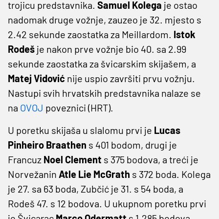
trojicu predstavnika.
Samuel Kolega
je ostao
nadomak druge vožnje, zauzeo je 32. mjesto s
2.42 sekunde zaostatka za Meillardom.
Istok
Rodeš
je nakon prve vožnje bio 40. sa 2.99
sekunde zaostatka za švicarskim skijašem, a
Matej Vidović
nije uspio završiti prvu vožnju.
Nastupi svih hrvatskih predstavnika nalaze se
na
OVOJ
poveznici (HRT).
U poretku skijaša u slalomu prvi je
Lucas
Pinheiro Braathen
s 401 bodom, drugi je
Francuz
Noel Clement
s 375 bodova, a treći je
Norvežanin
Atle Lie McGrath
s 372 boda. Kolega
je 27. sa 63 boda, Zubčić je 31. s 54 boda, a
Rodeš 47. s 12 bodova. U ukupnom poretku prvi
je Švicarac
Marco Odermatt
s 1.285 bodova,