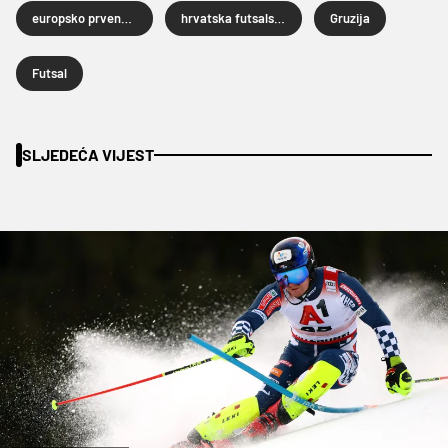
europsko prvenstvo u futsalu
hrvatska futsalska reprezentacija
Gruzija
Futsal
SLJEDEĆA VIJEST